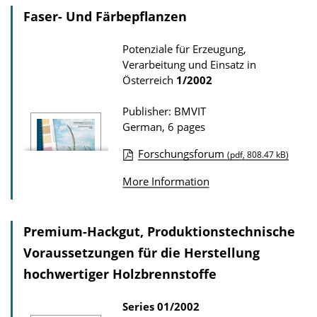
w
l
Faser- Und Färbepflanzen
n
i
l
Potenziale für Erzeugung,
c
Verarbeitung und Einsatz in
o
a
Österreich
1/2002
a
t
d
Publisher: BMVIT
i
s
German, 6 pages
o
n
Forschungsforum
(pdf, 808.47 kB)
P
D
More Information
u
o
b
w
l
Premium-Hackgut, Produktionstechnische
n
i
Voraussetzungen für die Herstellung
l
c
o
hochwertiger Holzbrennstoffe
a
a
Series
01/2002
t
d