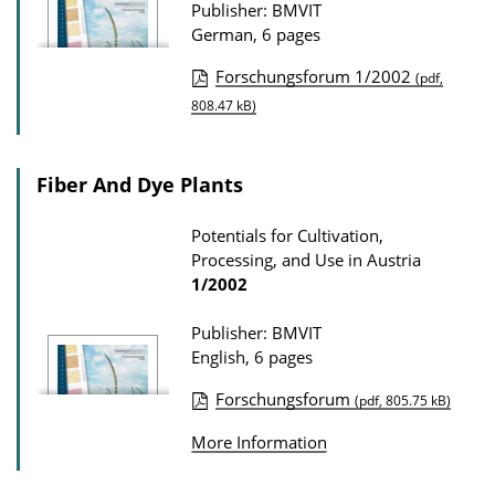
Publisher: BMVIT
n
German, 6 pages
D
Forschungsforum 1/2002
(pdf,
o
P
808.47 kB)
w
u
n
b
l
Fiber And Dye Plants
l
o
i
Potentials for Cultivation,
a
c
Processing, and Use in Austria
d
1/2002
a
s
t
Publisher: BMVIT
i
English, 6 pages
o
Forschungsforum
(pdf, 805.75 kB)
n
P
D
More Information
u
o
b