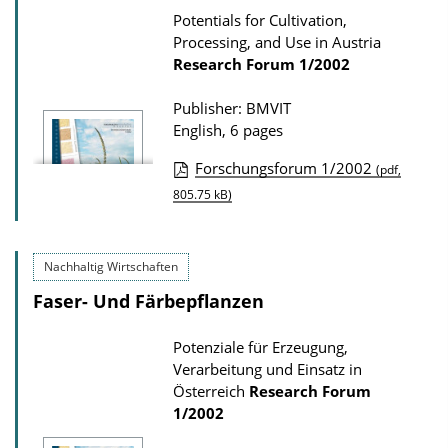
Potentials for Cultivation,
Processing, and Use in Austria
Research Forum
1/2002
Publisher: BMVIT
English, 6 pages
Forschungsforum 1/2002
(pdf,
P
805.75 kB)
u
b
Nachhaltig Wirtschaften
l
Faser- Und Färbepflanzen
i
c
Potenziale für Erzeugung,
a
Verarbeitung und Einsatz in
t
Österreich
Research Forum
1/2002
i
o