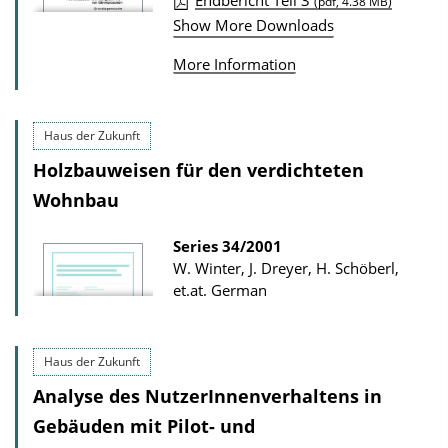
Endbericht Teil 3
u
(pdf, 4.38 MB)
w
Show More Downloads
b
n
l
l
More Information
i
o
c
a
Haus der Zukunft
a
d
Holzbauweisen für den verdichteten
t
s
i
Wohnbau
o
Series
34/2001
n
W. Winter, J. Dreyer, H. Schöberl,
D
et.at.
German
o
w
Haus der Zukunft
n
l
Analyse des NutzerInnenverhaltens in
o
Gebäuden mit Pilot- und