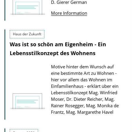
D. Gierer
German
i
s
o
More Information
n
D
Haus der Zukunft
o
Was ist so schön am Eigenheim - Ein
w
Lebensstilkonzept des Wohnens
n
l
Motive hinter dem Wunsch auf
o
eine bestimmte Art zu Wohnen -
a
hier vor allem das Wohnen im
Einfamilienhaus - erklärt über ein
d
Lebensstilkonzept
Mag. Winfried
s
Moser, Dr. Dieter Reicher, Mag.
Rainer Rosegger, Mag. Monika de
Frantz, Mag. Margarethe Havel