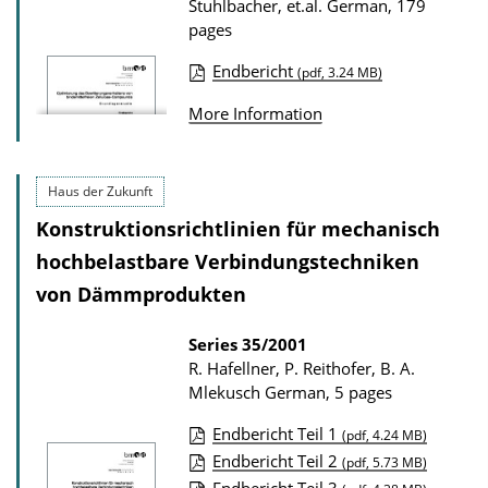
Stuhlbacher, et.al.
German, 179
pages
Endbericht
(pdf, 3.24 MB)
P
More Information
u
b
l
Haus der Zukunft
i
Konstruktionsrichtlinien für mechanisch
c
hochbelastbare Verbindungstechniken
a
von Dämmprodukten
t
i
Series
35/2001
R. Hafellner, P. Reithofer, B. A.
o
Mlekusch
German, 5 pages
n
D
Endbericht Teil 1
(pdf, 4.24 MB)
P
Endbericht Teil 2
o
(pdf, 5.73 MB)