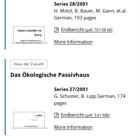
o
Series
28/2001
w
H. Mötzl, B. Bauer, M. Gann, et.al.
n
German, 193 pages
l
Endbericht
(pdf, 707.08 kB)
o
P
More Information
a
u
d
b
s
l
Haus der Zukunft
i
Das Ökologische Passivhaus
c
a
Series
27/2001
G. Schuster, B. Lipp
German, 174
t
pages
i
Endbericht
o
(pdf, 5.61 MB)
P
n
More Information
u
D
b