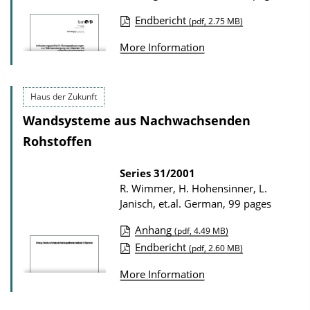
D
Endbericht
(pdf, 2.75 MB)
o
P
More Information
w
u
n
b
l
l
Haus der Zukunft
o
i
Wandsysteme aus Nachwachsenden
a
c
Rohstoffen
d
a
s
t
Series
31/2001
R. Wimmer, H. Hohensinner, L.
i
Janisch, et.al.
German, 99 pages
o
n
Anhang
(pdf, 4.49 MB)
P
Endbericht
D
(pdf, 2.60 MB)
u
o
More Information
b
w
l
n