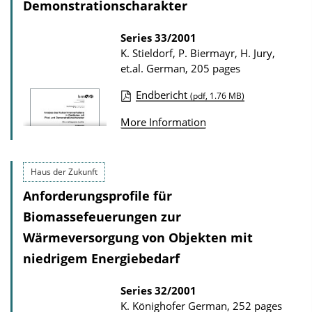
a
Demonstrationscharakter
d
Series
33/2001
s
K. Stieldorf, P. Biermayr, H. Jury,
et.al.
German, 205 pages
Endbericht
(pdf, 1.76 MB)
P
More Information
u
b
l
Haus der Zukunft
i
Anforderungsprofile für
c
Biomassefeuerungen zur
a
Wärmeversorgung von Objekten mit
t
niedrigem Energiebedarf
i
o
Series
32/2001
n
K. Könighofer
German, 252 pages