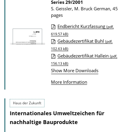
a
Series
29/2001
S. Geissler, M. Bruck
German, 45
t
pages
i
Endbericht Kurzfassung
o
(pdf,
P
619.57 kB)
n
Gebäudezertifikat Buhl
u
(pdf,
D
102.63 kB)
b
o
Gebäudezertifikat Hallein
(pdf,
l
w
156.13 kB)
i
n
Show More Downloads
c
l
More Information
a
o
t
a
i
d
Haus der Zukunft
o
s
Internationales Umweltzeichen für
n
nachhaltige Bauprodukte
D