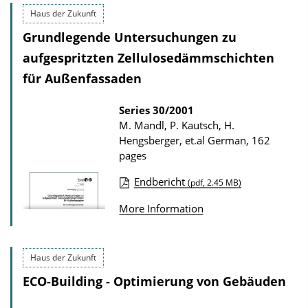
i
Haus der Zukunft
l
c
o
Grundlegende Untersuchungen zu
a
a
aufgespritzten Zellulosedämmschichten
t
d
für Außenfassaden
i
s
o
Series
30/2001
M. Mandl, P. Kautsch, H.
n
Hengsberger, et.al
German, 162
D
pages
o
Endbericht
(pdf, 2.45 MB)
w
P
n
More Information
u
l
b
o
l
Haus der Zukunft
a
i
ECO-Building - Optimierung von Gebäuden
d
c
s