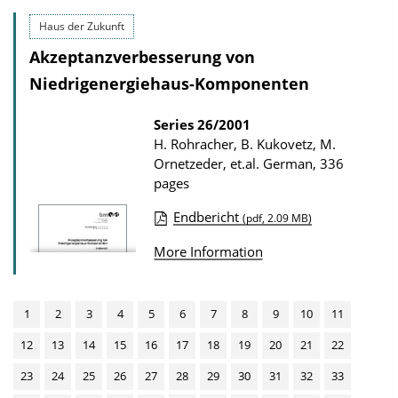
o
l
Haus der Zukunft
w
i
n
Akzeptanzverbesserung von
c
l
Niedrigenergiehaus-Komponenten
a
o
t
Series
26/2001
a
H. Rohracher, B. Kukovetz, M.
i
d
Ornetzeder, et.al.
German, 336
o
s
pages
n
Endbericht
(pdf, 2.09 MB)
D
P
o
More Information
u
w
b
n
l
1
2
3
4
5
6
7
8
9
10
11
l
i
12
13
14
15
16
17
18
19
20
21
22
o
c
a
23
24
25
26
27
28
29
30
31
32
33
a
d