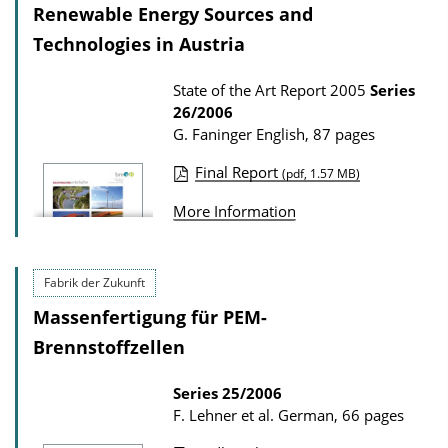
s
i
Renewable Energy Sources and
c
Technologies in Austria
a
t
State of the Art Report 2005
Series
26/2006
i
G. Faninger
English, 87 pages
o
n
Final Report
(pdf, 1.57 MB)
P
D
More Information
u
o
b
w
l
n
Fabrik der Zukunft
i
l
Massenfertigung für PEM-
c
o
Brennstoffzellen
a
a
t
Series
25/2006
d
F. Lehner et al.
German, 66 pages
i
s