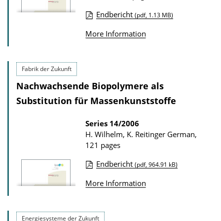
o
Endbericht
(pdf, 1.13 MB)
w
P
More Information
n
u
l
b
o
l
Fabrik der Zukunft
a
i
Nachwachsende Biopolymere als
d
c
Substitution für Massenkunststoffe
s
a
t
Series
14/2006
H. Wilhelm, K. Reitinger
German,
i
121 pages
o
n
Endbericht
(pdf, 964.91 kB)
P
D
More Information
u
o
b
w
l
n
Energiesysteme der Zukunft