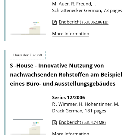
M. Auer, R. Freund, I.
o
Schrattenecker
German, 73 pages
n
D
Endbericht
(pdf, 362.86 kB)
P
o
More Information
u
w
b
n
l
l
Haus der Zukunft
i
o
S -House - Innovative Nutzung von
c
a
nachwachsenden Rohstoffen am Beispiel
a
d
eines Büro- und Ausstellungsgebäudes
t
s
i
Series
12/2006
R . Wimmer, H. Hohensinner, M.
o
Drack
German, 181 pages
n
D
Endbericht
(pdf, 4.74 MB)
P
o
More Information