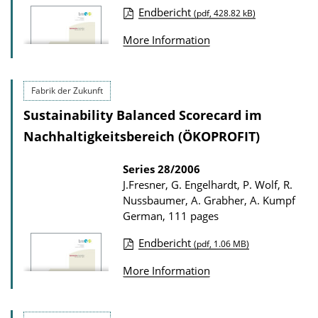
D
Endbericht
(pdf, 428.82 kB)
P
o
More Information
u
w
b
n
l
l
Fabrik der Zukunft
i
o
Sustainability Balanced Scorecard im
c
a
Nachhaltigkeitsbereich (ÖKOPROFIT)
a
d
t
Series
28/2006
s
J.Fresner, G. Engelhardt, P. Wolf, R.
i
Nussbaumer, A. Grabher, A. Kumpf
o
German, 111 pages
n
Endbericht
(pdf, 1.06 MB)
D
P
o
More Information
u
w
b
n