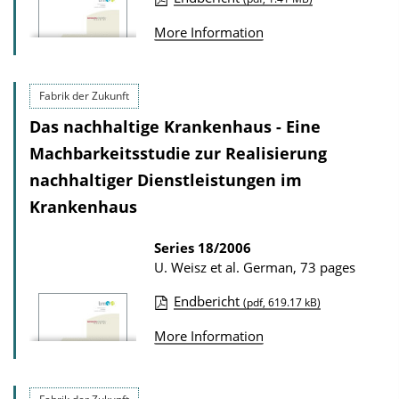
P
o
More Information
u
w
b
n
l
l
Fabrik der Zukunft
i
o
Das nachhaltige Krankenhaus - Eine
c
a
Machbarkeitsstudie zur Realisierung
a
d
nachhaltiger Dienstleistungen im
t
s
Krankenhaus
i
o
Series
18/2006
n
U. Weisz et al.
German, 73 pages
D
Endbericht
(pdf, 619.17 kB)
o
P
More Information
w
u
n
b
l
l