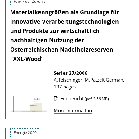
l
Fabrik der Zukunft
l
i
Materialkenngrößen als Grundlage für
o
c
innovative Verarbeitungstechnologien
a
a
d
und Produkte zur wirtschaftlich
t
s
nachhaltigen Nutzung der
i
Österreichischen Nadelholzreserven
o
"XXL-Wood"
n
D
Series
27/2006
o
A.Teischinger, M.Patzelt
German,
137 pages
w
n
Endbericht
(pdf, 3.56 MB)
l
P
More Information
o
u
a
b
d
l
Energie 2050