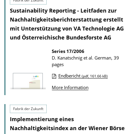
Fabrik der Zukunft
o
i
Sustainability Reporting - Leitfaden zur
a
c
Nachhaltigkeitsberichterstattung erstellt
d
a
mit Unterstützung von VA Technologie AG
s
t
und Österreichische Bundesforste AG
i
o
Series
17/2006
n
D. Kanatschnig et al.
German, 39
pages
D
o
Endbericht
(pdf, 161.66 kB)
P
w
More Information
u
n
b
l
l
o
Fabrik der Zukunft
i
a
Implementierung eines
c
d
Nachhaltigkeitsindex an der Wiener Börse
a
s