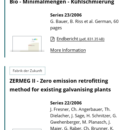
l
Bio - Minimalmengen - Kühlschmierung
c
o
a
Series
23/2006
a
G. Bauer, B. Riss et al.
German, 60
t
d
pages
i
s
Endbericht
o
(pdf, 831.35 kB)
P
n
More Information
u
D
b
o
l
Fabrik der Zukunft
w
i
n
ZERMEG II - Zero emission retrofitting
c
l
method for existing galvanising plants
a
o
t
Series
22/2006
a
J. Fresner, Ch. Angerbauer, Th.
i
d
Dielacher, J. Sage, H. Schnitzer, G.
o
s
Gwehenberger, M. Planasch, J.
n
Maier, G. Raber, Ch. Brunner, K.