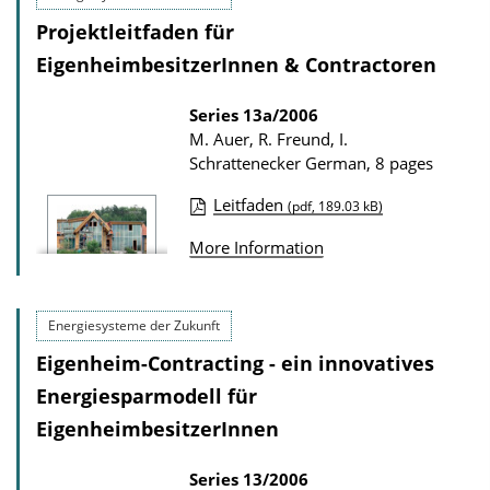
i
l
Projektleitfaden für
c
o
EigenheimbesitzerInnen & Contractoren
a
a
t
Series
13a/2006
d
M. Auer, R. Freund, I.
i
s
Schrattenecker
German, 8 pages
o
n
Leitfaden
(pdf, 189.03 kB)
P
D
More Information
u
o
b
w
l
n
Energiesysteme der Zukunft
i
l
Eigenheim-Contracting - ein innovatives
c
o
Energiesparmodell für
a
a
EigenheimbesitzerInnen
t
d
i
Series
13/2006
s