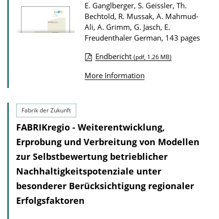
D
E. Ganglberger, S. Geissler, Th.
o
Bechtold, R. Mussak, A. Mahmud-
Ali, A. Grimm, G. Jasch, E.
w
Freudenthaler
German, 143 pages
n
l
Endbericht
(pdf, 1.26 MB)
P
o
More Information
u
a
b
d
l
s
Fabrik der Zukunft
i
FABRIKregio - Weiterentwicklung,
c
Erprobung und Verbreitung von Modellen
a
zur Selbstbewertung betrieblicher
t
Nachhaltigkeitspotenziale unter
i
besonderer Berücksichtigung regionaler
o
Erfolgsfaktoren
n
D