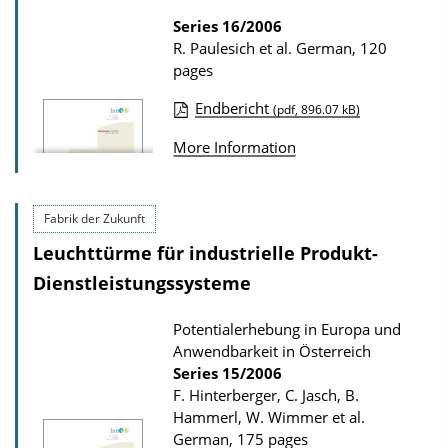
t
Series
16/2006
R. Paulesich et al.
German, 120
i
pages
o
n
Endbericht
(pdf, 896.07 kB)
P
D
More Information
u
o
b
w
l
n
Fabrik der Zukunft
i
l
Leuchttürme für industrielle Produkt-
c
o
Dienstleistungssysteme
a
a
t
Potentialerhebung in Europa und
d
Anwendbarkeit in Österreich
i
s
Series
15/2006
o
F. Hinterberger, C. Jasch, B.
n
Hammerl, W. Wimmer et al.
D
German, 175 pages