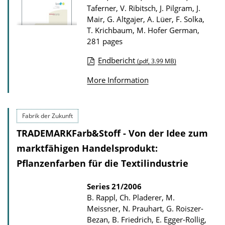
D
Taferner, V. Ribitsch, J. Pilgram, J.
Mair, G. Altgajer, A. Lüer, F. Solka,
o
T. Krichbaum, M. Hofer
German,
w
281 pages
n
Endbericht
(pdf, 3.99 MB)
l
P
o
More Information
u
a
b
d
l
Fabrik der Zukunft
s
i
TRADEMARKFarb&Stoff - Von der Idee zum
c
marktfähigen Handelsprodukt:
a
Pflanzenfarben für die Textilindustrie
t
i
Series
21/2006
B. Rappl, Ch. Pladerer, M.
o
Meissner, N. Prauhart, G. Roiszer-
n
Bezan, B. Friedrich, E. Egger-Rollig,