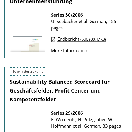
Unternehmensfuhrung
Series
30/2006
U. Seebacher et al.
German, 155
pages
Endbericht
(pdf, 930.47 kB)
P
More Information
u
b
l
Fabrik der Zukunft
i
Sustainability Balanced Scorecard für
c
Geschäftsfelder, Profit Center und
a
Kompetenzfelder
t
i
Series
29/2006
E. Werderits, N. Putzgruber, W.
o
Hoffmann et al.
German, 83 pages
n