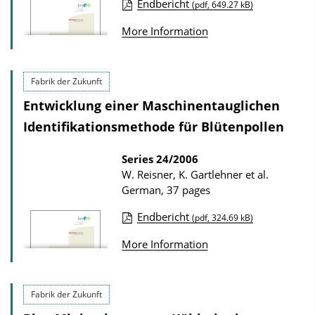
o
Endbericht
(pdf, 649.27 kB)
n
P
More Information
D
u
o
b
w
l
Fabrik der Zukunft
n
i
Entwicklung einer Maschinentauglichen
l
c
Identifikationsmethode für Blütenpollen
o
a
a
t
Series
24/2006
W. Reisner, K. Gartlehner et al.
d
i
German, 37 pages
s
o
n
Endbericht
(pdf, 324.69 kB)
P
D
More Information
u
o
b
w
l
n
Fabrik der Zukunft
i