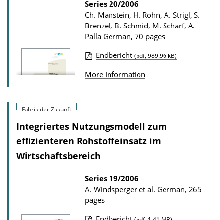
Series
20/2006
o
Ch. Manstein, H. Rohn, A. Strigl, S.
Brenzel, B. Schmid, M. Scharf, A.
w
Palla
German, 70 pages
n
l
Endbericht
(pdf, 989.96 kB)
P
o
More Information
u
a
b
d
l
s
Fabrik der Zukunft
i
Integriertes Nutzungsmodell zum
c
effizienteren Rohstoffeinsatz im
a
Wirtschaftsbereich
t
i
Series
19/2006
A. Windsperger et al.
German, 265
o
pages
n
D
Endbericht
(pdf, 1.41 MB)