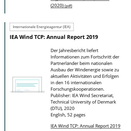
(2020)
(pdf)
l
i
c
Internationale Energieagentur (IEA)
a
IEA Wind TCP: Annual Report 2019
t
i
Der Jahresbericht liefert
o
Informationen zum Fortschritt der
Partnerländer beim nationalen
n
Ausbau der Windenergie sowie zu
D
aktuellen Aktivitäten und Erfolgen
o
in den 16 internationalen
Forschungskooperationen.
w
Publisher: IEA Wind Secretariat,
n
Technical University of Denmark
l
(DTU), 2020
o
English, 52 pages
a
IEA Wind TCP: Annual Report 2019
d