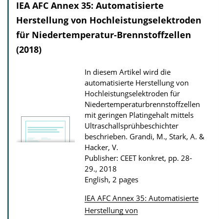
IEA AFC Annex 35: Automatisierte
c
Herstellung von Hochleistungselektroden
a
für Niedertemperatur-Brennstoffzellen
t
(2018)
i
o
In diesem Artikel wird die
n
automatisierte Herstellung von
D
Hochleistungselektroden für
o
Niedertemperaturbrennstoffzellen
mit geringen Platingehalt mittels
w
Ultraschallsprühbeschichter
n
beschrieben.
Grandi, M., Stark, A. &
l
Hacker, V.
Publisher: CEET konkret, pp. 28-
o
29., 2018
a
English, 2 pages
d
IEA AFC Annex 35: Automatisierte
s
P
Herstellung von