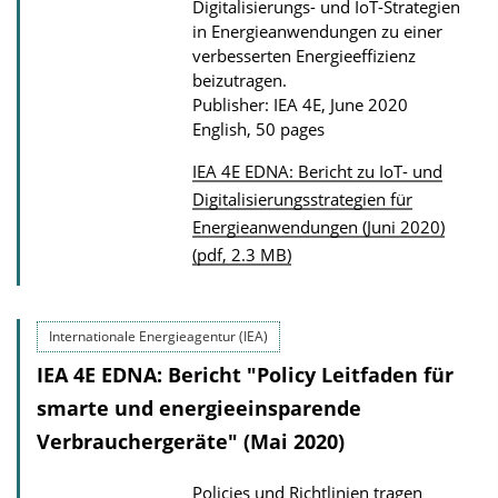
Digitalisierungs- und IoT-Strategien
in Energieanwendungen zu einer
verbesserten Energieeffizienz
beizutragen.
Publisher: IEA 4E, June 2020
English, 50 pages
IEA 4E EDNA: Bericht zu IoT- und
P
Digitalisierungsstrategien für
Energieanwendungen (Juni 2020)
u
(pdf, 2.3 MB)
b
l
i
Internationale Energieagentur (IEA)
c
IEA 4E EDNA: Bericht "Policy Leitfaden für
a
smarte und energieeinsparende
t
Verbrauchergeräte" (Mai 2020)
i
o
Policies und Richtlinien tragen