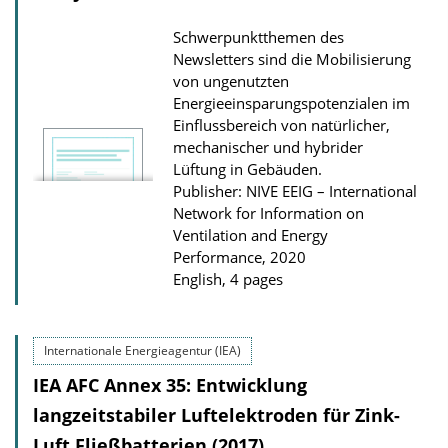
a
Schwerpunktthemen des
t
Newsletters sind die Mobilisierung
i
von ungenutzten
o
Energieeinsparungspotenzialen im
Einflussbereich von natürlicher,
n
mechanischer und hybrider
D
Lüftung in Gebäuden.
o
Publisher: NIVE EEIG – International
Network for Information on
w
Ventilation and Energy
n
Performance, 2020
l
English, 4 pages
o
a
Internationale Energieagentur (IEA)
d
s
IEA AFC Annex 35: Entwicklung
langzeitstabiler Luftelektroden für Zink-
Luft Fließbatterien (2017)