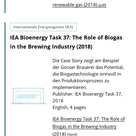
o
renewable gas (2018)
(pdf)
b
a
l
d
i
s
Internationale Energieagentur (IEA)
c
IEA Bioenergy Task 37: The Role of Biogas
a
in the Brewing Industry (2018)
t
i
Die Case Story zeigt am Beispiel
o
der Gösser Brauerei das Potential,
n
die Biogastechnologie sinnvoll in
den Produktionsprozess zu
D
implementieren.
o
Publisher: IEA Bioenergy Task 37,
w
2018
English, 4 pages
n
l
IEA Bioenergy Task 37: The Role of
o
P
Biogas in the Brewing Industry
a
(2018)
u
(html)