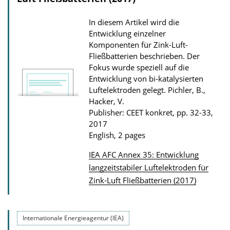
In diesem Artikel wird die
Entwicklung einzelner
Komponenten für Zink-Luft-
Fließbatterien beschrieben. Der
Fokus wurde speziell auf die
Entwicklung von bi-katalysierten
Luftelektroden gelegt.
Pichler, B.,
Hacker, V.
Publisher: CEET konkret, pp. 32-33,
2017
English, 2 pages
IEA AFC Annex 35: Entwicklung
P
langzeitstabiler Luftelektroden für
Zink-Luft Fließbatterien (2017)
u
b
l
Internationale Energieagentur (IEA)
i