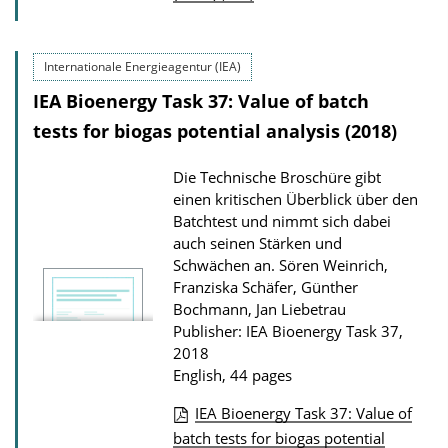
d
b
s
l
Internationale Energieagentur (IEA)
i
IEA Bioenergy Task 37: Value of batch
c
tests for biogas potential analysis (2018)
a
t
Die Technische Broschüre gibt
i
einen kritischen Überblick über den
o
Batchtest und nimmt sich dabei
auch seinen Stärken und
n
Schwächen an.
Sören Weinrich,
D
Franziska Schäfer, Günther
o
Bochmann, Jan Liebetrau
w
Publisher: IEA Bioenergy Task 37,
2018
n
English, 44 pages
l
IEA Bioenergy Task 37: Value of
o
P
batch tests for biogas potential
a