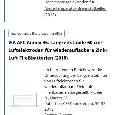
Hochleistungselektroden für
u
Niedertemperatur-Brennstoffzellen
b
(2018)
l
i
c
Internationale Energieagentur (IEA)
a
IEA AFC Annex 35: Langzeitstabile 60 cm²-
t
Luftelektroden für wiederaufladbare Zink-
i
Luft Fließbatterien (2018)
o
n
Im betreffenden Bericht wird die
D
Untersuchung der Langzeitstabilität
von Luftelektroden für
o
wiederaufladbare Zink-Luft
w
Fließbatterien dargestellt.
Pichler,
n
B., Hacker, V.
l
Publisher: CEET konkret, pp. 36-37,
2018
o
English, 2 pages