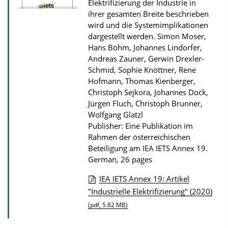
Elektrifizierung der Industrie in
ihrer gesamten Breite beschrieben
wird und die Systemimplikationen
dargestellt werden.
Simon Moser,
Hans Böhm, Johannes Lindorfer,
Andreas Zauner, Gerwin Drexler-
Schmid, Sophie Knöttner, Rene
Hofmann, Thomas Kienberger,
Christoph Sejkora, Johannes Dock,
Jürgen Fluch, Christoph Brunner,
Wolfgang Glatzl
Publisher: Eine Publikation im
Rahmen der österreichischen
Beteiligung am IEA IETS Annex 19.
German, 26 pages
IEA IETS Annex 19: Artikel
P
"Industrielle Elektrifizierung" (2020)
u
(pdf, 5.82 MB)
b