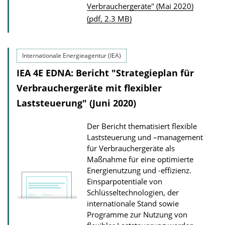
Verbrauchergeräte" (Mai 2020)
b
(pdf, 2.3 MB)
l
i
c
Internationale Energieagentur (IEA)
a
IEA 4E EDNA: Bericht "Strategieplan für
t
Verbrauchergeräte mit flexibler
i
Laststeuerung" (Juni 2020)
o
n
Der Bericht thematisiert flexible
D
Laststeuerung und –management
für Verbrauchergeräte als
o
Maßnahme für eine optimierte
w
Energienutzung und -effizienz.
n
Einsparpotentiale von
l
Schlüsseltechnologien, der
internationale Stand sowie
o
Programme zur Nutzung von
a