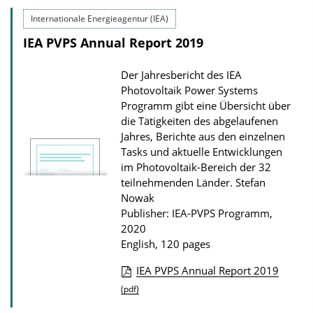
l
Internationale Energieagentur (IEA)
i
IEA PVPS Annual Report 2019
c
a
Der Jahresbericht des IEA
t
Photovoltaik Power Systems
i
Programm gibt eine Übersicht über
die Tätigkeiten des abgelaufenen
o
Jahres, Berichte aus den einzelnen
n
Tasks und aktuelle Entwicklungen
D
im Photovoltaik-Bereich der 32
teilnehmenden Länder.
Stefan
o
Nowak
w
Publisher: IEA-PVPS Programm,
n
2020
l
English, 120 pages
o
IEA PVPS Annual Report 2019
a
P
(pdf)
d
u