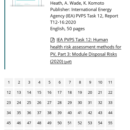
n
Heath, A. Wade, K. Komoto
l
Publisher: International Energy
Agency (IEA) PVPS Task 12, Report
o
T12-16:2020
a
English, 50 pages
d
IEA PVPS Task 12: Human
s
P
health risk assessment methods for
PV, Part 3: Module Disposal Risks
u
(2020)
(pdf)
b
l
i
1
2
3
4
5
6
7
8
9
10
11
c
12
13
14
15
16
17
18
19
20
21
22
a
23
24
25
26
27
28
29
30
31
32
33
t
i
34
35
36
37
38
39
40
41
42
43
44
o
45
46
47
48
49
50
51
52
53
54
55
n