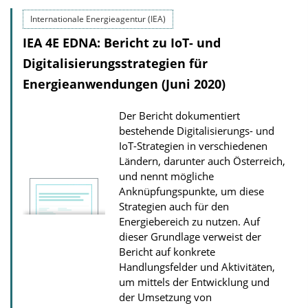
o
Internationale Energieagentur (IEA)
n
D
IEA 4E EDNA: Bericht zu IoT- und
o
Digitalisierungsstrategien für
w
Energieanwendungen (Juni 2020)
n
Der Bericht dokumentiert
l
bestehende Digitalisierungs- und
o
IoT-Strategien in verschiedenen
a
Ländern, darunter auch Österreich,
d
und nennt mögliche
Anknüpfungspunkte, um diese
s
Strategien auch für den
Energiebereich zu nutzen. Auf
dieser Grundlage verweist der
Bericht auf konkrete
Handlungsfelder und Aktivitäten,
um mittels der Entwicklung und
der Umsetzung von