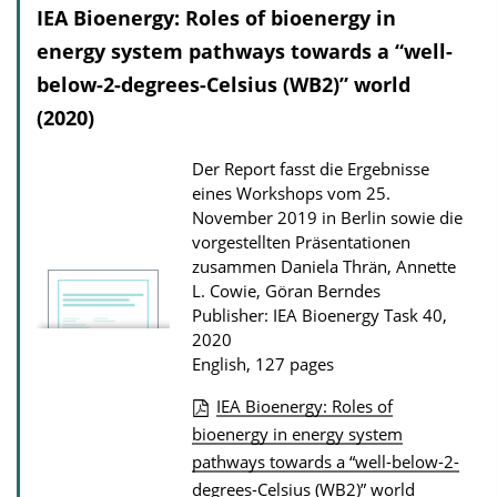
IEA Bioenergy: Roles of bioenergy in
energy system pathways towards a “well-
below-2-degrees-Celsius (WB2)” world
(2020)
Der Report fasst die Ergebnisse
eines Workshops vom 25.
November 2019 in Berlin sowie die
vorgestellten Präsentationen
zusammen
Daniela Thrän, Annette
L. Cowie, Göran Berndes
Publisher: IEA Bioenergy Task 40,
2020
English, 127 pages
IEA Bioenergy: Roles of
P
bioenergy in energy system
pathways towards a “well-below-2-
u
degrees-Celsius (WB2)” world
b