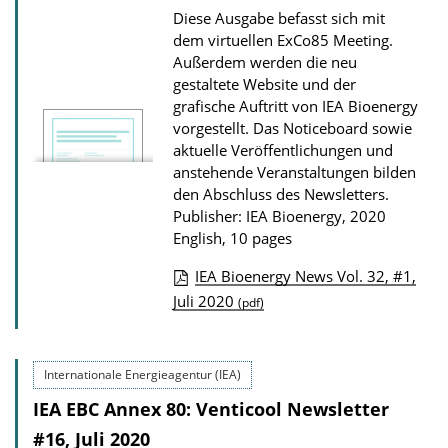
t
Diese Ausgabe befasst sich mit
i
dem virtuellen ExCo85 Meeting.
Außerdem werden die neu
o
gestaltete Website und der
n
grafische Auftritt von IEA Bioenergy
D
vorgestellt. Das Noticeboard sowie
o
aktuelle Veröffentlichungen und
anstehende Veranstaltungen bilden
w
den Abschluss des Newsletters.
n
Publisher: IEA Bioenergy, 2020
l
English, 10 pages
o
IEA Bioenergy News Vol. 32, #1,
a
P
Juli 2020
(pdf)
d
u
s
b
Internationale Energieagentur (IEA)
l
IEA EBC Annex 80: Venticool Newsletter
i
#16, Juli 2020
c