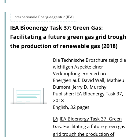
P
s
u
Internationale Energieagentur (IEA)
b
IEA Bioenergy Task 37: Green Gas:
l
i
Facilitating a future green gas grid trough
c
the production of renewable gas (2018)
a
Die Technische Broschüre zeigt die
t
wichtigen Aspekte einer
i
Verknüpfung erneuerbarer
o
Energien auf.
David Wall, Mathieu
Dumont, Jerry D. Murphy
n
Publisher: IEA Bioenergy Task 37,
D
2018
o
English, 32 pages
w
IEA Bioenergy Task 37: Green
n
P
Gas: Facilitating a future green gas
l
grid trough the production of
u