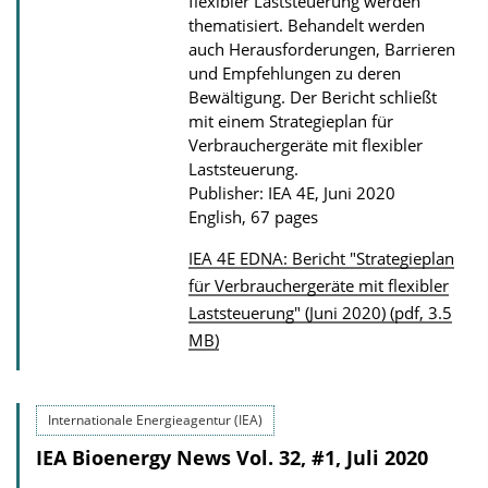
flexibler Laststeuerung werden
d
thematisiert. Behandelt werden
s
auch Herausforderungen, Barrieren
und Empfehlungen zu deren
Bewältigung. Der Bericht schließt
mit einem Strategieplan für
Verbrauchergeräte mit flexibler
Laststeuerung.
Publisher: IEA 4E, Juni 2020
English, 67 pages
IEA 4E EDNA: Bericht "Strategieplan
P
für Verbrauchergeräte mit flexibler
Laststeuerung" (Juni 2020) (pdf, 3.5
u
MB)
b
l
i
Internationale Energieagentur (IEA)
c
IEA Bioenergy News Vol. 32, #1, Juli 2020
a