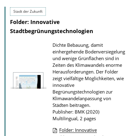
s
b
Stadt der Zukunft
l
Folder: Innovative
i
Stadtbegrünungstechnologien
c
a
Dichte Bebauung, damit
t
einhergehende Bodenversiegelung
i
und wenige Grünflächen sind in
o
Zeiten des Klimawandels enorme
Herausforderungen. Der Folder
n
zeigt vielfältige Möglichkeiten, wie
D
innovative
o
Begrünungstechnologien zur
Klimawandelanpassung von
w
Städten beitragen.
n
Publisher: BMK (2020)
l
Multilingual, 2 pages
o
Folder: Innovative
a