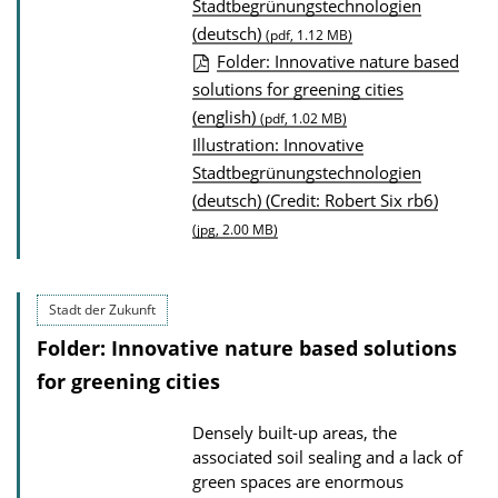
P
Stadtbegrünungstechnologien
d
(deutsch)
u
(pdf, 1.12 MB)
s
Folder: Innovative nature based
b
solutions for greening cities
l
(english)
(pdf, 1.02 MB)
i
Illustration: Innovative
c
Stadtbegrünungstechnologien
a
(deutsch) (Credit: Robert Six rb6)
t
(jpg, 2.00 MB)
i
o
Stadt der Zukunft
n
D
Folder: Innovative nature based solutions
o
for greening cities
w
Densely built-up areas, the
n
associated soil sealing and a lack of
l
green spaces are enormous