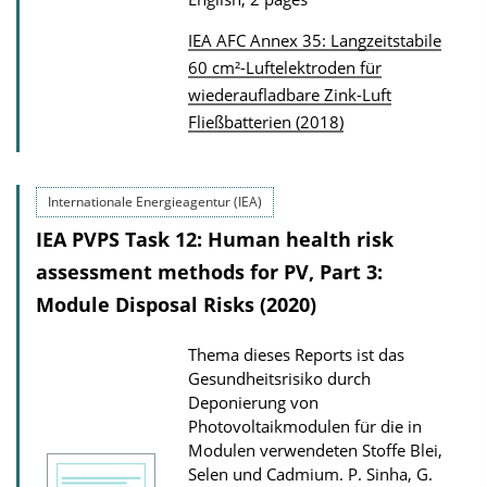
a
d
IEA AFC Annex 35: Langzeitstabile
P
60 cm²-Luftelektroden für
s
wiederaufladbare Zink-Luft
u
Fließbatterien (2018)
b
l
i
Internationale Energieagentur (IEA)
c
IEA PVPS Task 12: Human health risk
a
assessment methods for PV, Part 3:
t
Module Disposal Risks (2020)
i
o
Thema dieses Reports ist das
n
Gesundheitsrisiko durch
D
Deponierung von
Photovoltaikmodulen für die in
o
Modulen verwendeten Stoffe Blei,
w
Selen und Cadmium.
P. Sinha, G.