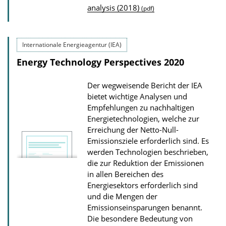
analysis (2018)
u
(pdf)
d
b
s
l
Internationale Energieagentur (IEA)
i
Energy Technology Perspectives 2020
c
a
Der wegweisende Bericht der IEA
t
bietet wichtige Analysen und
i
Empfehlungen zu nachhaltigen
Energietechnologien, welche zur
o
Erreichung der Netto-Null-
n
Emissionsziele erforderlich sind. Es
D
werden Technologien beschrieben,
die zur Reduktion der Emissionen
o
in allen Bereichen des
w
Energiesektors erforderlich sind
n
und die Mengen der
l
Emissionseinsparungen benannt.
Die besondere Bedeutung von
o