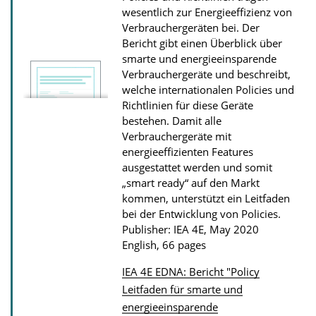
n
wesentlich zur Energieeffizienz von
D
Verbrauchergeräten bei. Der
Bericht gibt einen Überblick über
o
smarte und energieeinsparende
w
Verbrauchergeräte und beschreibt,
n
welche internationalen Policies und
l
Richtlinien für diese Geräte
bestehen. Damit alle
o
Verbrauchergeräte mit
a
energieeffizienten Features
d
ausgestattet werden und somit
„smart ready“ auf den Markt
s
kommen, unterstützt ein Leitfaden
bei der Entwicklung von Policies.
Publisher: IEA 4E, May 2020
English, 66 pages
IEA 4E EDNA: Bericht "Policy
P
Leitfaden für smarte und
energieeinsparende
u