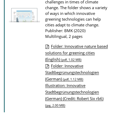
o
challenges in times of climate
change. The folder shows a variety
a
of ways in which innovative
d
greening technologies can help
s
cities adapt to climate change.
Publisher: BMK (2020)
Multilingual, 2 pages
Folder: Innovative nature based
P
solutions for greening cities
(English)
u
(pdf, 1.02 MB)
Folder: Innovative
b
Stadtbegrünungstechnologien
l
(German)
(pdf, 1.12 MB)
i
Illustration: Innovative
c
Stadtbegrünungstechnologien
a
(German) (Credit: Robert Six rb6)
t
(jpg, 2.00 MB)
i