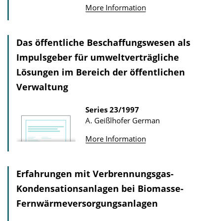
P
D
More Information
u
o
b
w
l
Das öffentliche Beschaffungswesen als
n
i
Impulsgeber für umweltverträgliche
l
c
Lösungen im Bereich der öffentlichen
o
a
Verwaltung
a
t
d
Series
23/1997
i
s
A. Geißlhofer
German
o
n
More Information
D
o
Erfahrungen mit Verbrennungsgas-
w
Kondensationsanlagen bei Biomasse-
n
Fernwärmeversorgungsanlagen
l