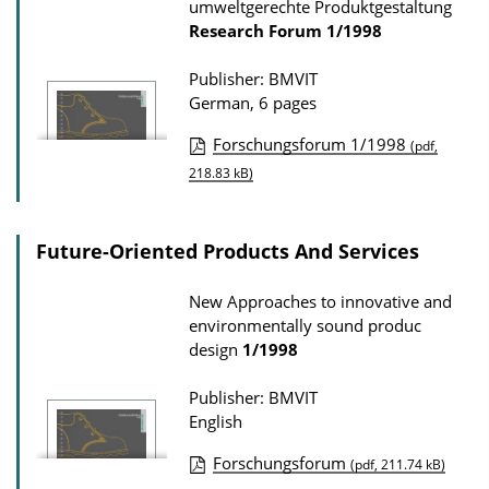
umweltgerechte Produktgestaltung
i
Research Forum
1/1998
o
n
Publisher: BMVIT
D
German, 6 pages
o
Forschungsforum 1/1998
(pdf,
w
P
218.83 kB)
n
u
l
b
Future-Oriented Products And Services
o
l
a
i
New Approaches to innovative and
d
c
environmentally sound produc
s
design
1/1998
a
t
Publisher: BMVIT
i
English
o
Forschungsforum
(pdf, 211.74 kB)
n