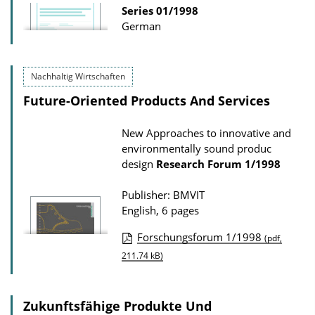
Series
01/1998
German
Nachhaltig Wirtschaften
Future-Oriented Products And Services
New Approaches to innovative and
environmentally sound produc
design
Research Forum
1/1998
Publisher: BMVIT
English, 6 pages
Forschungsforum 1/1998
(pdf,
P
211.74 kB)
u
b
Zukunftsfähige Produkte Und
l