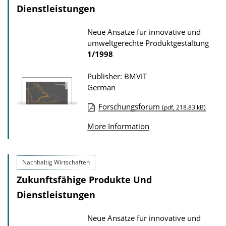
Dienstleistungen
i
c
Neue Ansätze für innovative und
a
umweltgerechte Produktgestaltung
1/1998
t
i
Publisher: BMVIT
o
German
n
Forschungsforum
(pdf, 218.83 kB)
D
P
o
More Information
u
w
b
n
l
Nachhaltig Wirtschaften
l
i
Zukunftsfähige Produkte Und
o
c
Dienstleistungen
a
a
d
t
Neue Ansätze für innovative und
s