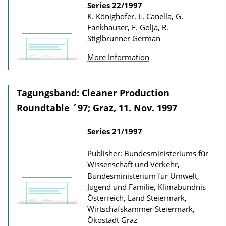
o
Series
22/1997
a
K. Könighofer, L. Canella, G.
Fankhauser, F. Golja, R.
d
Stiglbrunner
German
s
More Information
Tagungsband: Cleaner Production
Roundtable ´97; Graz, 11. Nov. 1997
Series
21/1997
Publisher: Bundesministeriums für
Wissenschaft und Verkehr,
Bundesministerium für Umwelt,
Jugend und Familie, Klimabündnis
Österreich, Land Steiermark,
Wirtschafskammer Steiermark,
Ökostadt Graz