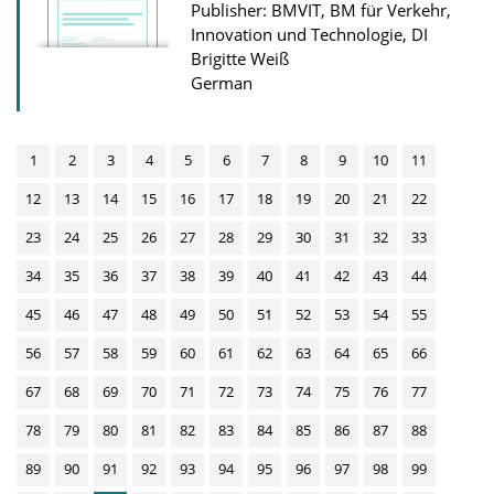
Publisher: BMVIT, BM für Verkehr,
Innovation und Technologie, DI
Brigitte Weiß
German
1
2
3
4
5
6
7
8
9
10
11
12
13
14
15
16
17
18
19
20
21
22
23
24
25
26
27
28
29
30
31
32
33
34
35
36
37
38
39
40
41
42
43
44
45
46
47
48
49
50
51
52
53
54
55
56
57
58
59
60
61
62
63
64
65
66
67
68
69
70
71
72
73
74
75
76
77
78
79
80
81
82
83
84
85
86
87
88
89
90
91
92
93
94
95
96
97
98
99