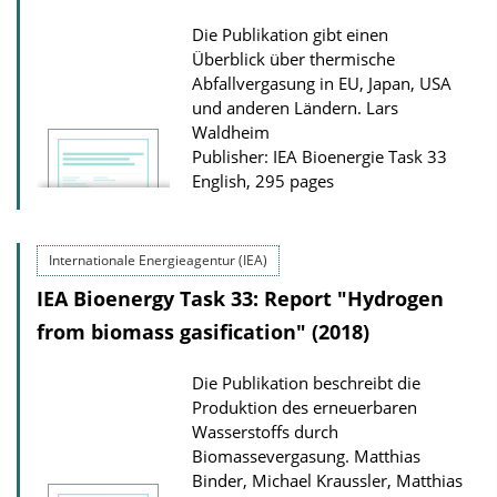
o
Die Publikation gibt einen
n
Überblick über thermische
D
Abfallvergasung in EU, Japan, USA
und anderen Ländern.
Lars
o
Waldheim
w
Publisher: IEA Bioenergie Task 33
n
English, 295 pages
l
o
Internationale Energieagentur (IEA)
a
IEA Bioenergy Task 33: Report "Hydrogen
d
s
from biomass gasification" (2018)
Die Publikation beschreibt die
Produktion des erneuerbaren
Wasserstoffs durch
Biomassevergasung.
Matthias
Binder, Michael Kraussler, Matthias