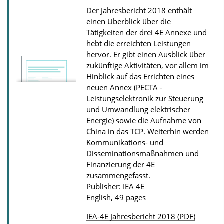
i
Der Jahresbericht 2018 enthält
o
einen Überblick über die
n
Tätigkeiten der drei 4E Annexe und
hebt die erreichten Leistungen
D
hervor. Er gibt einen Ausblick über
o
zukünftige Aktivitäten, vor allem im
w
Hinblick auf das Errichten eines
neuen Annex (PECTA -
n
Leistungselektronik zur Steuerung
l
und Umwandlung elektrischer
o
Energie) sowie die Aufnahme von
a
China in das TCP. Weiterhin werden
Kommunikations- und
d
Disseminationsmaßnahmen und
s
Finanzierung der 4E
zusammengefasst.
Publisher: IEA 4E
English, 49 pages
IEA-4E Jahresbericht 2018 (PDF)