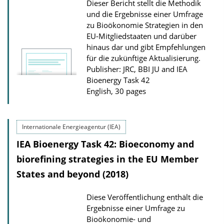
Dieser Bericht stellt die Methodik
o
und die Ergebnisse einer Umfrage
n
zu Bioökonomie Strategien in den
EU-Mitgliedstaaten und darüber
D
hinaus dar und gibt Empfehlungen
o
für die zukünftige Aktualisierung.
w
Publisher: JRC, BBI JU and IEA
n
Bioenergy Task 42
English, 30 pages
l
o
a
Internationale Energieagentur (IEA)
d
IEA Bioenergy Task 42: Bioeconomy and
s
biorefining strategies in the EU Member
States and beyond (2018)
Diese Veröffentlichung enthält die
Ergebnisse einer Umfrage zu
Bioökonomie- und