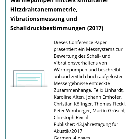
Wärmepumpen mittels simultaner
i
Hitzdrahtanemometrie,
o
Vibrationsmessung und
n
D
Schalldruckbestimmungen (2017)
o
Dieses Conference Paper
w
präsentiert ein Messsystems zur
n
Bewertung des Schall- und
l
Vibrationsverhaltens von
Wärmepumpen und beschreibt
o
anhand zeitlich hoch aufgelöster
a
Messergebnisse entdeckte
d
Zusammenhänge.
Felix Linhardt,
s
Karoline Alten, Johann Emhofer,
Christian Köfinger, Thomas Fleckl,
Peter Wimberger, Martin Gröschl,
Christoph Reichl
Publisher: 43.Jahrestagung für
Akustik/2017
German, 4 pages