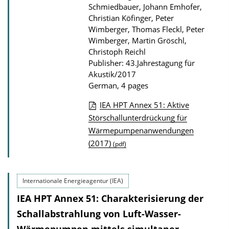
Schmiedbauer, Johann Emhofer,
Christian Köfinger, Peter
Wimberger, Thomas Fleckl, Peter
Wimberger, Martin Gröschl,
Christoph Reichl
Publisher: 43.Jahrestagung für
Akustik/2017
German, 4 pages
IEA HPT Annex 51: Aktive
P
Störschallunterdrückung für
Wärmepumpenanwendungen
u
(2017)
(pdf)
b
l
i
Internationale Energieagentur (IEA)
c
IEA HPT Annex 51: Charakterisierung der
a
Schallabstrahlung von Luft-Wasser-
t