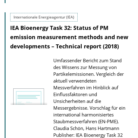
o
u
a
b
Internationale Energieagentur (IEA)
d
l
IEA Bioenergy Task 32: Status of PM
s
i
emission measurement methods and new
c
a
developments – Technical report (2018)
t
Umfassender Bericht zum Stand
i
des Wissens zur Messung von
o
Partikelemissionen. Vergleich der
n
aktuell verwendeten
Messverfahren im Hinblick auf
D
Einflussfaktoren und
o
Unsicherheiten auf die
w
Messergebnisse. Vorschlag für ein
n
international harmonisiertes
Staubmessverfahren (EN-PME).
l
Claudia Schön, Hans Hartmann
o
Publisher: IEA Bioenergy Task 32