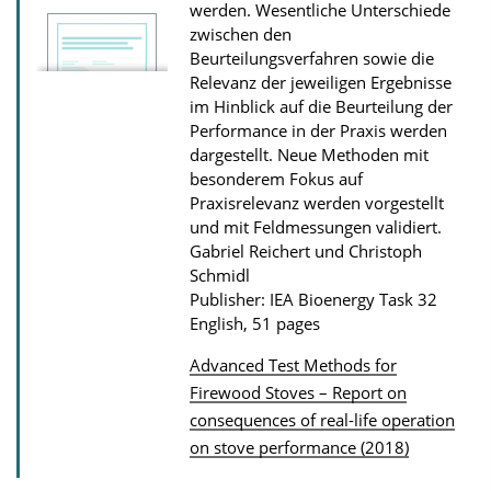
werden. Wesentliche Unterschiede
n
zwischen den
l
Beurteilungsverfahren sowie die
o
Relevanz der jeweiligen Ergebnisse
im Hinblick auf die Beurteilung der
a
Performance in der Praxis werden
d
dargestellt. Neue Methoden mit
s
besonderem Fokus auf
Praxisrelevanz werden vorgestellt
und mit Feldmessungen validiert.
Gabriel Reichert und Christoph
Schmidl
Publisher: IEA Bioenergy Task 32
English, 51 pages
Advanced Test Methods for
P
Firewood Stoves – Report on
consequences of real-life operation
u
on stove performance (2018)
b
l