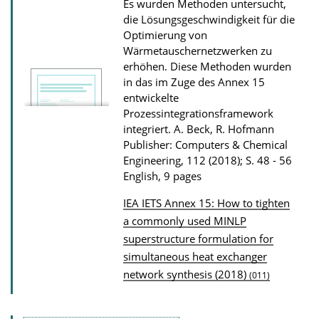
n
Es wurden Methoden untersucht,
die Lösungsgeschwindigkeit für die
l
Optimierung von
o
Wärmetauschernetzwerken zu
a
erhöhen. Diese Methoden wurden
d
in das im Zuge des Annex 15
entwickelte
s
Prozessintegrationsframework
integriert.
A. Beck, R. Hofmann
Publisher: Computers & Chemical
Engineering, 112 (2018); S. 48 - 56
English, 9 pages
IEA IETS Annex 15: How to tighten
P
a commonly used MINLP
superstructure formulation for
u
simultaneous heat exchanger
b
network synthesis (2018)
(011)
l
i