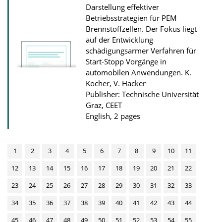
o
Darstellung effektiver
n
Betriebsstrategien für PEM
Brennstoffzellen. Der Fokus liegt
D
auf der Entwicklung
o
schädigungsarmer Verfahren für
w
Start-Stopp Vorgänge in
n
automobilen Anwendungen.
K.
Kocher, V. Hacker
l
Publisher: Technische Universität
o
Graz, CEET
a
English, 2 pages
d
s
1
2
3
4
5
6
7
8
9
10
11
12
13
14
15
16
17
18
19
20
21
22
23
24
25
26
27
28
29
30
31
32
33
34
35
36
37
38
39
40
41
42
43
44
45
46
47
48
49
50
51
52
53
54
55