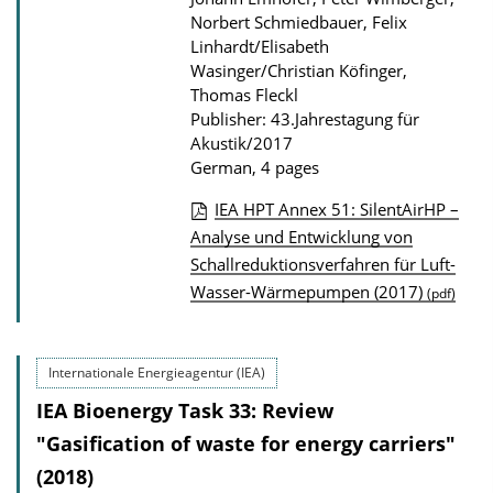
Norbert Schmiedbauer, Felix
Linhardt/Elisabeth
Wasinger/Christian Köfinger,
Thomas Fleckl
Publisher: 43.Jahrestagung für
Akustik/2017
German, 4 pages
IEA HPT Annex 51: SilentAirHP –
P
Analyse und Entwicklung von
Schallreduktionsverfahren für Luft-
u
Wasser-Wärmepumpen (2017)
(pdf)
b
l
i
Internationale Energieagentur (IEA)
c
IEA Bioenergy Task 33: Review
a
"Gasification of waste for energy carriers"
t
(2018)
i