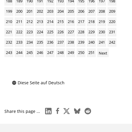
188
189
190
191
192
193
194
195
196
197
198
199
200
201
202
203
204
205
206
207
208
209
210
211
212
213
214
215
216
217
218
219
220
221
222
223
224
225
226
227
228
229
230
231
232
233
234
235
236
237
238
239
240
241
242
243
244
245
246
247
248
249
250
251
Next
Diese Seite auf Deutsch
linkedin
facebook
x
bluesky
reddit
Share this page ...