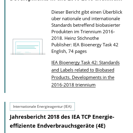
Dieser Bericht gibt einen Überblick
über nationale und internationale
Standards betreffend biobasierter
Produkten im Triennium 2016-
2018.
Heinz Stichnothe
Publisher: IEA Bioenergy Task 42
English, 74 pages
IEA Bioenergy Task 42: Standards
P
and Labels related to Biobased
Products. Developments in the
u
2016-2018 triennium
b
l
i
Internationale Energieagentur (IEA)
c
Jahresbericht 2018 des IEA TCP Energie­
a
effiziente Endverbrauchs­geräte (4E)
t