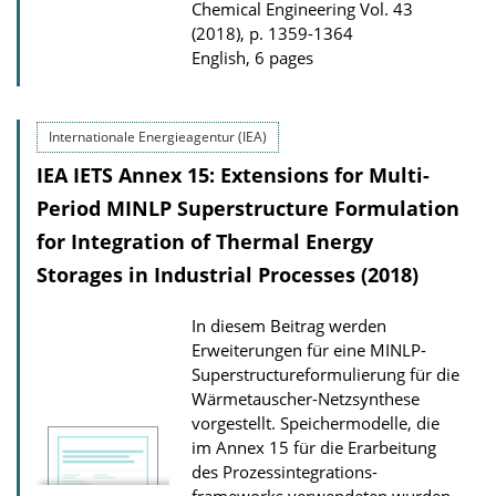
o
Chemical Engineering Vol. 43
(2018), p. 1359-1364
a
English, 6 pages
d
s
Internationale Energieagentur (IEA)
IEA IETS Annex 15: Extensions for Multi-
Period MINLP Superstructure Formulation
for Integration of Thermal Energy
Storages in Industrial Processes (2018)
In diesem Beitrag werden
Erweiterungen für eine MINLP-
Superstructure­formulierung für die
Wärmetauscher-­Netzsynthese
vorgestellt. Speichermodelle, die
im Annex 15 für die Erarbeitung
des Prozessintegrations­