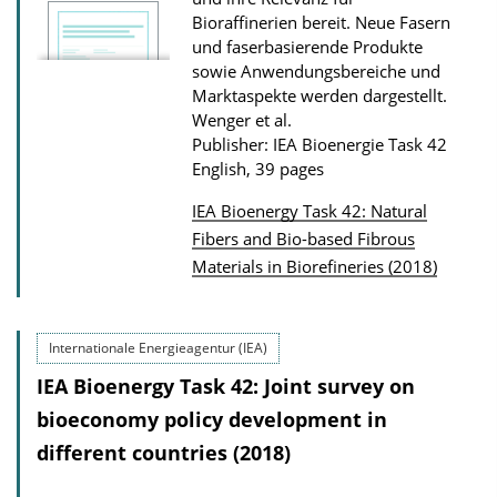
Bioraffinerien bereit. Neue Fasern
und faserbasierende Produkte
sowie Anwendungsbereiche und
Marktaspekte werden dargestellt.
Wenger et al.
Publisher: IEA Bioenergie Task 42
English, 39 pages
IEA Bioenergy Task 42: Natural
P
Fibers and Bio-based Fibrous
Materials in Biorefineries (2018)
u
b
l
Internationale Energieagentur (IEA)
i
IEA Bioenergy Task 42: Joint survey on
c
bioeconomy policy development in
a
different countries (2018)
t
i