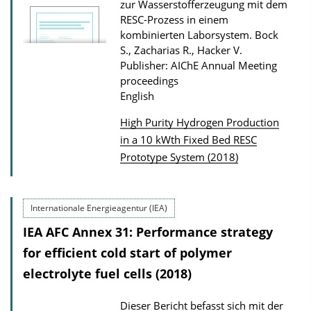
zur Wasserstofferzeugung mit dem
RESC-Prozess in einem
kombinierten Laborsystem.
Bock
S., Zacharias R., Hacker V.
Publisher: AIChE Annual Meeting
proceedings
English
High Purity Hydrogen Production
P
in a 10 kWth Fixed Bed RESC
Prototype System (2018)
u
b
l
Internationale Energieagentur (IEA)
i
IEA AFC Annex 31: Performance strategy
c
for efficient cold start of polymer
a
electrolyte fuel cells (2018)
t
i
Dieser Bericht befasst sich mit der