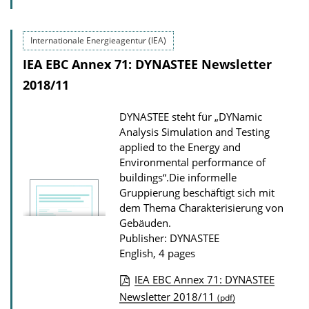
P
u
Internationale Energieagentur (IEA)
b
IEA EBC Annex 71: DYNASTEE Newsletter
l
i
2018/11
c
DYNASTEE steht für „DYNamic
a
Analysis Simulation and Testing
t
applied to the Energy and
i
Environmental performance of
buildings“.Die informelle
o
Gruppierung beschäftigt sich mit
n
dem Thema Charakterisierung von
D
Gebäuden.
o
Publisher: DYNASTEE
English, 4 pages
w
n
IEA EBC Annex 71: DYNASTEE
l
P
Newsletter 2018/11
(pdf)