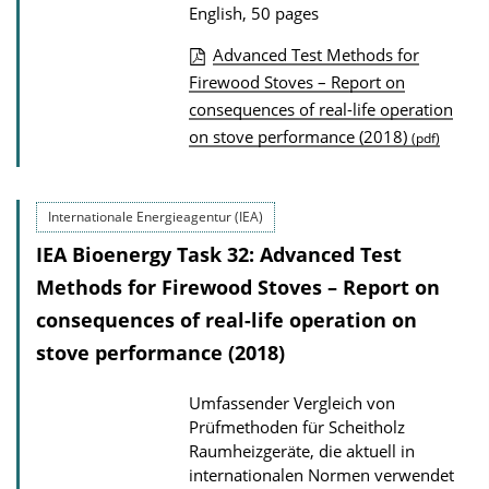
a
English, 50 pages
d
Advanced Test Methods for
s
P
Firewood Stoves – Report on
consequences of real-life operation
u
on stove performance (2018)
(pdf)
b
l
i
Internationale Energieagentur (IEA)
c
IEA Bioenergy Task 32: Advanced Test
a
Methods for Firewood Stoves – Report on
t
consequences of real-life operation on
i
stove performance (2018)
o
n
Umfassender Vergleich von
D
Prüfmethoden für Scheitholz
o
Raumheizgeräte, die aktuell in
internationalen Normen verwendet
w