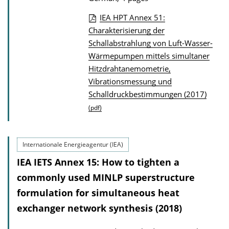
IEA HPT Annex 51:
P
Charakterisierung der
Schallabstrahlung von Luft-Wasser-
u
Wärmepumpen mittels simultaner
b
Hitzdrahtanemometrie,
l
Vibrationsmessung und
i
Schalldruckbestimmungen (2017)
c
(pdf)
a
t
i
Internationale Energieagentur (IEA)
o
IEA IETS Annex 15: How to tighten a
n
commonly used MINLP superstructure
D
formulation for simultaneous heat
o
exchanger network synthesis (2018)
w