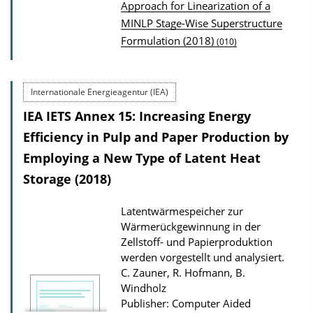
P
Approach for Linearization of a
MINLP Stage-Wise Superstructure
u
Formulation (2018)
(010)
b
l
i
Internationale Energieagentur (IEA)
c
IEA IETS Annex 15: Increasing Energy
a
Efficiency in Pulp and Paper Production by
t
Employing a New Type of Latent Heat
i
Storage (2018)
o
n
Latentwärmespeicher zur
D
Wärmerückgewinnung in der
o
Zellstoff- und Papierproduktion
werden vorgestellt und analysiert.
w
C. Zauner, R. Hofmann, B.
n
Windholz
l
Publisher: Computer Aided