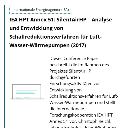
i
Internationale Energieagentur (IEA)
c
IEA HPT Annex 51: SilentAirHP – Analyse
a
und Entwicklung von
t
Schallreduktionsverfahren für Luft-
i
Wasser-Wärmepumpen (2017)
o
n
Dieses Conference Paper
D
beschreibt die im Rahmen des
o
Projektes SilentAirHP
durchgeführten
w
Forschungsaktivitäten zur
n
Entwicklung von
l
Schallreduktionsverfahren für Luft-
o
Wasser-Wärmepumpen und stellt
die internationale
a
Forschungskooperation IEA HPT
d
Annex 51 vor.
Christoph Reichl,
s
Johann Emhofer, Peter Wimberger,