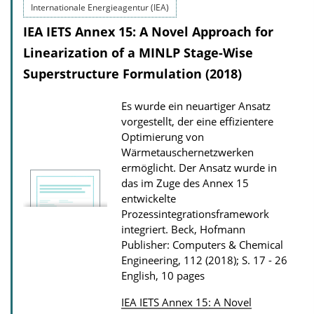
c
Internationale Energieagentur (IEA)
a
IEA IETS Annex 15: A Novel Approach for
t
Linearization of a MINLP Stage-Wise
i
Superstructure Formulation (2018)
o
n
Es wurde ein neuartiger Ansatz
D
vorgestellt, der eine effizientere
Optimierung von
o
Wärmetauschernetzwerken
w
ermöglicht. Der Ansatz wurde in
n
das im Zuge des Annex 15
l
entwickelte
Prozessintegrationsframework
o
integriert.
Beck, Hofmann
a
Publisher: Computers & Chemical
d
Engineering, 112 (2018); S. 17 - 26
s
English, 10 pages
IEA IETS Annex 15: A Novel