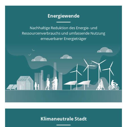
öffentlich
geförderter
Forschung
Energiewende
und
technologischer
Nachhaltige Reduktion des Energie- und
Entwicklung.
Ressourcenverbrauchs und umfassende Nutzung
erneuerbarer Energieträger
Klimaneutrale Stadt