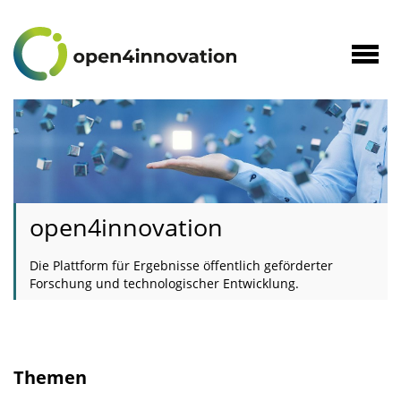
zum
Inhalt
Navig
öffne
open4innovation
Die Plattform für Ergebnisse öffentlich geförderter
Forschung und technologischer Entwicklung.
open4innovation
Die
Plattform
für
Themen
Ergebnisse