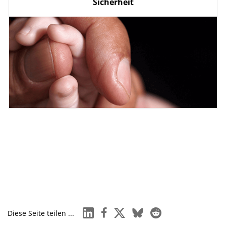
Sicherheit
Sicherheitstechnologien
Smart Security
Krisen- und Katastrophenmanagement
linkedin
facebook
x
bluesky
reddit
Diese Seite teilen ...