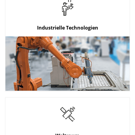
Personen/Gütermobilität
Verkehrsinfrastruktur
Fahrzeugtechnologien
Industrielle Technologien
Produktion
Werkstoffe
Nanotechnologie