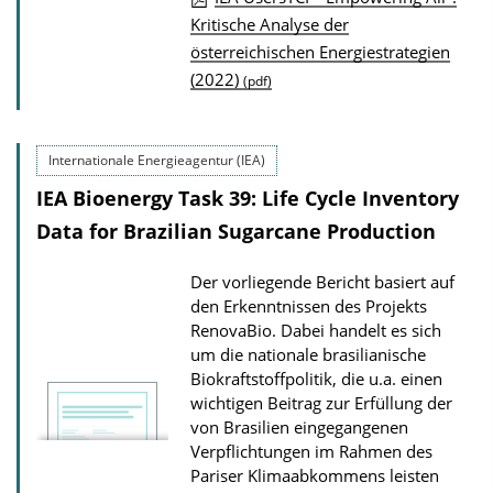
P
Kritische Analyse der
österreichischen Energiestrategien
u
(2022)
(pdf)
b
l
i
Internationale Energieagentur (IEA)
c
IEA Bioenergy Task 39: Life Cycle Inventory
a
Data for Brazilian Sugarcane Production
t
i
Der vorliegende Bericht basiert auf
o
den Erkenntnissen des Projekts
n
RenovaBio. Dabei handelt es sich
um die nationale brasilianische
D
Biokraftstoffpolitik, die u.a. einen
o
wichtigen Beitrag zur Erfüllung der
w
von Brasilien eingegangenen
Verpflichtungen im Rahmen des
n
Pariser Klimaabkommens leisten
l