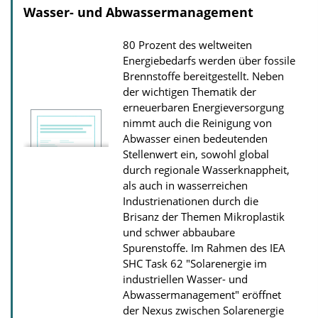
Wasser- und Abwassermanagement
n
D
80 Prozent des weltweiten
o
Energiebedarfs werden über fossile
w
Brennstoffe bereitgestellt. Neben
der wichtigen Thematik der
n
erneuerbaren Energieversorgung
l
nimmt auch die Reinigung von
o
Abwasser einen bedeutenden
Stellenwert ein, sowohl global
a
durch regionale Wasserknappheit,
d
als auch in wasserreichen
s
Industrie­nationen durch die
Brisanz der Themen Mikroplastik
und schwer abbaubare
Spurenstoffe. Im Rahmen des IEA
SHC Task 62 "Solarenergie im
industriellen Wasser- und
Abwassermanagement" eröffnet
der Nexus zwischen Solarenergie