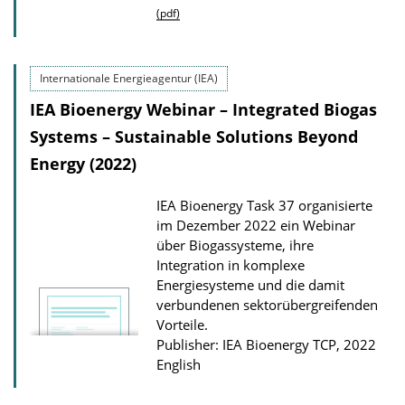
u
(pdf)
s
b
l
Internationale Energieagentur (IEA)
i
IEA Bioenergy Webinar – Integrated Biogas
c
Systems – Sustainable Solutions Beyond
a
Energy (2022)
t
i
IEA Bioenergy Task 37 organisierte
o
im Dezember 2022 ein Webinar
n
über Biogassysteme, ihre
Integration in komplexe
D
Energiesysteme und die damit
o
verbundenen sektorübergreifenden
w
Vorteile.
n
Publisher: IEA Bioenergy TCP, 2022
English
l
o