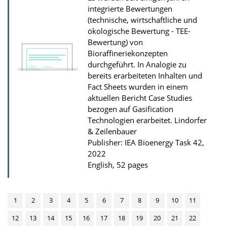
integrierte Bewertungen
(technische, wirtschaftliche und
ökologische Bewertung - TEE-
Bewertung) von
Bioraffineriekonzepten
durchgeführt. In Analogie zu
bereits erarbeiteten Inhalten und
Fact Sheets wurden in einem
aktuellen Bericht Case Studies
bezogen auf Gasification
Technologien erarbeitet.
Lindorfer
& Zeilenbauer
Publisher: IEA Bioenergy Task 42,
2022
English, 52 pages
1
2
3
4
5
6
7
8
9
10
11
12
13
14
15
16
17
18
19
20
21
22