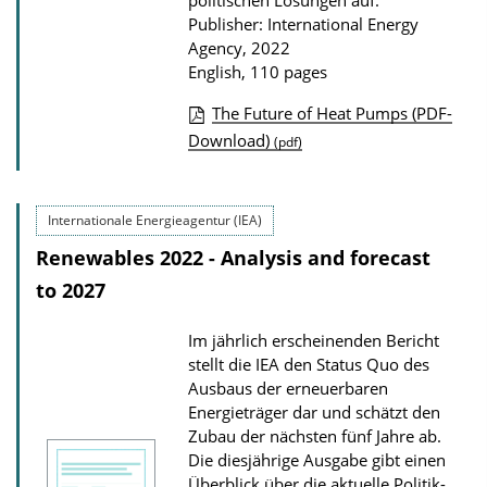
politischen Lösungen auf.
l
Publisher: International Energy
o
Agency, 2022
English, 110 pages
a
d
The Future of Heat Pumps (PDF-
s
P
Download)
(pdf)
u
b
Internationale Energieagentur (IEA)
l
Renewables 2022 - Analysis and forecast
i
to 2027
c
a
Im jährlich erscheinenden Bericht
t
stellt die IEA den Status Quo des
i
Ausbaus der erneuerbaren
o
Energieträger dar und schätzt den
Zubau der nächsten fünf Jahre ab.
n
Die diesjährige Ausgabe gibt einen
D
Überblick über die aktuelle Politik-