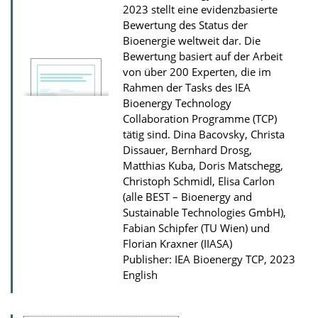
n
2023 stellt eine evidenzbasierte
D
Bewertung des Status der
Bioenergie weltweit dar. Die
o
Bewertung basiert auf der Arbeit
w
von über 200 Experten, die im
n
Rahmen der Tasks des IEA
l
Bioenergy Technology
Collaboration Programme (TCP)
o
tätig sind.
Dina Bacovsky, Christa
a
Dissauer, Bernhard Drosg,
d
Matthias Kuba, Doris Matschegg,
Christoph Schmidl, Elisa Carlon
s
(alle BEST – Bioenergy and
Sustainable Technologies GmbH),
Fabian Schipfer (TU Wien) und
Florian Kraxner (IIASA)
Publisher: IEA Bioenergy TCP, 2023
English