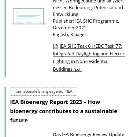
Nicht-Wohngebäude und skizziert
dessen Bedeutung, Potenzial und
Entwicklung.
Publisher: IEA SHC Programme,
Dezember 2022
English, 8 pages
IEA SHC Task 61/EBC Task 77:
P
Integrated Daylighting and Electric
Lighting in Non-residential
u
Buildings
(pdf)
b
l
i
Internationale Energieagentur (IEA)
c
IEA Bioenergy Report 2023 – How
a
bioenergy contributes to a sustainable
t
future
i
o
Das IEA Bioenergy Review Update