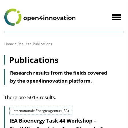
to
Content
Navig
öffne
Home
Results
Publications
Publications
Research results from the fields covered
by the open4innovation platform.
There are 5013 results.
Internationale Energieagentur (IEA)
IEA Bioenergy Task 44 Workshop –