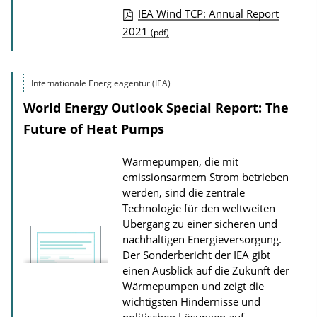
IEA Wind TCP: Annual Report
P
2021
(pdf)
u
b
Internationale Energieagentur (IEA)
l
World Energy Outlook Special Report: The
i
Future of Heat Pumps
c
a
Wärmepumpen, die mit
t
emissionsarmem Strom betrieben
i
werden, sind die zentrale
o
Technologie für den weltweiten
Übergang zu einer sicheren und
n
nachhaltigen Energieversorgung.
D
Der Sonderbericht der IEA gibt
o
einen Ausblick auf die Zukunft der
Wärmepumpen und zeigt die
w
wichtigsten Hindernisse und
n