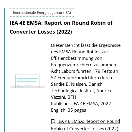
l
Internationale Energieagentur (IEA)
i
IEA 4E EMSA: Report on Round Robin of
c
Converter Losses (2022)
a
t
Dieser Bericht fasst die Ergebnisse
i
des EMSA Round Robins zur
o
Effizienzbestimmung von
Frequenzumrichtern zusammen.
n
Acht Labors führten 179 Tests an
D
57 Frequenzumrichtern durch.
o
Sandie B. Nielsen, Danish
w
Technological Institut, Andrea
Vezzini, BFH
n
Publisher: IEA 4E EMSA, 2022
l
English, 35 pages
o
IEA 4E EMSA: Report on Round
a
P
Robin of Converter Losses (2022)
d