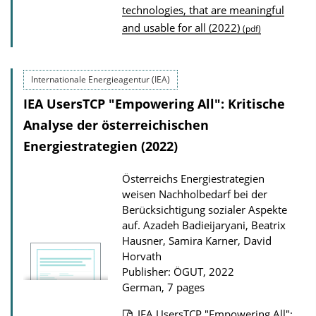
technologies, that are meaningful
i
and usable for all (2022)
(pdf)
c
a
t
Internationale Energieagentur (IEA)
i
IEA UsersTCP "Empowering All": Kritische
o
Analyse der österreichischen
n
Energiestrategien (2022)
D
o
Österreichs Energiestrategien
weisen Nachholbedarf bei der
w
Berücksichtigung sozialer Aspekte
n
auf.
Azadeh Badieijaryani, Beatrix
l
Hausner, Samira Karner, David
o
Horvath
Publisher: ÖGUT, 2022
a
German, 7 pages
d
s
IEA UsersTCP "Empowering All":