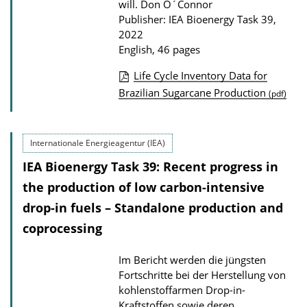
will.
Don O´Connor
o
Publisher: IEA Bioenergy Task 39,
a
2022
English, 46 pages
d
s
Life Cycle Inventory Data for
P
Brazilian Sugarcane Production
(pdf)
u
b
Internationale Energieagentur (IEA)
l
IEA Bioenergy Task 39: Recent progress in
i
the production of low carbon-intensive
c
a
drop-in fuels – Standalone production and
t
coprocessing
i
Im Bericht werden die jüngsten
o
Fortschritte bei der Herstellung von
n
kohlenstoffarmen Drop-in-
D
Kraftstoffen sowie deren