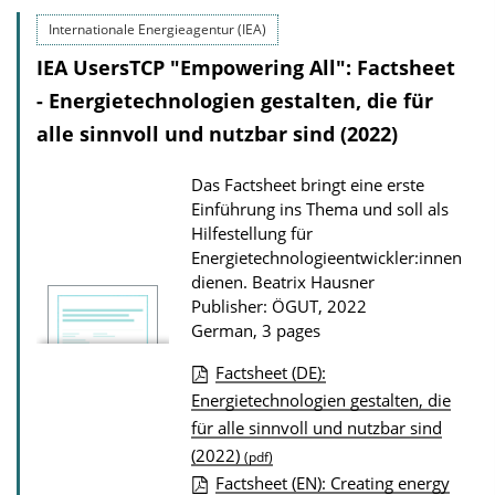
a
Internationale Energieagentur (IEA)
d
IEA UsersTCP "Empowering All": Factsheet
s
- Energietechnologien gestalten, die für
alle sinnvoll und nutzbar sind (2022)
Das Factsheet bringt eine erste
Einführung ins Thema und soll als
Hilfestellung für
Energietechnologieentwickler:innen
dienen.
Beatrix Hausner
Publisher: ÖGUT, 2022
German, 3 pages
Factsheet (DE):
P
Energietechnologien gestalten, die
für alle sinnvoll und nutzbar sind
u
(2022)
(pdf)
b
Factsheet (EN): Creating energy
l