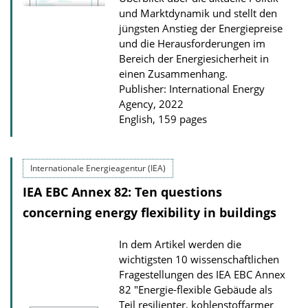
o
und Marktdynamik und stellt den
jüngsten Anstieg der Energiepreise
w
und die Herausforderungen im
n
Bereich der Energiesicherheit in
l
einen Zusammenhang.
o
Publisher: International Energy
Agency, 2022
a
English, 159 pages
d
s
Internationale Energieagentur (IEA)
IEA EBC Annex 82: Ten questions
concerning energy flexibility in buildings
In dem Artikel werden die
wichtigsten 10 wissenschaftlichen
Fragestellungen des IEA EBC Annex
82 "Energie-flexible Gebäude als
Teil resilienter, kohlenstoffarmer