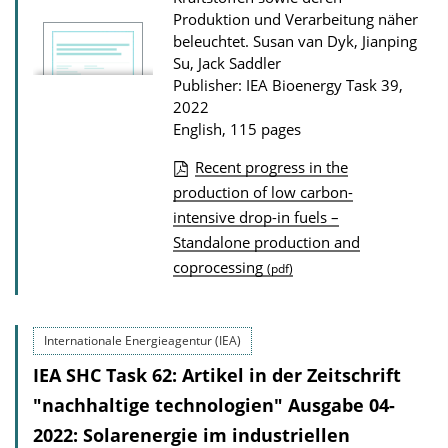
Produktion und Verarbeitung näher
o
beleuchtet.
Susan van Dyk, Jianping
w
Su, Jack Saddler
n
Publisher: IEA Bioenergy Task 39,
l
2022
English, 115 pages
o
a
Recent progress in the
d
P
production of low carbon-
s
intensive drop-in fuels –
u
Standalone production and
b
coprocessing
(pdf)
l
i
c
Internationale Energieagentur (IEA)
a
IEA SHC Task 62: Artikel in der Zeitschrift
t
"nachhaltige technologien" Ausgabe 04-
i
2022: Solarenergie im industriellen
o