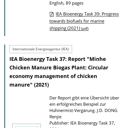
o
English, 89 pages
a
IEA Bioenergy Task 39: Progress
d
P
towards biofuels for marine
s
shipping (2021)
u
(pdf)
b
l
Internationale Energieagentur (IEA)
i
IEA Bioenergy Task 37: Report "Minhe
c
Chicken Manure Biogas Plant: Circular
a
economy management of chicken
t
manure" (2021)
i
o
Der Report gibt eine Übersicht über
n
ein erfolgreiches Beispiel zur
D
Hühnermist-Vergärung.
J.D. DONG
o
Renjie
Publisher: IEA Bioenergy Task 37,
w