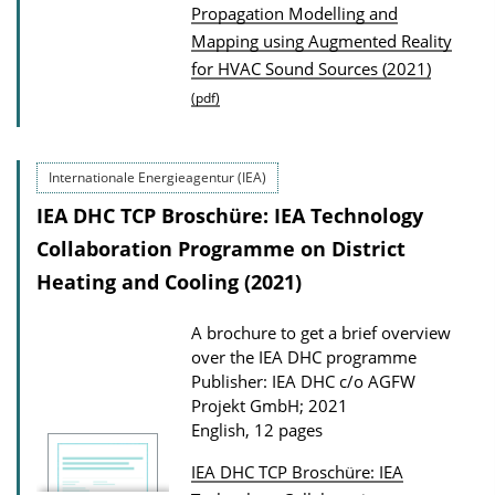
P
Propagation Modelling and
Mapping using Augmented Reality
u
for HVAC Sound Sources (2021)
b
(pdf)
l
i
c
Internationale Energieagentur (IEA)
a
IEA DHC TCP Broschüre: IEA Technology
t
Collaboration Programme on District
i
Heating and Cooling (2021)
o
n
A brochure to get a brief overview
D
over the IEA DHC programme
Publisher: IEA DHC c/o AGFW
o
Projekt GmbH; 2021
w
English, 12 pages
n
IEA DHC TCP Broschüre: IEA
l