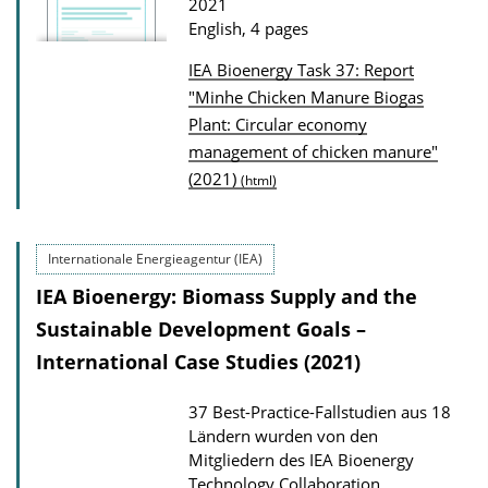
2021
n
English, 4 pages
l
IEA Bioenergy Task 37: Report
o
P
"Minhe Chicken Manure Biogas
a
Plant: Circular economy
u
d
management of chicken manure"
b
s
(2021)
(html)
l
i
c
Internationale Energieagentur (IEA)
a
IEA Bioenergy: Biomass Supply and the
t
Sustainable Development Goals –
i
International Case Studies (2021)
o
n
37 Best-Practice-Fallstudien aus 18
D
Ländern wurden von den
Mitgliedern des IEA Bioenergy
o
Technology Collaboration