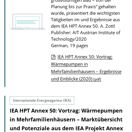
großvolumigen Bau – von der
Planung bis zur Praxis“ gehalten
wurde, präsentiert die wichtigsten
Tätigkeiten im und Ergebnisse aus
dem IEA HPT Annex 50.
A. Zottl
Publisher: AIT Austrian Institute of
Technology/2020
German, 19 pages
IEA HPT Annex 50: Vortrag:
P
Wärmepumpen in
Mehrfamilienhäusern – Ergebnisse
u
und Einblicke (2020)
(pdf)
b
l
i
Internationale Energieagentur (IEA)
c
IEA HPT Annex 50: Vortrag: Wärmepumpen
a
in Mehrfamilienhäusern – Marktübersicht
t
und Potenziale aus dem IEA Projekt Annex
i