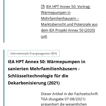
IEA HPT Annex 50: Vortrag:
P
Wärmepumpen in
Mehrfamilienhäusern –
u
Marktübersicht und Potenziale aus
b
dem IEA Projekt Annex 50 (2020)
l
(pdf)
i
c
a
Internationale Energieagentur (IEA)
t
IEA HPT Annex 50: Wärmepumpen in
i
sanierten Mehrfamilienhäusern -
o
Schlüsseltechnologie für die
n
Dekarbonisierung (2021)
D
o
Dieser Artikel in der Fachzeitschrift
w
TGA (Ausgabe 07-08/2021)
präsentiert die wesentlichen
n