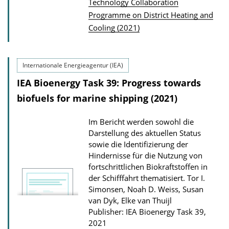
P
Technology Collaboration
o
Programme on District Heating and
u
a
Cooling (2021)
b
d
l
s
i
Internationale Energieagentur (IEA)
c
IEA Bioenergy Task 39: Progress towards
a
biofuels for marine shipping (2021)
t
i
Im Bericht werden sowohl die
o
Darstellung des aktuellen Status
n
sowie die Identifizierung der
Hindernisse für die Nutzung von
D
fortschrittlichen Biokraftstoffen in
o
der Schifffahrt thematisiert.
Tor I.
w
Simonsen, Noah D. Weiss, Susan
van Dyk, Elke van Thuijl
n
Publisher: IEA Bioenergy Task 39,
l
2021