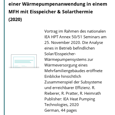
einer Wärmepumpenanwendung in einem
t
MFH mit Eisspeicher & Solarthermie
i
(2020)
o
n
Vortrag im Rahmen des nationalen
D
IEA HPT Annex 50/51 Seminars am
o
25. November 2020. Die Analyse
eines in Betrieb befindlichen
w
Solar/Eisspeicher-
n
Wärmepumpensystems zur
l
Wärmeversorgung eines
o
Mehrfamiliengebäudes eröffnete
Einblicke hinsichtlich
a
Zusammenspiel der Subsysteme
d
und erreichbarer Effizienz.
R.
s
Rieberer, R. Pratter, R. Heimrath
Publisher: IEA Heat Pumping
Technologies, 2020
German, 44 pages