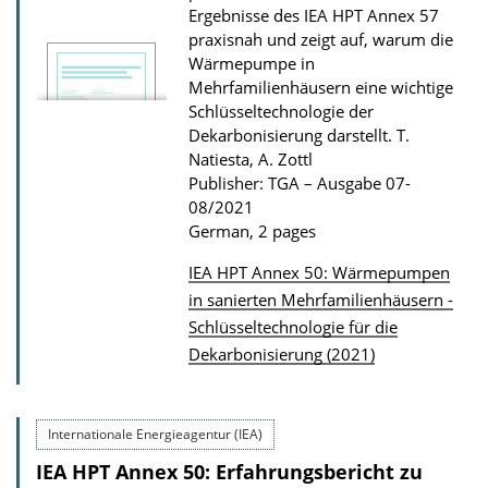
Ergebnisse des IEA HPT Annex 57
l
praxisnah und zeigt auf, warum die
o
Wärmepumpe in
a
Mehrfamilienhäusern eine wichtige
Schlüsseltechnologie der
d
Dekarbonisierung darstellt.
T.
s
Natiesta, A. Zottl
Publisher: TGA – Ausgabe 07-
08/2021
German, 2 pages
IEA HPT Annex 50: Wärmepumpen
P
in sanierten Mehrfamilienhäusern -
Schlüsseltechnologie für die
u
Dekarbonisierung (2021)
b
l
i
Internationale Energieagentur (IEA)
c
IEA HPT Annex 50: Erfahrungsbericht zu
a