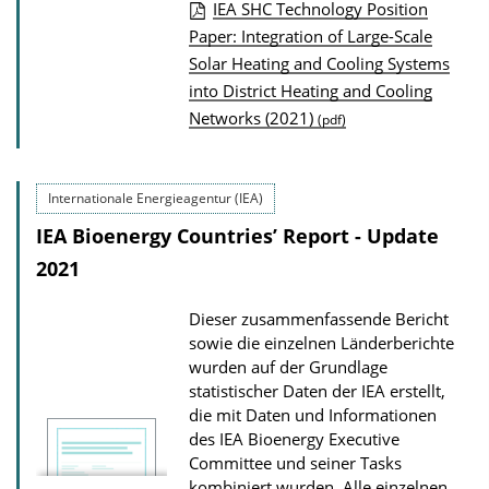
IEA SHC Technology Position
P
Paper: Integration of Large-Scale
Solar Heating and Cooling Systems
u
into District Heating and Cooling
b
Networks (2021)
(pdf)
l
i
c
Internationale Energieagentur (IEA)
a
IEA Bioenergy Countries’ Report - Update
t
2021
i
o
Dieser zusammenfassende Bericht
n
sowie die einzelnen Länderberichte
wurden auf der Grundlage
D
statistischer Daten der IEA erstellt,
o
die mit Daten und Informationen
w
des IEA Bioenergy Executive
n
Committee und seiner Tasks
kombiniert wurden. Alle einzelnen