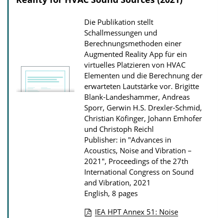
t
i
Die Publikation stellt
o
Schallmessungen und
n
Berechnungsmethoden einer
Augmented Reality App für ein
D
virtuelles Platzieren von HVAC
o
Elementen und die Berechnung der
w
erwarteten Lautstärke vor.
Brigitte
n
Blank-Landeshammer, Andreas
Sporr, Gerwin H.S. Drexler-Schmid,
l
Christian Köfinger, Johann Emhofer
o
und Christoph Reichl
a
Publisher: in "Advances in
d
Acoustics, Noise and Vibration –
2021", Proceedings of the 27th
s
International Congress on Sound
and Vibration, 2021
English, 8 pages
IEA HPT Annex 51: Noise