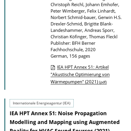
Christoph Reichl, Johann Emhofer,
Peter Wimberger, Felix Linhardt,
Norbert Schmid-bauer, Gerwin H.S.
Drexler-Schmid, Brigitte Blank-
Landeshammer, Andreas Sporr,
Christian Köfinger, Thomas Fleckl
Publisher: BFH Berner
Fachhochschule, 2020
German, 156 pages
IEA HPT Annex 51: Artikel
P
"Akustische Optimierung von
Wärmepumpen" (2021)
u
(pdf)
b
l
Internationale Energieagentur (IEA)
i
IEA HPT Annex 51: Noise Propagation
c
Modelling and Mapping using Augmented
a
Reality for HVAC Sound Sources (2021)