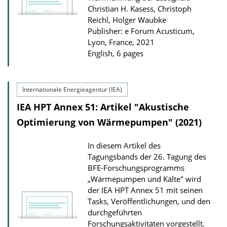
l
Christian H. Kasess, Christoph
Reichl, Holger Waubke
o
Publisher: e Forum Acusticum,
a
Lyon, France, 2021
d
English, 6 pages
s
Internationale Energieagentur (IEA)
IEA HPT Annex 51: Artikel "Akustische
Optimierung von Wärmepumpen" (2021)
In diesem Artikel des
Tagungsbands der 26. Tagung des
BFE-Forschungsprogramms
„Wärmepumpen und Kälte" wird
der IEA HPT Annex 51 mit seinen
Tasks, Veröffentlichungen, und den
durchgeführten
Forschungsaktivitäten vorgestellt.