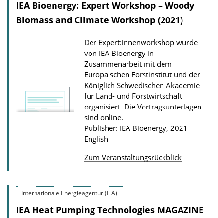
IEA Bioenergy: Expert Workshop – Woody
a
Biomass and Climate Workshop (2021)
t
i
Der Expert:innenworkshop wurde
o
von IEA Bioenergy in
n
Zusammenarbeit mit dem
Europäischen Forstinstitut und der
D
Königlich Schwedischen Akademie
o
für Land- und Forstwirtschaft
w
organisiert. Die Vortragsunterlagen
sind online.
n
Publisher: IEA Bioenergy, 2021
l
English
o
Zum Veranstaltungsrückblick
a
P
d
u
s
Internationale Energieagentur (IEA)
b
IEA Heat Pumping Technologies MAGAZINE
l