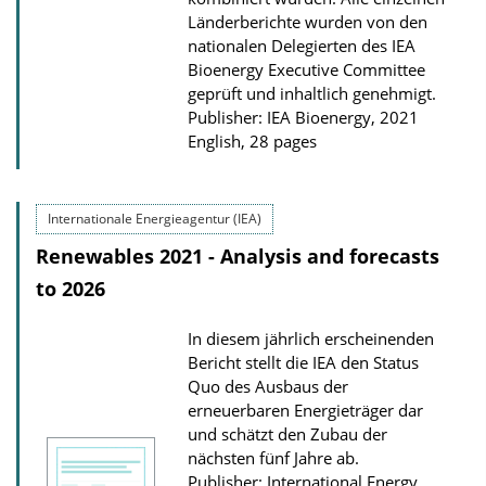
l
Länderberichte wurden von den
o
nationalen Delegierten des IEA
a
Bioenergy Executive Committee
geprüft und inhaltlich genehmigt.
d
Publisher: IEA Bioenergy, 2021
s
English, 28 pages
Internationale Energieagentur (IEA)
Renewables 2021 - Analysis and forecasts
to 2026
In diesem jährlich erscheinenden
Bericht stellt die IEA den Status
Quo des Ausbaus der
erneuerbaren Energieträger dar
und schätzt den Zubau der
nächsten fünf Jahre ab.
Publisher: International Energy