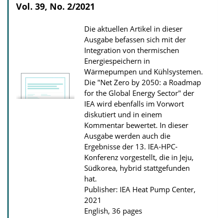
i
Vol. 39, No. 2/2021
c
Die aktuellen Artikel in dieser
a
Ausgabe befassen sich mit der
t
Integration von thermischen
i
Energiespeichern in
Wärmepumpen und Kühlsystemen.
o
Die "Net Zero by 2050: a Roadmap
n
for the Global Energy Sector" der
D
IEA wird ebenfalls im Vorwort
o
diskutiert und in einem
Kommentar bewertet. In dieser
w
Ausgabe werden auch die
n
Ergebnisse der 13. IEA-HPC-
l
Konferenz vorgestellt, die in Jeju,
Südkorea, hybrid stattgefunden
o
hat.
a
Publisher: IEA Heat Pump Center,
d
2021
s
English, 36 pages