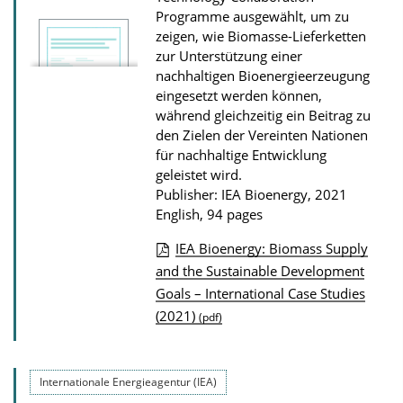
w
Programme ausgewählt, um zu
n
zeigen, wie Biomasse-Lieferketten
l
zur Unterstützung einer
nachhaltigen Bioenergieerzeugung
o
eingesetzt werden können,
a
während gleichzeitig ein Beitrag zu
d
den Zielen der Vereinten Nationen
s
für nachhaltige Entwicklung
geleistet wird.
Publisher: IEA Bioenergy, 2021
English, 94 pages
IEA Bioenergy: Biomass Supply
P
and the Sustainable Development
Goals – International Case Studies
u
(2021)
(pdf)
b
l
i
Internationale Energieagentur (IEA)
c