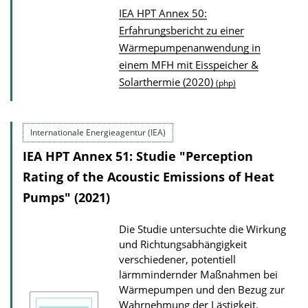
IEA HPT Annex 50:
P
Erfahrungsbericht zu einer
Wärmepumpenanwendung in
u
einem MFH mit Eisspeicher &
b
Solarthermie (2020)
(php)
l
i
c
Internationale Energieagentur (IEA)
a
IEA HPT Annex 51: Studie "Perception
t
Rating of the Acoustic Emissions of Heat
i
Pumps" (2021)
o
n
Die Studie untersuchte die Wirkung
D
und Richtungsabhängigkeit
verschiedener, potentiell
o
lärmmindernder Maßnahmen bei
w
Wärmepumpen und den Bezug zur
n
Wahrnehmung der Lästigkeit.