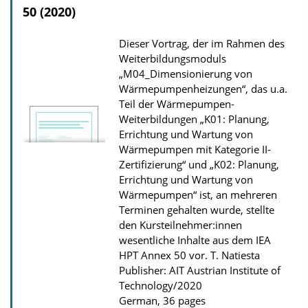
50 (2020)
o
n
Dieser Vortrag, der im Rahmen des
D
Weiterbildungsmoduls
o
„M04_Dimensionierung von
Wärmepumpenheizungen“, das u.a.
w
Teil der Wärmepumpen-
n
Weiterbildungen „K01: Planung,
l
Errichtung und Wartung von
o
Wärmepumpen mit Kategorie II-
Zertifizierung“ und „K02: Planung,
a
Errichtung und Wartung von
d
Wärmepumpen“ ist, an mehreren
s
Terminen gehalten wurde, stellte
den Kursteilnehmer:innen
wesentliche Inhalte aus dem IEA
HPT Annex 50 vor.
T. Natiesta
Publisher: AIT Austrian Institute of
Technology/2020
German, 36 pages