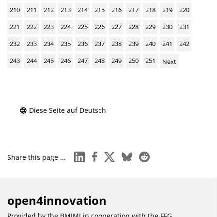
210
211
212
213
214
215
216
217
218
219
220
221
222
223
224
225
226
227
228
229
230
231
232
233
234
235
236
237
238
239
240
241
242
243
244
245
246
247
248
249
250
251
Next
Diese Seite auf Deutsch
linkedin
facebook
x
bluesky
reddit
Share this page ...
open4innovation
Provided by the BMIMI in cooperation with the
FFG