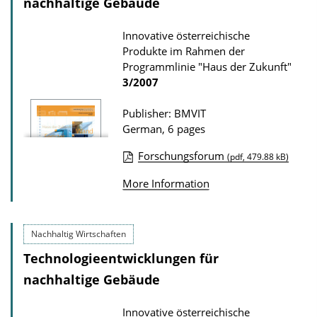
nachhaltige Gebäude
Innovative österreichische
Produkte im Rahmen der
Programmlinie "Haus der Zukunft"
3/2007
Publisher: BMVIT
German, 6 pages
Forschungsforum
(pdf, 479.88 kB)
P
More Information
u
b
l
Nachhaltig Wirtschaften
i
Technologieentwicklungen für
c
nachhaltige Gebäude
a
t
Innovative österreichische