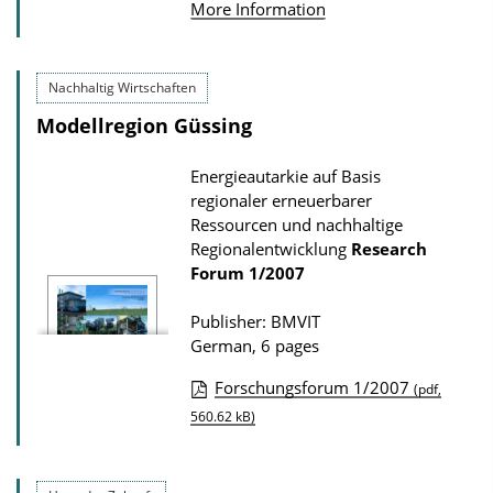
More Information
o
b
w
l
n
i
Nachhaltig Wirtschaften
l
c
Modellregion Güssing
o
a
a
Energieautarkie auf Basis
t
regionaler erneuerbarer
d
i
Ressourcen und nachhaltige
s
o
Regionalentwicklung
Research
n
Forum
1/2007
D
Publisher: BMVIT
o
German, 6 pages
w
Forschungsforum 1/2007
(pdf,
n
P
560.62 kB)
l
u
o
b
a