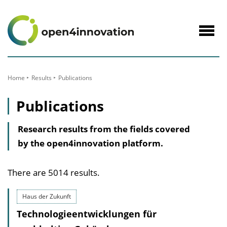
to
Content
Navig
öffne
Home
Results
Publications
Publications
Research results from the fields covered
by the open4innovation platform.
There are 5014 results.
Haus der Zukunft
Technologieentwicklungen für