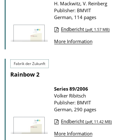
H. Mackwitz, V. Reinberg
n
Publisher: BMVIT
D
German, 114 pages
o
Endbericht
(pdf, 1.57 MB)
w
P
More Information
n
u
l
b
o
l
Fabrik der Zukunft
a
i
Rainbow 2
d
c
s
a
Series
89/2006
Volker Ribitsch
t
Publisher: BMVIT
i
German, 290 pages
o
Endbericht
(pdf, 11.42 MB)
n
P
D
More Information
u