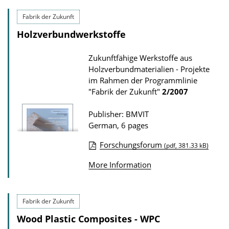
b
Fabrik der Zukunft
l
Holzverbundwerkstoffe
i
c
Zukunftfähige Werkstoffe aus
a
Holzverbundmaterialien - Projekte
t
im Rahmen der Programmlinie
"Fabrik der Zukunft"
2/2007
i
o
Publisher: BMVIT
n
German, 6 pages
D
Forschungsforum
(pdf, 381.33 kB)
o
P
w
More Information
u
n
b
l
l
Fabrik der Zukunft
o
i
Wood Plastic Composites - WPC
a
c