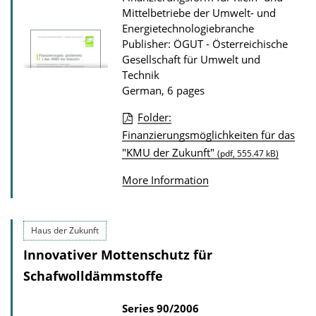
o
s
Mittelbetriebe der Umwelt- und
n
Energietechnologiebranche
D
Publisher: ÖGUT - Österreichische
Gesellschaft für Umwelt und
o
Technik
w
German, 6 pages
n
Folder:
l
P
Finanzierungsmöglichkeiten für das
o
"KMU der Zukunft"
u
(pdf, 555.47 kB)
a
b
More Information
d
l
s
i
Haus der Zukunft
c
a
Innovativer Mottenschutz für
t
Schafwolldämmstoffe
i
Series
90/2006
o