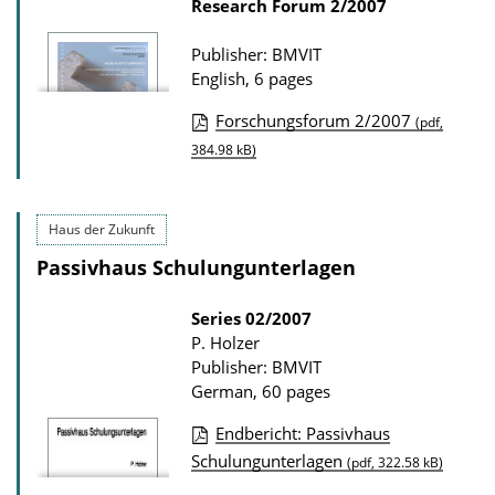
Research Forum
2/2007
o
Publisher: BMVIT
n
English, 6 pages
D
o
Forschungsforum 2/2007
(pdf,
P
w
384.98 kB)
u
n
b
l
Haus der Zukunft
l
o
Passivhaus Schulungunterlagen
i
a
c
d
Series
02/2007
a
s
P. Holzer
t
Publisher: BMVIT
German, 60 pages
i
o
Endbericht: Passivhaus
n
P
Schulungunterlagen
(pdf, 322.58 kB)
D
u