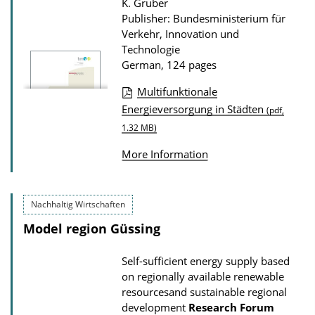
K. Gruber
i
s
Publisher: Bundesministerium für
o
Verkehr, Innovation und
n
Technologie
D
German, 124 pages
o
Multifunktionale
w
P
Energieversorgung in Städten
(pdf,
n
u
1.32 MB)
l
b
More Information
o
l
a
i
d
Nachhaltig Wirtschaften
c
s
a
Model region Güssing
t
Self-sufficient energy supply based
i
on regionally available renewable
o
resourcesand sustainable regional
n
development
Research Forum