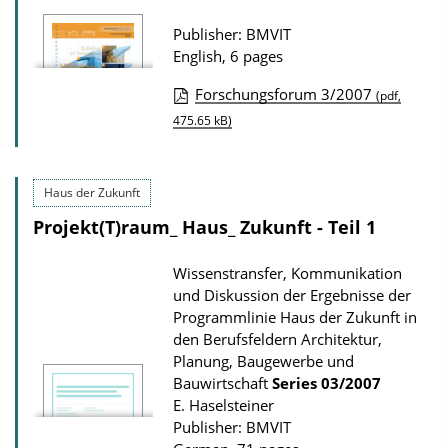
n
Publisher: BMVIT
D
English, 6 pages
o
Forschungsforum 3/2007
(pdf,
w
P
475.65 kB)
n
u
l
b
o
Haus der Zukunft
l
a
Projekt(T)raum_ Haus_ Zukunft - Teil 1
i
d
c
s
Wissenstransfer, Kommunikation
a
und Diskussion der Ergebnisse der
t
Programmlinie Haus der Zukunft in
den Berufsfeldern Architektur,
i
Planung, Baugewerbe und
o
Bauwirtschaft
Series
03/2007
n
E. Haselsteiner
D
Publisher: BMVIT