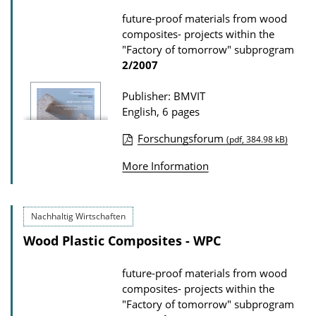
d
a
future-proof materials from wood
s
composites- projects within the
t
"Factory of tomorrow" subprogram
i
2/2007
o
Publisher: BMVIT
n
English, 6 pages
D
o
Forschungsforum
(pdf, 384.98 kB)
P
w
More Information
u
n
b
l
l
o
Nachhaltig Wirtschaften
i
a
Wood Plastic Composites - WPC
c
d
a
future-proof materials from wood
s
composites- projects within the
t
"Factory of tomorrow" subprogram
i