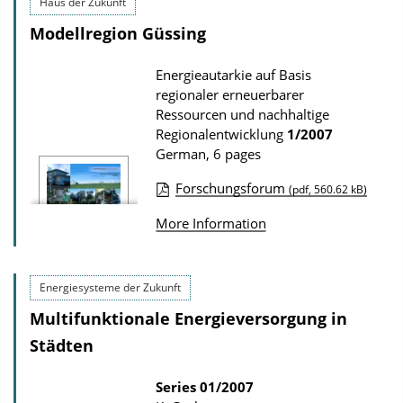
Haus der Zukunft
l
d
Modellregion Güssing
i
s
c
Energieautarkie auf Basis
a
regionaler erneuerbarer
t
Ressourcen und nachhaltige
Regionalentwicklung
1/2007
i
German, 6 pages
o
n
Forschungsforum
(pdf, 560.62 kB)
P
D
More Information
u
o
b
w
l
n
Energiesysteme der Zukunft
i
l
Multifunktionale Energieversorgung in
c
o
Städten
a
a
t
Series
01/2007
d