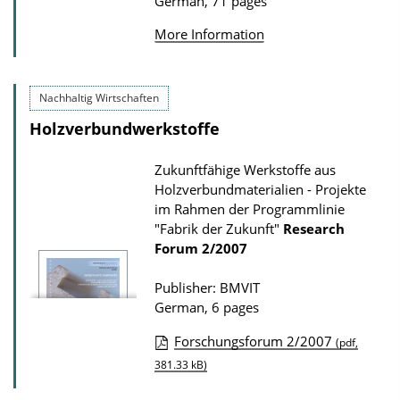
German, 71 pages
o
w
More Information
n
l
Nachhaltig Wirtschaften
o
Holzverbundwerkstoffe
a
d
Zukunftfähige Werkstoffe aus
s
Holzverbundmaterialien - Projekte
im Rahmen der Programmlinie
"Fabrik der Zukunft"
Research
Forum
2/2007
Publisher: BMVIT
German, 6 pages
Forschungsforum 2/2007
(pdf,
P
381.33 kB)
u