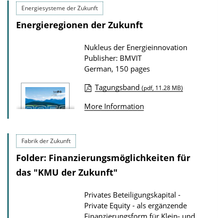
l
Energiesysteme der Zukunft
o
i
Energieregionen der Zukunft
w
c
n
a
Nukleus der Energieinnovation
l
Publisher: BMVIT
t
o
German, 150 pages
i
a
Tagungsband
o
(pdf, 11.28 MB)
d
P
n
More Information
s
u
D
b
o
l
Fabrik der Zukunft
w
i
n
Folder: Finanzierungsmöglichkeiten für
c
l
das "KMU der Zukunft"
a
o
t
Privates Beteiligungskapital -
a
Private Equity - als ergänzende
i
d
Finanzierungsform für Klein- und