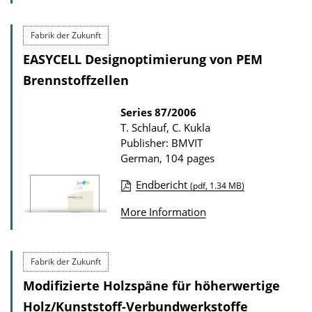
o
b
w
l
Fabrik der Zukunft
n
i
EASYCELL Designoptimierung von PEM
l
c
Brennstoffzellen
o
a
a
t
Series
87/2006
d
T. Schlauf, C. Kukla
i
s
Publisher: BMVIT
o
German, 104 pages
n
Endbericht
(pdf, 1.34 MB)
D
P
o
More Information
u
w
b
n
l
Fabrik der Zukunft
l
i
Modifizierte Holzspäne für höherwertige
o
c
Holz/Kunststoff-Verbundwerkstoffe
a