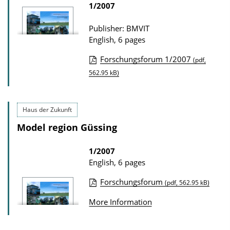
1/2007
D
o
Publisher: BMVIT
w
English, 6 pages
n
Forschungsforum 1/2007
(pdf,
l
P
562.95 kB)
o
u
a
b
d
Haus der Zukunft
l
s
Model region Güssing
i
c
1/2007
a
English, 6 pages
t
Forschungsforum
(pdf, 562.95 kB)
i
P
o
More Information
u
n
b
D