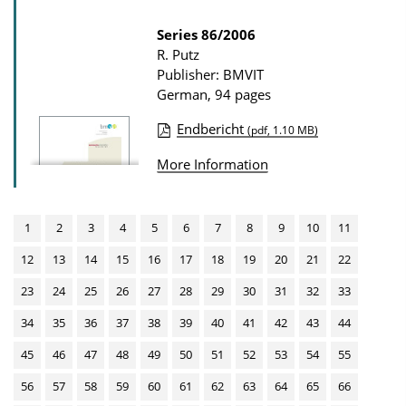
a
d
t
Series
86/2006
s
R. Putz
i
Publisher: BMVIT
o
German, 94 pages
n
Endbericht
(pdf, 1.10 MB)
D
P
o
More Information
u
w
b
n
l
1
2
3
4
5
6
7
8
9
10
11
l
i
12
13
14
15
16
17
18
19
20
21
22
o
c
a
23
24
25
26
27
28
29
30
31
32
33
a
d
34
35
36
37
38
39
40
41
42
43
44
t
s
i
45
46
47
48
49
50
51
52
53
54
55
o
56
57
58
59
60
61
62
63
64
65
66
n