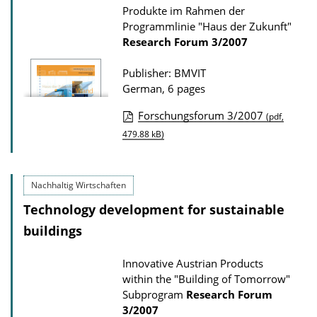
Produkte im Rahmen der
i
Programmlinie "Haus der Zukunft"
o
Research Forum
3/2007
n
D
Publisher: BMVIT
German, 6 pages
o
w
Forschungsforum 3/2007
(pdf,
P
n
479.88 kB)
u
l
b
o
Nachhaltig Wirtschaften
l
a
Technology development for sustainable
i
d
buildings
c
s
a
Innovative Austrian Products
t
within the "Building of Tomorrow"
i
Subprogram
Research Forum
o
3/2007