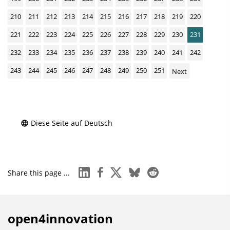
210
211
212
213
214
215
216
217
218
219
220
221
222
223
224
225
226
227
228
229
230
231
232
233
234
235
236
237
238
239
240
241
242
243
244
245
246
247
248
249
250
251
Next
Diese Seite auf Deutsch
linkedin
facebook
x
bluesky
reddit
Share this page ...
open4innovation