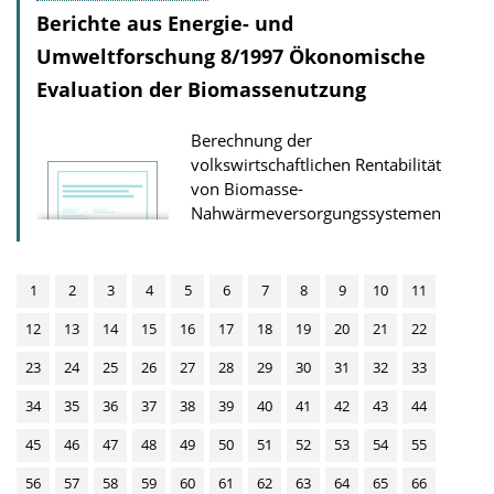
Berichte aus Energie- und
Umweltforschung 8/1997 Ökonomische
Evaluation der Biomassenutzung
Berechnung der
volkswirtschaftlichen Rentabilität
von Biomasse-
Nahwärmeversorgungssystemen
1
2
3
4
5
6
7
8
9
10
11
12
13
14
15
16
17
18
19
20
21
22
23
24
25
26
27
28
29
30
31
32
33
34
35
36
37
38
39
40
41
42
43
44
45
46
47
48
49
50
51
52
53
54
55
56
57
58
59
60
61
62
63
64
65
66