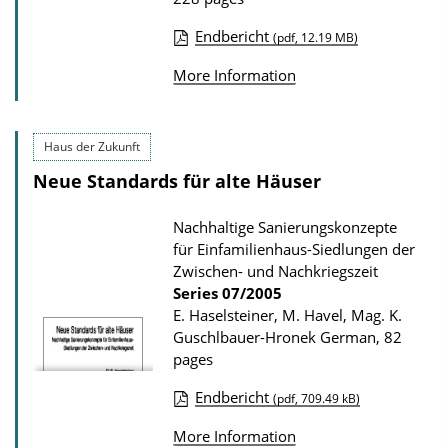
n
Endbericht
(pdf, 12.19 MB)
l
P
More Information
o
u
a
b
d
l
Haus der Zukunft
s
i
Neue Standards für alte Häuser
c
a
Nachhaltige Sanierungskonzepte
für Einfamilienhaus-Siedlungen der
t
Zwischen- und Nachkriegszeit
i
Series
07/2005
o
E. Haselsteiner, M. Havel, Mag. K.
Guschlbauer-Hronek
German, 82
n
pages
D
o
Endbericht
(pdf, 709.49 kB)
P
w
More Information