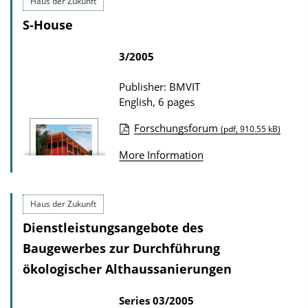
Haus der Zukunft
a
l
S-House
d
i
s
c
3/2005
a
t
Publisher: BMVIT
English, 6 pages
i
o
Forschungsforum
(pdf, 910.55 kB)
n
P
More Information
D
u
o
b
w
l
Haus der Zukunft
n
i
Dienstleistungsangebote des
l
c
Baugewerbes zur Durchführung
o
a
ökologischer Althaussanierungen
a
t
d
i
Series
03/2005