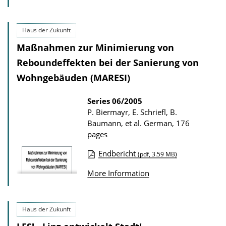
u
n
b
l
l
o
Haus der Zukunft
i
a
Maßnahmen zur Minimierung von
c
d
Reboundeffekten bei der Sanierung von
a
s
Wohngebäuden (MARESI)
t
i
Series
06/2005
P. Biermayr, E. Schriefl, B.
o
Baumann, et al.
German, 176
n
pages
D
Endbericht
(pdf, 3.59 MB)
o
P
w
More Information
u
n
b
l
l
Haus der Zukunft
o
i