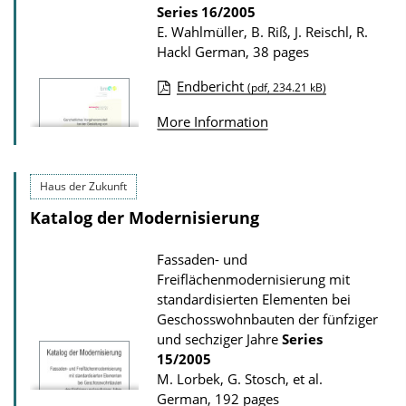
D
Series
16/2005
o
E. Wahlmüller, B. Riß, J. Reischl, R.
Hackl
German, 38 pages
w
n
Endbericht
(pdf, 234.21 kB)
l
P
More Information
o
u
a
b
d
l
Haus der Zukunft
s
i
Katalog der Modernisierung
c
a
Fassaden- und
Freiflächenmodernisierung mit
t
standardisierten Elementen bei
i
Geschosswohnbauten der fünfziger
o
und sechziger Jahre
Series
15/2005
n
M. Lorbek, G. Stosch, et al.
D
German, 192 pages