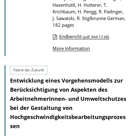
n
Hasenhüttl, H. Hutterer, T.
l
Krichbaum, H. Pengg, R. Padinger,
o
J. Sawatzki, R. Stiglbrunne
German,
182 pages
a
d
Endbericht
(pdf, 844.13 kB)
P
s
More Information
u
b
l
Fabrik der Zukunft
i
Entwicklung eines Vorgehensmodells zur
c
Berücksichtigung von Aspekten des
a
ArbeitnehmerInnen- und Umweltschutzes
t
bei der Gestaltung von
i
Hochgeschwindigkeitsbearbeitungsprozes
o
sen
n