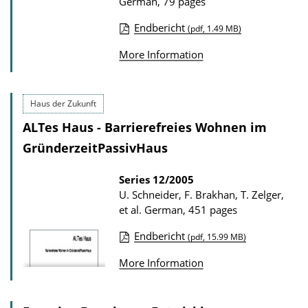
German, 79 pages
l
o
Endbericht
(pdf, 1.49 MB)
P
a
More Information
u
d
b
s
l
Haus der Zukunft
i
ALTes Haus - Barrierefreies Wohnen im
c
GründerzeitPassivHaus
a
t
Series
12/2005
U. Schneider, F. Brakhan, T. Zelger,
i
et al.
German, 451 pages
o
n
Endbericht
(pdf, 15.99 MB)
P
D
More Information
u
o
b
w