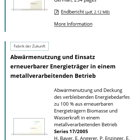
n
D
Endbericht
(pdf, 2.12 MB)
o
P
More Information
w
u
n
b
l
l
Fabrik der Zukunft
o
i
Abwärmenutzung und Einsatz
a
c
erneuerbarer Energieträger in einem
d
a
metallverarbeitenden Betrieb
s
t
i
Abwärmenutzung und Deckung
des verbleibenden Energiebedarfes
o
zu 100 % aus erneuerbaren
n
Energieträgern Biomasse und
D
Wasserkraft in einem
o
metallverarbeitenden Betrieb
Series
17/2005
w
H. Bayer, E. Angerer, P. Enzinger, E.