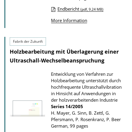
o
Endbericht
(pdf, 9.24 MB)
w
P
n
More Information
u
l
b
o
l
Fabrik der Zukunft
a
i
Holzbearbeitung mit Überlagerung einer
d
c
s
Ultraschall-Wechselbeanspruchung
a
t
Entwicklung von Verfahren zur
Holzbearbeitung unterstützt durch
i
hochfrequente Ultraschallvibration
o
in Hinsicht auf Anwendungen in
n
der holzverarbeitenden Industrie
D
Series
14/2005
H. Mayer, G. Sinn, B. Zettl, G.
o
Pfersmann, P. Rosenkranz, P. Beer
w
German, 99 pages
n