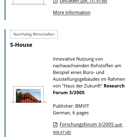
P
Leitfaden
(pdf, 731.95 kB)
D
u
o
More Information
b
w
l
n
i
Nachhaltig Wirtschaften
l
c
S-House
o
a
a
Innovative Nutzung von
t
d
nachwachsenden Rohstoffen am
i
s
Beispiel eines Büro- und
o
Ausstellungsgebäudes im Rahmen
n
von "Haus der Zukunft"
Research
Forum
3/2005
D
o
Publisher: BMVIT
w
German, 6 pages
n
Forschungsforum 3/2005
(pdf,
l
P
908.47 kB)