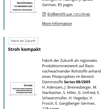
D
German, 85 pages
o
Endbericht
(pdf, 1,012.09 kB)
w
P
More Information
n
u
l
b
o
l
Fabrik der Zukunft
a
i
Stroh kompakt
d
c
s
a
Fabrik der Zukunft als regionales
Produktionsnetzwerk auf Basis
t
nachwachsender Rohstoffe anhand
i
eines Pilotprojektes im Bereich
o
Dämmstoffe
Series
08/2005
H. Adensam, J. Breinesberger, M.
n
Staribacher, S. Hiller, G. Unfried, E.
D
Schwarzmüller, H. Hegedys, V.
o
Frosch, E. Ganglberger
German,
w
228 pages