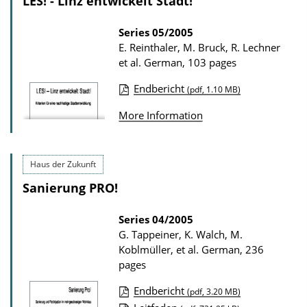
LES! - Linz entwickelt Stadt!
a
c
d
a
Series
05/2005
s
E. Reinthaler, M. Bruck, R. Lechner
t
et al.
German, 103 pages
i
Endbericht
o
(pdf, 1.10 MB)
P
n
More Information
u
D
b
o
l
Haus der Zukunft
w
i
n
Sanierung PRO!
c
l
a
Series
04/2005
o
G. Tappeiner, K. Walch, M.
t
a
Koblmüller, et al.
German, 236
i
d
pages
o
s
Endbericht
(pdf, 3.20 MB)
n