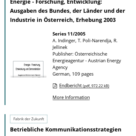
l
Energie - Forschung, Entwicklung:
n
i
Ausgaben des Bundes, der Länder und der
l
c
o
Industrie in Österreich, Erhebung 2003
a
a
Series
11/2005
t
d
A. Indinger, T. Poli-Narendja, R.
i
s
Jellinek
o
Publisher: Österreichische
n
Energieagentur - Austrian Energy
Agency
D
German, 109 pages
o
Endbericht
w
(pdf, 972.22 kB)
P
n
More Information
u
l
b
o
l
Fabrik der Zukunft
a
i
d
Betriebliche Kommunikationsstrategien
c