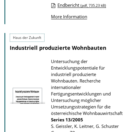
Endbericht
(pdf, 735.23 kB)
l
P
o
More Information
u
a
b
d
l
Haus der Zukunft
s
i
Industriell produzierte Wohnbauten
c
a
Untersuchung der
Entwicklungspotentiale für
t
industriell produzierte
i
Wohnbauten. Recherche
o
internationaler
Fertigungsentwicklungen und
n
Untersuchung möglicher
D
Umsetzungsstrategien für die
o
österreichische Wohnbauwirtschaft
w
Series
13/2005
S. Geissler, K. Leitner, G. Schuster
n