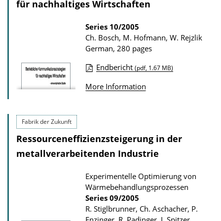
s
für nachhaltiges Wirtschaften
a
t
Series
10/2005
Ch. Bosch, M. Hofmann, W. Rejzlik
i
German, 280 pages
o
n
Endbericht
(pdf, 1.67 MB)
P
D
More Information
u
o
b
w
l
n
Fabrik der Zukunft
i
l
Ressourceneffizienzsteigerung in der
c
o
metallverarbeitenden Industrie
a
a
t
Experimentelle Optimierung von
d
Wärmebehandlungsprozessen
i
s
Series
09/2005
o
R. Stiglbrunner, Ch. Aschacher, P.
n
Enzinger, R. Padinger, J. Spitzer