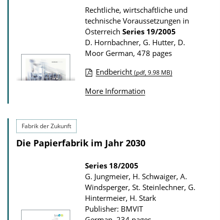
Rechtliche, wirtschaftliche und
technische Voraussetzungen in
Österreich
Series
19/2005
D. Hornbachner, G. Hutter, D.
Moor
German, 478 pages
Endbericht
(pdf, 9.98 MB)
P
More Information
u
b
l
Fabrik der Zukunft
i
Die Papierfabrik im Jahr 2030
c
a
Series
18/2005
G. Jungmeier, H. Schwaiger, A.
t
Windsperger, St. Steinlechner, G.
i
Hintermeier, H. Stark
o
Publisher: BMVIT
German, 234 pages