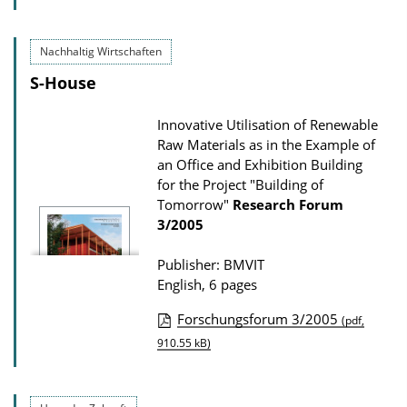
o
u
a
b
d
Nachhaltig Wirtschaften
l
s
S-House
i
c
Innovative Utilisation of Renewable
a
Raw Materials as in the Example of
t
an Office and Exhibition Building
for the Project "Building of
i
Tomorrow"
Research Forum
o
3/2005
n
D
Publisher: BMVIT
English, 6 pages
o
w
Forschungsforum 3/2005
(pdf,
n
P
910.55 kB)
l
u
o
b