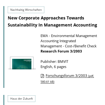
d
b
s
Nachhaltig Wirtschaften
l
New Corporate Approaches Towards
i
Sustainability In Management Accounting
c
a
EMA - Environmental Management
t
Accounting Integrated
i
Management - Cost-/Benefit Check
o
Research Forum
3/2003
n
Publisher: BMVIT
D
English, 6 pages
o
Forschungsforum 3/2003
(pdf,
w
P
580.61 kB)
n
u
l
b
o
Haus der Zukunft
l
a