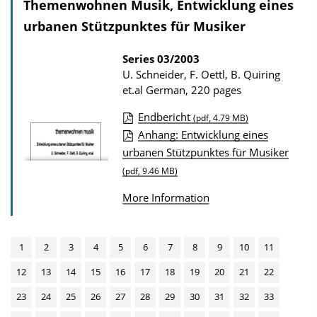
Themenwohnen Musik, Entwicklung eines
i
d
urbanen Stützpunktes für Musiker
c
s
a
Series
03/2003
t
U. Schneider, F. Oettl, B. Quiring
i
et.al
German, 220 pages
o
Endbericht
(pdf, 4.79 MB)
n
P
Anhang: Entwicklung eines
D
urbanen Stützpunktes für Musiker
u
o
(pdf, 9.46 MB)
b
w
l
More Information
n
i
l
c
o
1
2
3
4
5
6
7
8
9
10
11
a
a
t
12
13
14
15
16
17
18
19
20
21
22
d
i
23
24
25
26
27
28
29
30
31
32
33
s
o