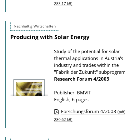
P
283.17 kB)
l
u
o
b
a
Nachhaltig Wirtschaften
l
d
Producing with Solar Energy
i
s
c
Study of the potential for solar
a
thermal applications in Austria's
t
industry and trades within the
"Fabrik der Zukunft" subprogram
i
Research Forum
4/2003
o
n
Publisher: BMVIT
D
English, 6 pages
o
Forschungsforum 4/2003
(pdf,
w
P
280.62 kB)
n
u
l
b