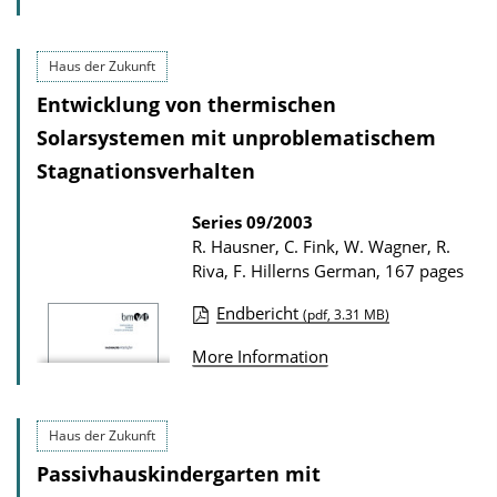
u
n
b
l
l
o
Haus der Zukunft
i
a
Entwicklung von thermischen
c
d
Solarsystemen mit unproblematischem
a
s
Stagnationsverhalten
t
i
Series
09/2003
R. Hausner, C. Fink, W. Wagner, R.
o
Riva, F. Hillerns
German, 167 pages
n
D
Endbericht
(pdf, 3.31 MB)
P
o
More Information
u
w
b
n
l
l
Haus der Zukunft
i
o
Passivhauskindergarten mit
c