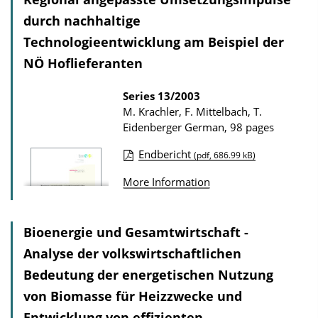
i
durch nachhaltige
c
Technologieentwicklung am Beispiel der
a
NÖ Hoflieferanten
t
Series
13/2003
i
M. Krachler, F. Mittelbach, T.
o
Eidenberger
German, 98 pages
n
Endbericht
D
(pdf, 686.99 kB)
P
o
More Information
u
w
b
n
l
Bioenergie und Gesamtwirtschaft -
l
i
Analyse der volkswirtschaftlichen
o
c
Bedeutung der energetischen Nutzung
a
a
von Biomasse für Heizzwecke und
d
t
s
Entwicklung von effizienten