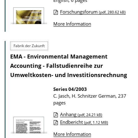
English, 6 pages
s
o
Forschungsforum
(pdf, 280.62 kB)
n
P
D
More Information
u
o
b
w
l
Fabrik der Zukunft
n
i
EMA - Environmental Management
l
c
Accounting - Fallstudienreihe zur
o
a
Umweltkosten- und Investitionsrechnung
a
t
d
i
Series
04/2003
s
C. Jasch, H. Schnitzer
German, 237
o
pages
n
D
Anhang
(pdf, 24.21 kB)
P
Endbericht
o
(pdf, 1.12 MB)
u
w
More Information