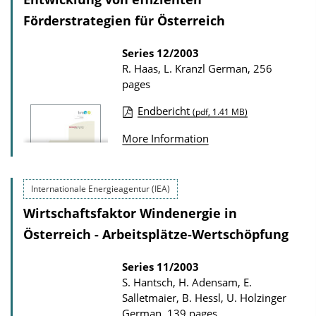
i
Förderstrategien für Österreich
o
n
Series
12/2003
R. Haas, L. Kranzl
German, 256
D
pages
o
w
Endbericht
(pdf, 1.41 MB)
P
n
More Information
u
l
b
o
l
a
Internationale Energieagentur (IEA)
i
d
Wirtschaftsfaktor Windenergie in
c
s
Österreich - Arbeitsplätze-Wertschöpfung
a
t
Series
11/2003
S. Hantsch, H. Adensam, E.
i
Salletmaier, B. Hessl, U. Holzinger
o
German, 139 pages