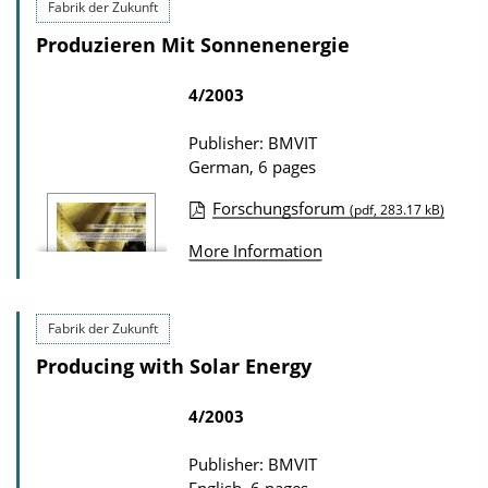
o
Fabrik der Zukunft
l
a
Produzieren Mit Sonnenenergie
i
d
c
4/2003
s
a
t
Publisher: BMVIT
German, 6 pages
i
o
Forschungsforum
(pdf, 283.17 kB)
n
P
More Information
D
u
o
b
w
l
Fabrik der Zukunft
n
i
Producing with Solar Energy
l
c
o
a
4/2003
a
t
Publisher: BMVIT
d
i