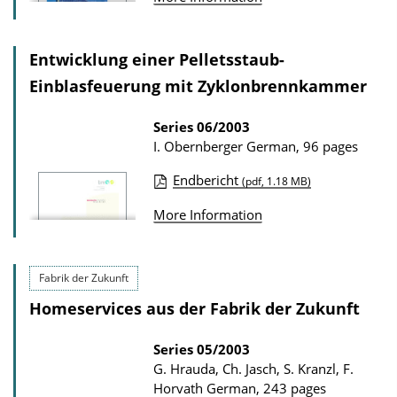
u
D
b
o
l
Entwicklung einer Pelletsstaub-
w
i
Einblasfeuerung mit Zyklonbrennkammer
n
c
l
Series
06/2003
a
o
I. Obernberger
German, 96 pages
t
a
Endbericht
i
(pdf, 1.18 MB)
d
P
o
More Information
s
u
n
b
D
l
Fabrik der Zukunft
o
i
w
Homeservices aus der Fabrik der Zukunft
c
n
a
Series
05/2003
l
G. Hrauda, Ch. Jasch, S. Kranzl, F.
t
o
Horvath
German, 243 pages