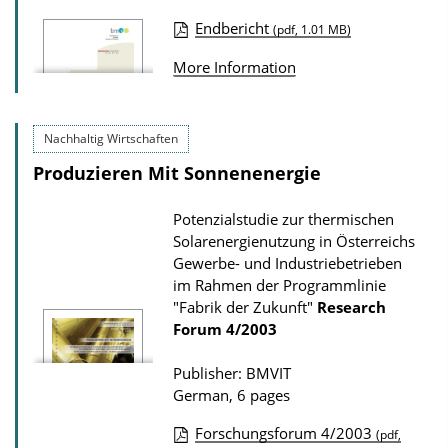
i
a
Endbericht
o
(pdf, 1.01 MB)
d
P
n
s
More Information
u
D
b
o
l
Nachhaltig Wirtschaften
w
i
n
Produzieren Mit Sonnenenergie
c
l
a
Potenzialstudie zur thermischen
o
Solarenergienutzung in Österreichs
t
a
Gewerbe- und Industriebetrieben
i
d
im Rahmen der Programmlinie
o
"Fabrik der Zukunft"
Research
s
Forum
4/2003
n
D
Publisher: BMVIT
o
German, 6 pages
w
Forschungsforum 4/2003
(pdf,
n