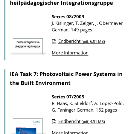
a
heilpädagogischer Integrationsgruppe
a
d
t
Series
08/2003
s
J. Kislinger, T. Zelger, J. Obermayer
i
German, 149 pages
o
n
Endbericht
(pdf, 6.01 MB)
P
D
More Information
u
o
b
w
l
IEA Task 7: Photovoltaic Power Systems in
n
i
the Built Environment
l
c
o
Series
07/2003
a
a
R. Haas, K. Stieldorf, A. López-Polo,
t
d
G. Faninger
German, 162 pages
i
s
Endbericht
(pdf, 4.51 MB)
o
P
n
More Information