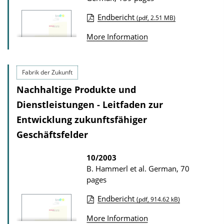
n
Endbericht
(pdf, 2.51 MB)
D
P
o
More Information
u
w
b
n
l
Fabrik der Zukunft
l
i
Nachhaltige Produkte und
o
c
Dienstleistungen - Leitfaden zur
a
a
d
Entwicklung zukunftsfähiger
t
s
Geschäftsfelder
i
o
10/2003
n
B. Hammerl et al.
German, 70
pages
D
o
Endbericht
(pdf, 914.62 kB)
P
w
More Information