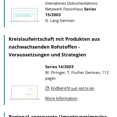
o
Interaktives Dokumentations-
Netzwerk Passivhaus
Series
n
15/2003
D
G. Lang
German
o
w
Kreislaufwirtschaft mit Produkten aus
n
nachwachsenden Rohstoffen -
l
o
Voraussetzungen und Strategien
a
Series
14/2003
d
M. Piringer, T. Fischer
German, 112
s
pages
Endbericht
(pdf, 468.56 kB)
P
More Information
u
b
l
Regional angepasste Umsetzungsimpulse