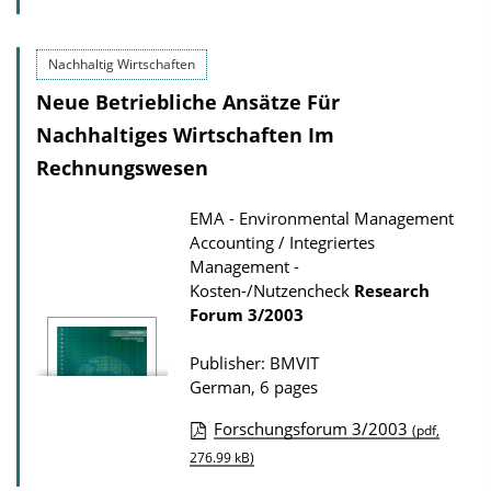
b
n
l
l
i
Nachhaltig Wirtschaften
o
c
a
Neue Betriebliche Ansätze Für
a
d
Nachhaltiges Wirtschaften Im
t
s
Rechnungswesen
i
o
EMA - Environmental Management
Accounting / Integriertes
n
Management -
D
Kosten-/Nutzencheck
Research
o
Forum
3/2003
w
Publisher: BMVIT
n
German, 6 pages
l
Forschungsforum 3/2003
o
(pdf,
P
276.99 kB)
a
u