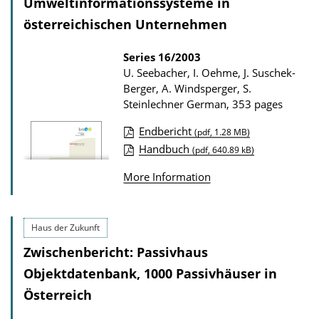
Umweltinformationssysteme in
österreichischen Unternehmen
Series
16/2003
U. Seebacher, I. Oehme, J. Suschek-
Berger, A. Windsperger, S.
Steinlechner
German, 353 pages
Endbericht
(pdf, 1.28 MB)
P
Handbuch
(pdf, 640.89 kB)
u
More Information
b
l
i
Haus der Zukunft
c
Zwischenbericht: Passivhaus
a
Objektdatenbank, 1000 Passivhäuser in
t
Österreich
i