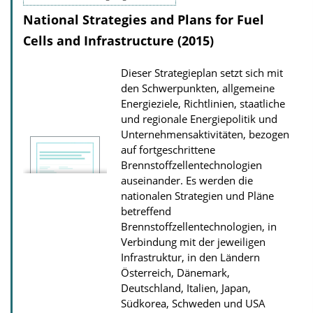
i
National Strategies and Plans for Fuel
c
Cells and Infrastructure (2015)
a
t
Dieser Strategieplan setzt sich mit
i
den Schwerpunkten, allgemeine
o
Energieziele, Richtlinien, staatliche
und regionale Energiepolitik und
n
Unternehmensaktivitäten, bezogen
D
auf fortgeschrittene
o
Brennstoffzellentechnologien
w
auseinander. Es werden die
nationalen Strategien und Pläne
n
betreffend
l
Brennstoffzellentechnologien, in
o
Verbindung mit der jeweiligen
Infrastruktur, in den Ländern
a
Österreich, Dänemark,
d
Deutschland, Italien, Japan,
s
Südkorea, Schweden und USA