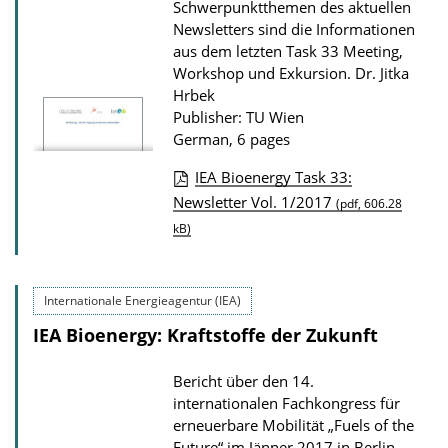
Schwerpunktthemen des aktuellen
o
Newsletters sind die Informationen
n
aus dem letzten Task 33 Meeting,
Workshop und Exkursion.
Dr. Jitka
D
Hrbek
o
Publisher: TU Wien
w
German, 6 pages
n
IEA Bioenergy Task 33:
l
P
Newsletter Vol. 1/2017
(pdf, 606.28
o
u
kB)
a
b
d
l
s
Internationale Energieagentur (IEA)
i
IEA Bioenergy: Kraftstoffe der Zukunft
c
a
Bericht über den 14.
t
internationalen Fachkongress für
i
erneuerbare Mobilität „Fuels of the
Future“ im Jänner 2017 in Berlin.