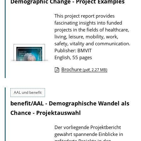
Demographic Change - Project Examples
This project report provides
fascinating insights into funded
projects in the fields of healthcare,
living, leisure, mobility, work,
safety, vitality and communication.
Publisher: BMVIT
English, 55 pages
Brochure
(pdf, 2.27 MB)
P
u
AAL und benefit
b
benefit/AAL - Demographische Wandel als
l
i
Chance - Projektauswahl
c
Der vorliegende Projektbericht
a
gewährt spannende Einblicke in
t