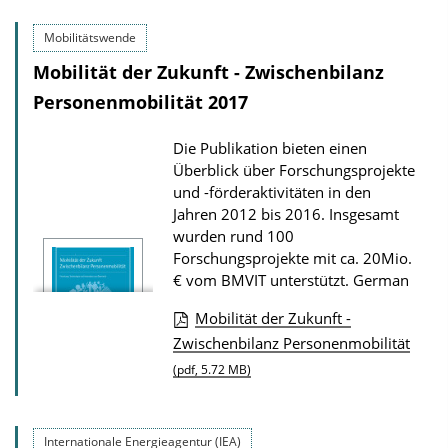
n
Mobilitätswende
l
Mobilität der Zukunft - Zwischenbilanz
o
Personenmobilität 2017
a
d
Die Publikation bieten einen
s
Überblick über Forschungsprojekte
und -förderaktivitäten in den
Jahren 2012 bis 2016. Insgesamt
wurden rund 100
Forschungsprojekte mit ca. 20Mio.
€ vom BMVIT unterstützt.
German
Mobilität der Zukunft -
P
Zwischenbilanz Personenmobilität
u
(pdf, 5.72 MB)
b
l
Internationale Energieagentur (IEA)