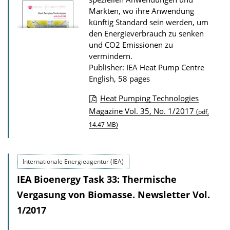
o
Märkten, wo ihre Anwendung
n
künftig Standard sein werden, um
D
den Energieverbrauch zu senken
o
und CO2 Emissionen zu
vermindern.
w
Publisher: IEA Heat Pump Centre
n
English, 58 pages
l
Heat Pumping Technologies
o
P
Magazine Vol. 35, No. 1/2017
(pdf,
a
u
14.47 MB)
d
b
s
l
Internationale Energieagentur (IEA)
i
IEA Bioenergy Task 33: Thermische
c
Vergasung von Biomasse. Newsletter Vol.
a
1/2017
t
i