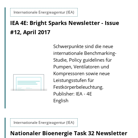
l
b
o
Internationale Energieagentur (IEA)
l
a
IEA 4E: Bright Sparks Newsletter - Issue
i
d
#12, April 2017
c
s
a
Schwerpunkte sind die neue
t
internationale Benchmarking-
i
Studie, Policy guidelines für
o
Pumpen, Ventilatoren und
Kompressoren sowie neue
n
Leistungsstufen für
D
Festkörperbeleuchtung.
o
Publisher: IEA - 4E
English
w
n
l
Internationale Energieagentur (IEA)
o
Nationaler Bioenergie Task 32 Newsletter
a