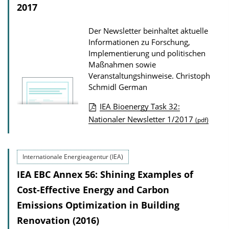
2017
d
s
Der Newsletter beinhaltet aktuelle
Informationen zu Forschung,
Implementierung und politischen
Maßnahmen sowie
Veranstaltungshinweise.
Christoph
Schmidl
German
IEA Bioenergy Task 32:
P
Nationaler Newsletter 1/2017
(pdf)
u
b
Internationale Energieagentur (IEA)
l
IEA EBC Annex 56: Shining Examples of
i
Cost-Effective Energy and Carbon
c
a
Emissions Optimization in Building
t
Renovation (2016)