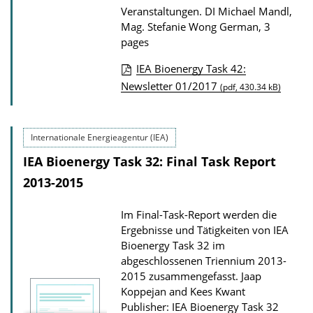
Veranstaltungen.
DI Michael Mandl,
n
Mag. Stefanie Wong
German, 3
l
pages
o
IEA Bioenergy Task 42:
a
P
Newsletter 01/2017
(pdf, 430.34 kB)
d
u
s
b
Internationale Energieagentur (IEA)
l
IEA Bioenergy Task 32: Final Task Report
i
2013-2015
c
a
Im Final-Task-Report werden die
t
Ergebnisse und Tätigkeiten von IEA
i
Bioenergy Task 32 im
o
abgeschlossenen Triennium 2013-
2015 zusammengefasst.
Jaap
n
Koppejan and Kees Kwant
D
Publisher: IEA Bioenergy Task 32