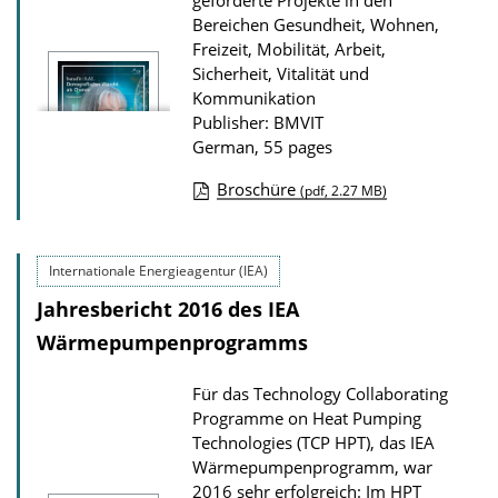
geförderte Projekte in den
i
Bereichen Gesundheit, Wohnen,
Freizeit, Mobilität, Arbeit,
o
Sicherheit, Vitalität und
n
Kommunikation
D
Publisher: BMVIT
o
German, 55 pages
w
Broschüre
(pdf, 2.27 MB)
n
P
l
u
o
Internationale Energieagentur (IEA)
b
a
Jahresbericht 2016 des IEA
l
d
i
Wärmepumpen­programms
s
c
Für das Technology Collaborating
a
Programme on Heat Pumping
t
Technologies (TCP HPT), das IEA
i
Wärmepumpenprogramm, war
2016 sehr erfolgreich: Im HPT
o