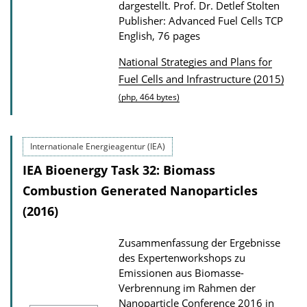
dargestellt.
Prof. Dr. Detlef Stolten
Publisher: Advanced Fuel Cells TCP
English, 76 pages
National Strategies and Plans for
P
Fuel Cells and Infrastructure (2015)
u
(php, 464 bytes)
b
l
Internationale Energieagentur (IEA)
i
IEA Bioenergy Task 32: Biomass
c
Combustion Generated Nanoparticles
a
(2016)
t
i
Zusammenfassung der Ergebnisse
o
des Expertenworkshops zu
n
Emissionen aus Biomasse-
Verbrennung im Rahmen der
D
Nanoparticle Conference 2016 in