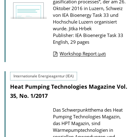
gasification processes“, der am 26.
Oktober 2016 in Luzern, Schweiz
von IEA Bioenergy Task 33 und
Hochschule Luzern organisiert
wurde.
Jitka Hrbek
Publisher: IEA Bioenergie Task 33
English, 29 pages
Workshop Report
(pdf)
P
u
Internationale Energieagentur (IEA)
b
Heat Pumping Technologies Magazine Vol.
l
i
35, No. 1/2017
c
Das Schwerpunktthema des Heat
a
Pumping Technologies Magazin,
t
das HPT Magazin, sind
i
Wärmepumptechnologien in
speziellen Anwendungen und