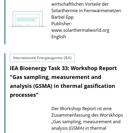
o
wirtschaftlichen Vorteile der
Solarthermie in Fernwärmenetzen
n
Bärbel Epp
D
Publisher:
o
www.solarthermalworld.org
English
w
n
l
Internationale Energieagentur (IEA)
o
IEA Bioenergy Task 33: Workshop Report
a
"Gas sampling, measurement and
d
analysis (GSMA) in thermal gasification
s
processes"
Der Workshop Report ist eine
Zusammenfassung des Worskhops
„Gas sampling, measurement and
analysis (GSMA) in thermal