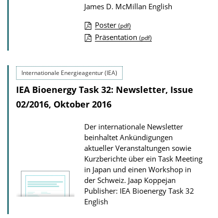
James D. McMillan
English
n
l
Poster
(pdf)
o
P
Präsentation
(pdf)
a
u
d
b
Internationale Energieagentur (IEA)
s
l
IEA Bioenergy Task 32: Newsletter, Issue
i
02/2016, Oktober 2016
c
a
Der internationale Newsletter
t
beinhaltet Ankündigungen
i
aktueller Veranstaltungen sowie
o
Kurzberichte über ein Task Meeting
in Japan und einen Workshop in
n
der Schweiz.
Jaap Koppejan
D
Publisher: IEA Bioenergy Task 32
o
English
w