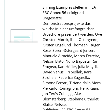
i
Shining Examples stellen im IEA
o
EBC Annex 56 erfolgreich
n
umgesetzte
D
Demonstrationsprojekte dar,
welche in einer umfangreichen
o
Broschüre präsentiert werden.
Ove
w
Christen Mørck, Iben Østergaard,
n
Kirsten Engelund Thomsen, Jørgen
l
Rose, Søren Østergaard Jensen,
Manuela Almeida, Marco Ferreira,
o
Nelson Brito, Nuno Baptista, Rui
a
Fragoso, Karl Höfler, Julia Maydl,
d
David Venus, Jiří Sedlák, Karel
s
Struhala, Federica Zagarella,
Simone Ferrari, Tiziano dalla Mora,
Piercarlo Romagnoni, Henk Kaan,
Jon Terés Zubiaga, Åke
Blomsterberg, Stéphane Citherlet,
Blaise Périsset
Publisher: IEA EBC Annex 56