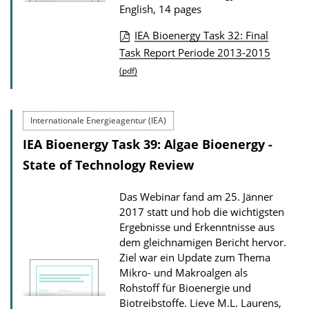
o
English, 14 pages
w
IEA Bioenergy Task 32: Final
n
P
Task Report Periode 2013-2015
l
u
(pdf)
o
b
a
l
Internationale Energieagentur (IEA)
d
i
s
IEA Bioenergy Task 39: Algae Bioenergy -
c
State of Technology Review
a
t
Das Webinar fand am 25. Jänner
i
2017 statt und hob die wichtigsten
o
Ergebnisse und Erkenntnisse aus
dem gleichnamigen Bericht hervor.
n
Ziel war ein Update zum Thema
D
Mikro- und Makroalgen als
o
Rohstoff für Bioenergie und
w
Biotreibstoffe.
Lieve M.L. Laurens,