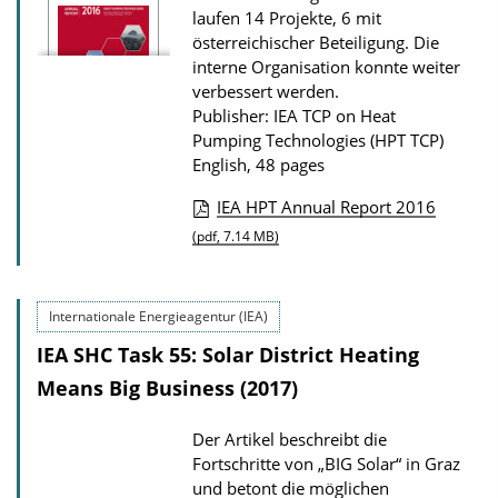
laufen 14 Projekte, 6 mit
n
österreichischer Beteiligung. Die
D
interne Organisation konnte weiter
o
verbessert werden.
Publisher: IEA TCP on Heat
w
Pumping Technologies (HPT TCP)
n
English, 48 pages
l
IEA HPT Annual Report 2016
o
P
(pdf, 7.14 MB)
a
u
d
b
s
Internationale Energieagentur (IEA)
l
IEA SHC Task 55: Solar District Heating
i
Means Big Business (2017)
c
a
Der Artikel beschreibt die
t
Fortschritte von „BIG Solar“ in Graz
i
und betont die möglichen