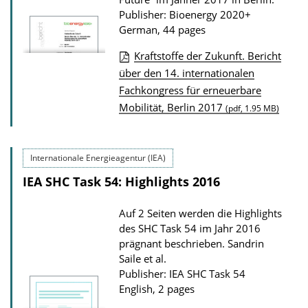
o
Publisher: Bioenergy 2020+
n
German, 44 pages
D
Kraftstoffe der Zukunft. Bericht
o
P
über den 14. internationalen
w
Fachkongress für erneuerbare
u
n
Mobilität, Berlin 2017
(pdf, 1.95 MB)
b
l
l
o
i
a
Internationale Energieagentur (IEA)
c
d
IEA SHC Task 54: Highlights 2016
a
s
t
Auf 2 Seiten werden die Highlights
i
des SHC Task 54 im Jahr 2016
prägnant beschrieben.
Sandrin
o
Saile et al.
n
Publisher: IEA SHC Task 54
D
English, 2 pages
o