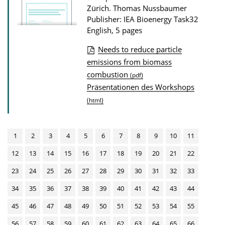
o
Zürich.
Thomas Nussbaumer
w
Publisher: IEA Bioenergy Task32
n
English, 5 pages
l
Needs to reduce particle
o
P
emissions from biomass
a
combustion
u
(pdf)
d
Präsentationen des Workshops
b
s
(html)
l
i
c
1
2
3
4
5
6
7
8
9
10
11
a
12
13
14
15
16
17
18
19
20
21
22
t
23
24
25
26
27
28
29
30
31
32
33
i
o
34
35
36
37
38
39
40
41
42
43
44
n
45
46
47
48
49
50
51
52
53
54
55
D
56
57
58
59
60
61
62
63
64
65
66