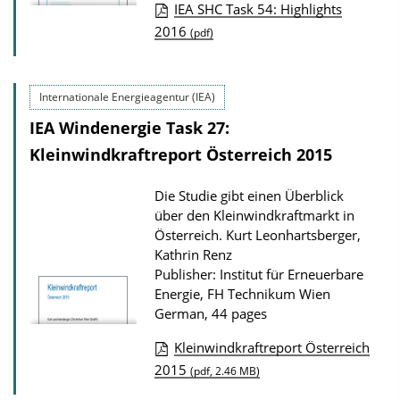
IEA SHC Task 54: Highlights
w
P
2016
(pdf)
n
u
l
b
o
Internationale Energieagentur (IEA)
l
a
IEA Windenergie Task 27:
i
d
Kleinwindkraftreport Österreich 2015
c
s
a
Die Studie gibt einen Überblick
t
über den Kleinwindkraftmarkt in
i
Österreich.
Kurt Leonhartsberger,
o
Kathrin Renz
Publisher: Institut für Erneuerbare
n
Energie, FH Technikum Wien
D
German, 44 pages
o
Kleinwindkraftreport Österreich
w
P
2015
(pdf, 2.46 MB)
n
u