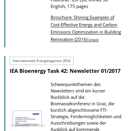
English, 175 pages
Broschüre: Shining Examples of
P
Cost-Effective Energy and Carbon
Emissions Optimization in Building
u
Renovation (2016)
(aspx)
b
l
i
Internationale Energieagentur (IEA)
c
IEA Bioenergy Task 42: Newsletter 01/2017
a
t
Schwerpunktthemen des
i
Newsletters sind ein kurzer
Rückblick auf die
o
Biomassekonferenz in Graz, die
n
kürzlich abgeschlossene FTI-
D
Strategie, Fördermöglichkeiten und
o
Ausschreibungen sowie der
Ausblick auf kommende
w