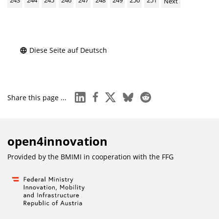
243
244
245
246
247
248
249
250
251
Next
Diese Seite auf Deutsch
linkedin
facebook
x
bluesky
reddit
Share this page ...
open4innovation
Provided by the BMIMI in cooperation with the
FFG