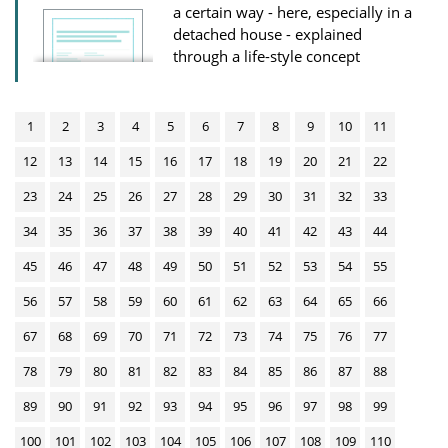
a certain way - here, especially in a
detached house - explained
through a life-style concept
1
2
3
4
5
6
7
8
9
10
11
12
13
14
15
16
17
18
19
20
21
22
23
24
25
26
27
28
29
30
31
32
33
34
35
36
37
38
39
40
41
42
43
44
45
46
47
48
49
50
51
52
53
54
55
56
57
58
59
60
61
62
63
64
65
66
67
68
69
70
71
72
73
74
75
76
77
78
79
80
81
82
83
84
85
86
87
88
89
90
91
92
93
94
95
96
97
98
99
100
101
102
103
104
105
106
107
108
109
110