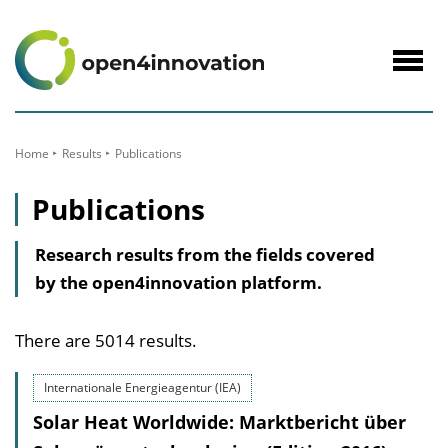
to
Content
Navig
öffne
Home
Results
Publications
Publications
Research results from the fields covered
by the open4innovation platform.
There are 5014 results.
Internationale Energieagentur (IEA)
Solar Heat Worldwide: Marktbericht über