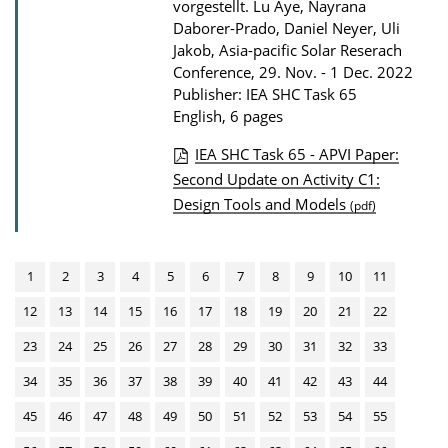
vorgestellt.
Lu Aye, Nayrana
o
Daborer-Prado, Daniel Neyer, Uli
a
Jakob, Asia-pacific Solar Reserach
d
Conference, 29. Nov. - 1 Dec. 2022
s
Publisher: IEA SHC Task 65
English, 6 pages
IEA SHC Task 65 - APVI Paper:
P
Second Update on Activity C1:
Design Tools and Models
u
(pdf)
b
l
1
2
3
4
5
6
7
8
9
10
11
i
12
13
14
15
16
17
18
19
20
21
22
c
a
23
24
25
26
27
28
29
30
31
32
33
t
34
35
36
37
38
39
40
41
42
43
44
i
45
46
47
48
49
50
51
52
53
54
55
o