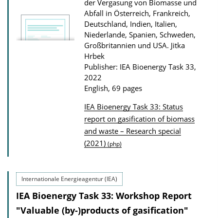
n
der Vergasung von Biomasse und
Abfall in Österreich, Frankreich,
D
Deutschland, Indien, Italien,
o
Niederlande, Spanien, Schweden,
w
Großbritannien und USA.
Jitka
n
Hrbek
Publisher: IEA Bioenergy Task 33,
l
2022
o
English, 69 pages
a
IEA Bioenergy Task 33: Status
d
P
report on gasification of biomass
s
and waste – Research special
u
(2021)
(php)
b
l
i
Internationale Energieagentur (IEA)
c
IEA Bioenergy Task 33: Workshop Report
a
"Valuable (by-)products of gasification"
t