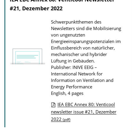
#21, Dezember 2022
Schwerpunktthemen des
Newsletters sind die Mobilisierung
von ungenutzten
Energieeinsparungs­potenzialen im
Einflussbereich von natürlicher,
mechanischer und hybrider
Lüftung in Gebäuden.
Publisher: INIVE EEIG –
International Network for
Information on Ventilation and
Energy Performance
English, 4 pages
IEA EBC Annex 80: Venticool
P
newsletter issue #21, Dezember
2022
u
(pdf)
b