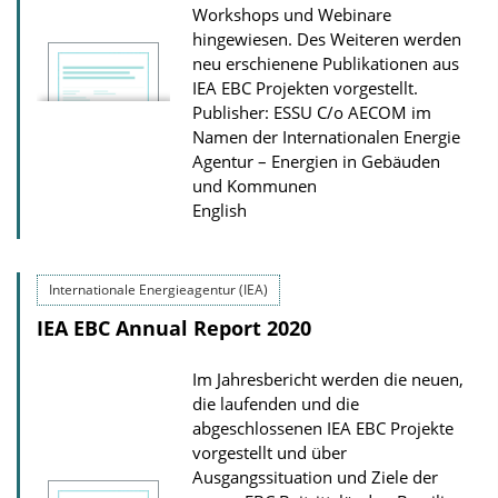
D
Workshops und Webinare
o
hingewiesen. Des Weiteren werden
w
neu erschienene Publikationen aus
IEA EBC Projekten vorgestellt.
n
Publisher: ESSU C/o AECOM im
l
Namen der Internationalen Energie
o
Agentur – Energien in Gebäuden
a
und Kommunen
English
d
s
Internationale Energieagentur (IEA)
IEA EBC Annual Report 2020
Im Jahresbericht werden die neuen,
die laufenden und die
abgeschlossenen IEA EBC Projekte
vorgestellt und über
Ausgangssituation und Ziele der