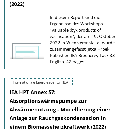
(2022)
i
o
In diesem Report sind die
n
Ergebnisse des Workshops
D
"Valuable (by-)products of
gasification", der am 19. Oktober
o
2022 in Wien veranstaltet wurde
w
zusammengefasst.
Jitka Hrbek
n
Publisher: IEA Bioenergy Task 33
l
English, 42 pages
o
a
Internationale Energieagentur (IEA)
d
IEA HPT Annex 57:
s
Absorptionswärmepumpe zur
Abwärmenutzung - Modellierung einer
Anlage zur Rauchgaskondensation in
einem Biomasseheiz­kraftwerk (2022)