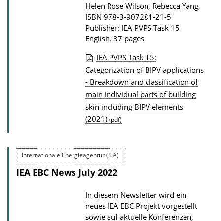
Helen Rose Wilson, Rebecca Yang,
ISBN 978-3-907281-21-5
Publisher: IEA PVPS Task 15
English, 37 pages
IEA PVPS Task 15:
P
Categorization of BIPV applications
- Breakdown and classification of
u
main individual parts of building
b
skin including BIPV elements
l
(2021)
(pdf)
i
c
a
Internationale Energieagentur (IEA)
t
IEA EBC News July 2022
i
o
In diesem Newsletter wird ein
neues IEA EBC Projekt vorgestellt
n
sowie auf aktuelle Konferenzen,