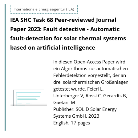
l
Internationale Energieagentur (IEA)
i
IEA SHC Task 68 Peer-reviewed Journal
c
Paper 2023: Fault detective - Automatic
a
fault-detection for solar thermal systems
t
based on artificial intelligence
i
o
In diesen Open-Access Paper wird
n
ein Algorithmus zur automatischen
D
Fehlerdetektion vorgestellt, der an
o
drei solarthermischen Großanlagen
getestet wurde.
Feierl L,
w
Unterberger V, Rossi C, Gerardts B,
n
Gaetani M
l
Publisher: SOLID Solar Energy
Systems GmbH, 2023
o
English, 17 pages
a
d