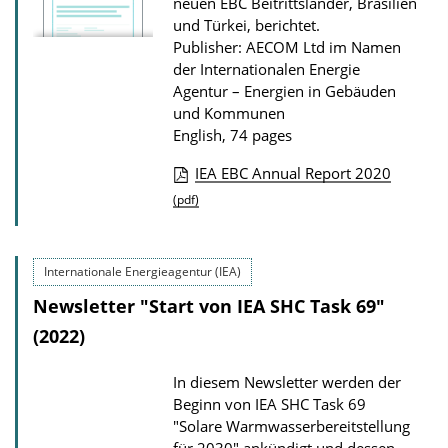
neuen EBC Beitrittsländer, Brasilien
und Türkei, berichtet.
Publisher: AECOM Ltd im Namen
der Internationalen Energie
Agentur – Energien in Gebäuden
und Kommunen
English, 74 pages
IEA EBC Annual Report 2020
P
(pdf)
u
b
Internationale Energieagentur (IEA)
l
Newsletter "Start von IEA SHC Task 69"
i
(2022)
c
a
In diesem Newsletter werden der
t
Beginn von IEA SHC Task 69
i
"Solare Warmwasserbereitstellung