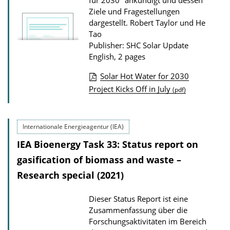
o
für 2030" ankündigt und dessen
Ziele und Fragestellungen
n
dargestellt.
Robert Taylor und He
D
Tao
o
Publisher: SHC Solar Update
English, 2 pages
w
n
Solar Hot Water for 2030
l
P
Project Kicks Off in July
(pdf)
o
u
a
b
Internationale Energieagentur (IEA)
d
l
IEA Bioenergy Task 33: Status report on
s
i
gasification of biomass and waste –
c
a
Research special (2021)
t
Dieser Status Report ist eine
i
Zusammenfassung über die
o
Forschungsaktivitäten im Bereich