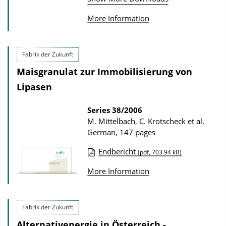
b
w
l
n
More Information
i
l
c
o
Fabrik der Zukunft
a
a
Maisgranulat zur Immobilisierung von
t
d
i
Lipasen
s
o
Series
38/2006
n
M. Mittelbach, C. Krotscheck et al.
D
German, 147 pages
o
Endbericht
(pdf, 703.94 kB)
w
P
n
More Information
u
l
b
o
l
Fabrik der Zukunft
a
i
Alternativenergie in Österreich -