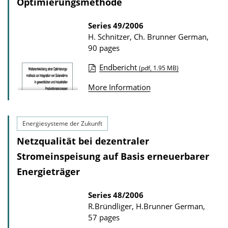
Optimierungsmethode
Series
49/2006
H. Schnitzer, Ch. Brunner
German,
90 pages
Endbericht
(pdf, 1.95 MB)
P
More Information
u
b
l
Energiesysteme der Zukunft
i
Netzqualität bei dezentraler
c
Stromeinspeisung auf Basis erneuerbarer
a
Energieträger
t
i
Series
48/2006
R.Bründliger, H.Brunner
German,
o
57 pages
n