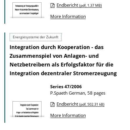
D
Endbericht
(pdf, 1.37 MB)
P
o
More Information
u
w
b
n
l
l
Energiesysteme der Zukunft
i
o
Integration durch Kooperation - das
c
a
Zusammenspiel von Anlagen- und
a
d
Netzbetreibern als Erfolgsfaktor für die
t
s
Integration dezentraler Stromerzeugung
i
o
Series
47/2006
n
P.Spaeth
German, 58 pages
D
Endbericht
(pdf, 502.31 kB)
o
P
More Information
w
u
n
b