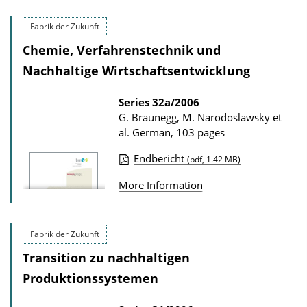
b
d
l
Fabrik der Zukunft
s
i
Chemie, Verfahrenstechnik und
c
Nachhaltige Wirtschaftsentwicklung
a
t
Series
32a/2006
G. Braunegg, M. Narodoslawsky et
i
al.
German, 103 pages
o
n
Endbericht
(pdf, 1.42 MB)
P
D
More Information
u
o
b
w
l
n
Fabrik der Zukunft
i
l
Transition zu nachhaltigen
c
o
Produktionssystemen
a
a