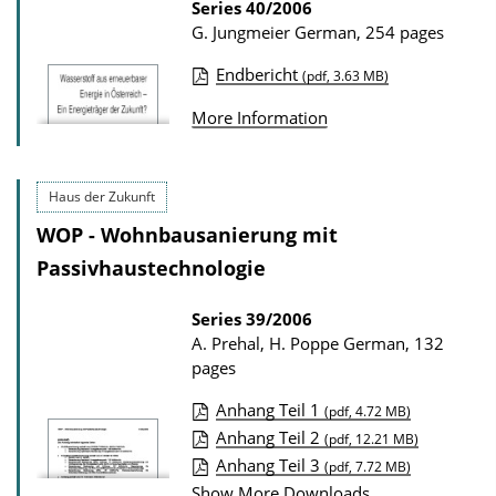
Series
40/2006
i
G. Jungmeier
German, 254 pages
o
Endbericht
n
(pdf, 3.63 MB)
P
D
More Information
u
o
b
w
l
Haus der Zukunft
n
i
l
WOP - Wohnbausanierung mit
c
o
Passivhaustechnologie
a
a
t
Series
39/2006
d
A. Prehal, H. Poppe
German, 132
i
s
pages
o
n
Anhang Teil 1
(pdf, 4.72 MB)
P
Anhang Teil 2
D
(pdf, 12.21 MB)
Anhang Teil 3
u
(pdf, 7.72 MB)
o
Show More Downloads