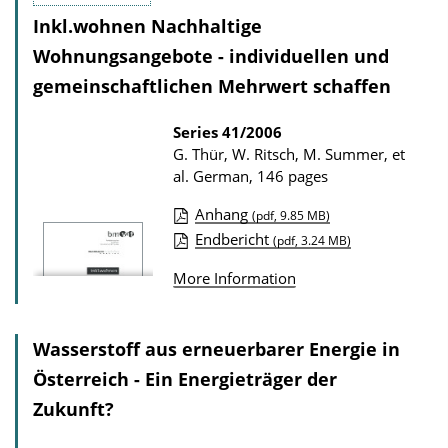
i
w
Inkl.wohnen Nachhaltige
c
n
Wohnungsangebote - individuellen und
a
l
gemeinschaftlichen Mehrwert schaffen
t
o
i
a
Series
41/2006
G. Thür, W. Ritsch, M. Summer, et
o
d
al.
German, 146 pages
n
s
D
Anhang
(pdf, 9.85 MB)
P
Endbericht
o
(pdf, 3.24 MB)
u
w
More Information
b
n
l
l
Wasserstoff aus erneuerbarer Energie in
i
o
c
Österreich - Ein Energieträger der
a
a
Zukunft?
d
t
s