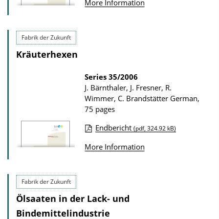
More Information
D
u
o
b
w
l
Fabrik der Zukunft
n
i
Kräuterhexen
l
c
o
a
Series
35/2006
J. Bärnthaler, J. Fresner, R.
a
t
Wimmer, C. Brandstätter
German,
d
i
75 pages
s
o
Endbericht
(pdf, 324.92 kB)
n
P
D
More Information
u
o
b
w
l
Fabrik der Zukunft
n
i
Ölsaaten in der Lack- und
l
c
Bindemittelindustrie
o