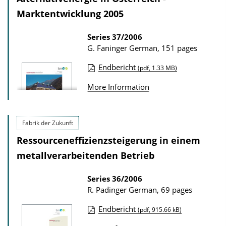
d
c
Marktentwicklung 2005
s
a
t
Series
37/2006
G. Faninger
German, 151 pages
i
o
Endbericht
(pdf, 1.33 MB)
n
P
More Information
D
u
o
b
w
l
Fabrik der Zukunft
n
i
Ressourceneffizienzsteigerung in einem
l
c
metallverarbeitenden Betrieb
o
a
a
t
Series
36/2006
R. Padinger
German, 69 pages
d
i
s
o
Endbericht
(pdf, 915.66 kB)
n
P