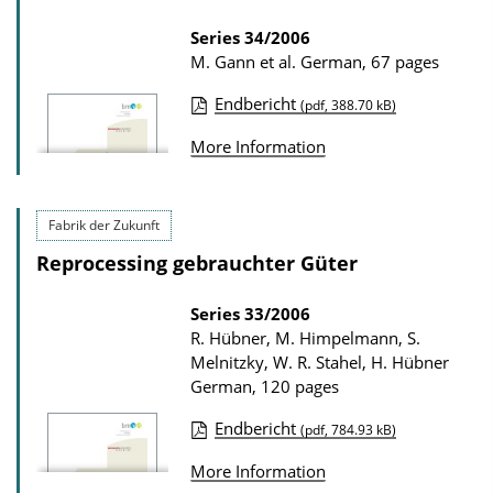
a
a
t
Series
34/2006
d
M. Gann et al.
German, 67 pages
i
s
o
Endbericht
(pdf, 388.70 kB)
n
P
More Information
D
u
o
b
w
l
Fabrik der Zukunft
n
i
Reprocessing gebrauchter Güter
l
c
o
a
Series
33/2006
R. Hübner, M. Himpelmann, S.
a
t
Melnitzky, W. R. Stahel, H. Hübner
d
i
German, 120 pages
s
o
Endbericht
(pdf, 784.93 kB)
n
P
D
More Information
u