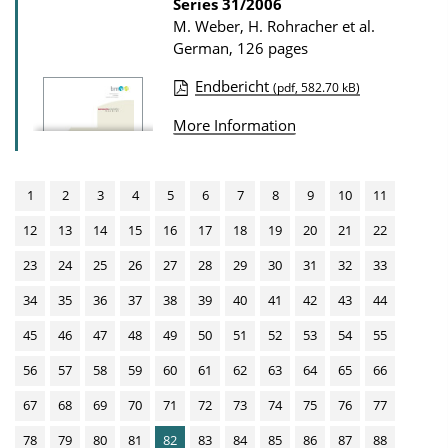
t
Series
31/2006
d
M. Weber, H. Rohracher et al.
i
s
German, 126 pages
o
n
Endbericht
(pdf, 582.70 kB)
P
D
More Information
u
o
b
w
l
1
2
3
4
5
6
7
8
9
10
11
n
i
l
12
13
14
15
16
17
18
19
20
21
22
c
o
23
24
25
26
27
28
29
30
31
32
33
a
a
34
35
36
37
38
39
40
41
42
43
44
t
d
i
45
46
47
48
49
50
51
52
53
54
55
s
o
56
57
58
59
60
61
62
63
64
65
66
n
67
68
69
70
71
72
73
74
75
76
77
D
78
79
80
81
82
83
84
85
86
87
88
o