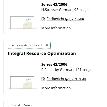
a
Series
43/2006
l
H.Strasser
German, 93 pages
t
o
i
a
Endbericht
(pdf, 2.23 MB)
P
o
d
More Information
u
n
s
b
D
l
o
Energiesysteme der Zukunft
i
w
Integral Resource Optimization
c
n
a
Series
42/2006
l
P.Palensky
German, 121 pages
t
o
i
a
Endbericht
(pdf, 709.99 kB)
P
o
d
More Information
u
n
s
b
D
l
o
Haus der Zukunft