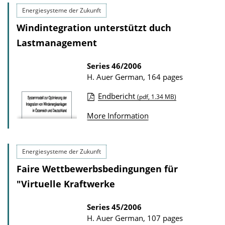
l
l
Energiesysteme der Zukunft
o
i
Windintegration unterstützt duch
a
c
Lastmanagement
d
a
s
t
Series
46/2006
H. Auer
German, 164 pages
i
o
Endbericht
(pdf, 1.34 MB)
n
P
More Information
D
u
o
b
w
l
Energiesysteme der Zukunft
n
i
Faire Wettbewerbsbedingungen für
l
c
"Virtuelle Kraftwerke
o
a
a
t
Series
45/2006
H. Auer
German, 107 pages
d
i