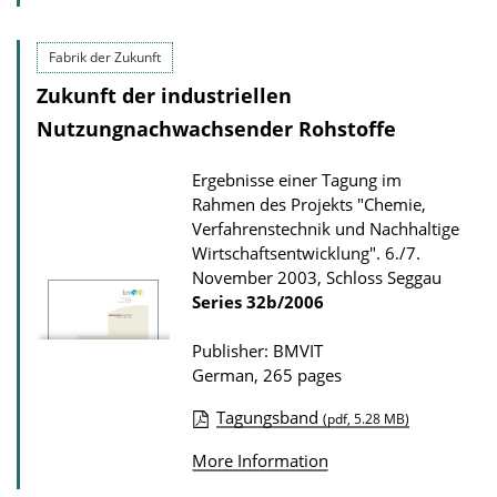
o
b
w
l
Fabrik der Zukunft
n
i
Zukunft der industriellen
l
c
Nutzungnachwachsender Rohstoffe
o
a
a
t
Ergebnisse einer Tagung im
d
Rahmen des Projekts "Chemie,
i
s
Verfahrenstechnik und Nachhaltige
o
Wirtschaftsentwicklung". 6./7.
n
November 2003, Schloss Seggau
D
Series
32b/2006
o
Publisher: BMVIT
w
German, 265 pages
n
Tagungsband
(pdf, 5.28 MB)
l
P
o
More Information
u
a