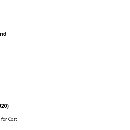
and
020)
 for Cost