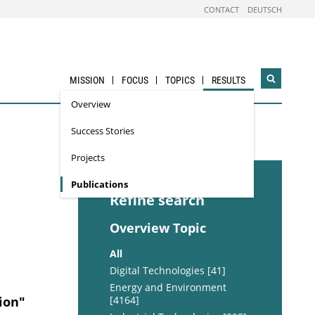
CONTACT
DEUTSCH
MISSION
FOCUS
TOPICS
RESULTS
Open
search
Overview
widget
Success Stories
Projects
Publications
Refine search
Overview Topic
All
Digital Technologies [41]
Energy and Environment
ion"
[4164]