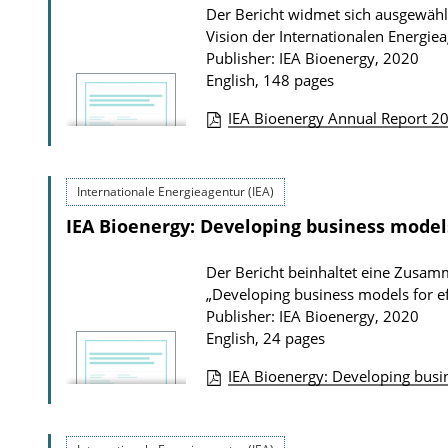
Der Bericht widmet sich ausgewählt
c
o
Vision der Internationalen Energiea
a
a
Publisher: IEA Bioenergy, 2020
t
English, 148 pages
d
i
s
IEA Bioenergy Annual Report 2
o
P
n
u
D
Internationale Energieagentur (IEA)
b
o
IEA Bioenergy: Developing business models 
l
w
i
Der Bericht beinhaltet eine Zusa
n
c
„Developing business models for eff
l
a
Publisher: IEA Bioenergy, 2020
o
t
English, 24 pages
a
i
IEA Bioenergy: Developing busin
d
o
P
s
n
u