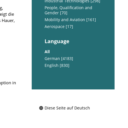
Industrial Technologies [298]
g,
People, Qualification and
Gender [70]
igt die
Mobility and Aviation [161]
s Hauer,
Aerospace [17]
Language
All
German [4183]
English [830]
ption in
Diese Seite auf Deutsch