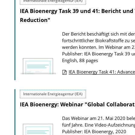
D
Internationale Energieagentur (IEA)
b
o
IEA Bioenergy Task 39 und 41: Bericht und
l
w
i
Reduction"
n
c
Der Bericht beschäftigt sich mit de
l
a
fortschrittlicher Biokraftstoffe zu
o
t
werden könnten. Im Webinar am 23.
a
i
Publisher: IEA Bioenergy Task 39 
d
English, 88 pages
o
s
n
IEA Bioenergy Task 41: Advanced
D
P
o
u
Internationale Energieagentur (IEA)
w
b
n
IEA Bioenergy: Webinar "Global Collaborat
l
l
i
Das Webinar am 21. Mai 2020 beleu
o
c
fünf Jahre. Eine Video-Aufzeichnun
a
a
Publisher: IEA Bioenergy, 2020