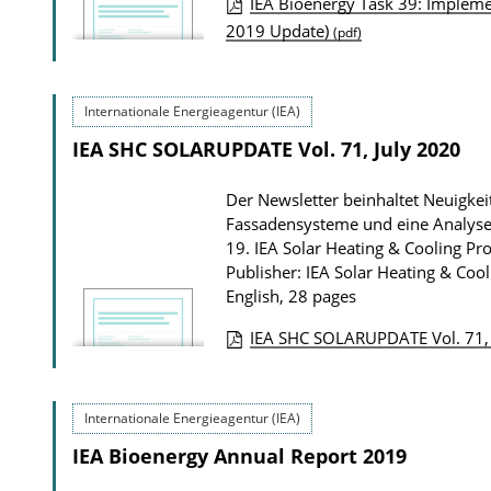
IEA Bioenergy Task 39: Impleme
d
P
2019 Update)
(pdf)
s
u
b
Internationale Energieagentur (IEA)
l
IEA SHC SOLARUPDATE Vol. 71, July 2020
i
c
Der Newsletter beinhaltet Neuigkeit
a
Fassadensysteme und eine Analyse
t
19.
IEA Solar Heating & Cooling P
Publisher: IEA Solar Heating & Co
i
English, 28 pages
o
n
IEA SHC SOLARUPDATE Vol. 71,
P
D
u
o
Internationale Energieagentur (IEA)
b
w
IEA Bioenergy Annual Report 2019
l
n
i
l