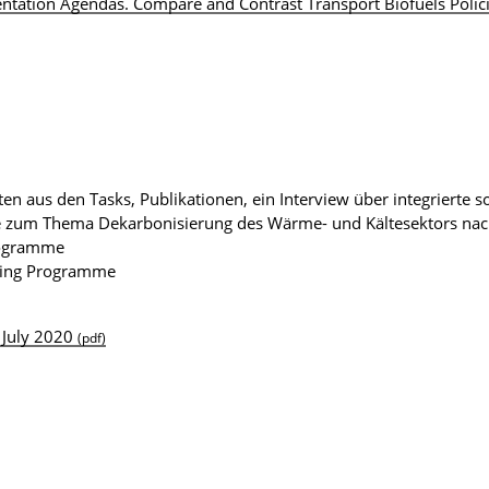
ntation Agendas. Compare and Contrast Transport Biofuels Polici
en aus den Tasks, Publikationen, ein Interview über integrierte s
 zum Thema Dekarbonisierung des Wärme- und Kältesektors nac
rogramme
oling Programme
 July 2020
(pdf)