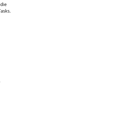
 die
Tasks.
p