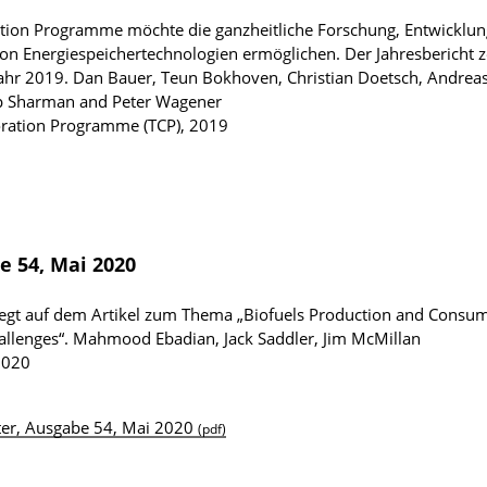
tion Programme möchte die ganzheitliche Forschung, Entwicklun
n Energiespeicher­technologien ermöglichen. Der Jahresbericht ze
ahr 2019.
Dan Bauer, Teun Bokhoven, Christian Doetsch, Andrea
ip Sharman and Peter Wagener
oration Programme (TCP), 2019
e 54, Mai 2020
egt auf dem Artikel zum Thema „Biofuels Production and Consum
allenges“.
Mahmood Ebadian, Jack Saddler, Jim McMillan
2020
ter, Ausgabe 54, Mai 2020
(pdf)