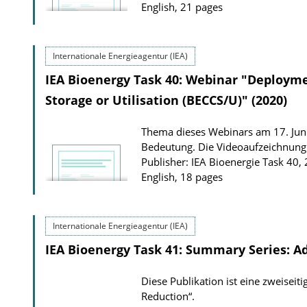
d
t
English, 21 pages
s
i
o
Internationale Energieagentur (IEA)
n
IEA Bioenergy Task 40: Webinar "Deploym
D
Storage or Utilisation (BECCS/U)" (2020)
o
w
Thema dieses Webinars am 17. Jun
n
Bedeutung. Die Videoaufzeichnung 
l
Publisher: IEA Bioenergie Task 40,
English, 18 pages
o
a
d
Internationale Energieagentur (IEA)
s
IEA Bioenergy Task 41: Summary Series: Ad
Diese Publikation ist eine zweisei
Reduction“.