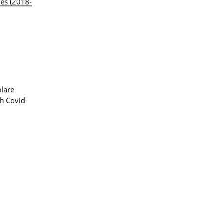
es (2018-
olare
h Covid-