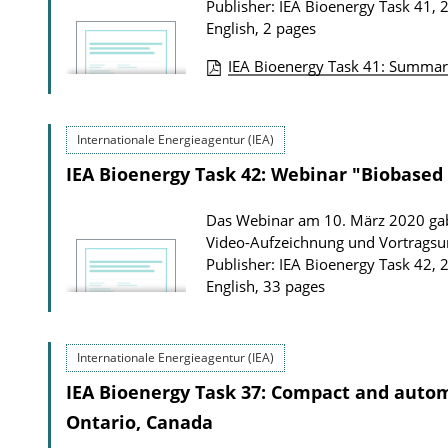
Publisher: IEA Bioenergy Task 41, 
English, 2 pages
IEA Bioenergy Task 41: Summary
P
u
Internationale Energieagentur (IEA)
b
IEA Bioenergy Task 42: Webinar "Biobased 
l
i
Das Webinar am 10. März 2020 gab 
c
Video-Aufzeichnung und Vortragsun
a
Publisher: IEA Bioenergy Task 42, 
t
English, 33 pages
i
o
Internationale Energieagentur (IEA)
n
IEA Bioenergy Task 37: Compact and auto
D
Ontario, Canada
o