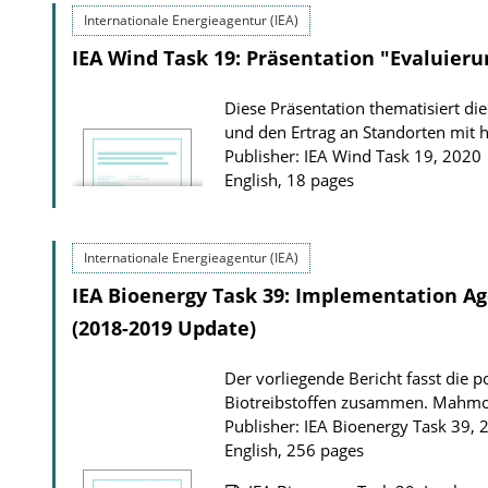
Internationale Energieagentur (IEA)
b
IEA Wind Task 19: Präsentation "Evaluieru
l
i
Diese Präsentation thematisiert di
c
und den Ertrag an Standorten mit 
a
Publisher: IEA Wind Task 19, 2020
t
English, 18 pages
i
o
Internationale Energieagentur (IEA)
n
IEA Bioenergy Task 39: Implementation Ag
D
(2018-2019 Update)
o
w
Der vorliegende Bericht fasst die
n
Biotreibstoffen zusammen.
Mahmood
l
Publisher: IEA Bioenergy Task 39, 
English, 256 pages
o
a