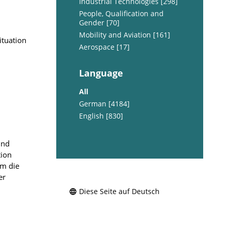
Industrial Technologies [298]
People, Qualification and
Gender [70]
Mobility and Aviation [161]
ituation
Aerospace [17]
Language
All
German [4184]
English [830]
und
tion
em die
er
Diese Seite auf Deutsch