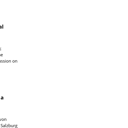
al
;
he
ussion on
 a
 von
Salzburg