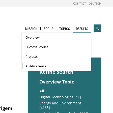
CONTACT
DEUTSCH
MISSION
FOCUS
TOPICS
RESULTS
Open
search
Overview
widget
Success Stories
Projects
Publications
Refine search
Overview Topic
All
Digital Technologies [41]
Energy and Environment
rigem
[4165]