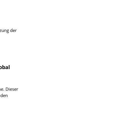
tzung der
obal
e. Dieser
 den