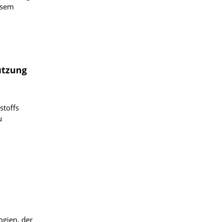
esem
utzung
stoffs
u
ogien, der