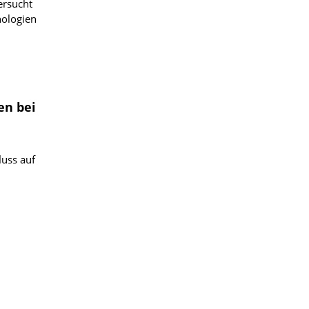
ersucht
nologien
en bei
luss auf