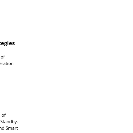
tegies
 of
eration
 of
 Standby.
und Smart