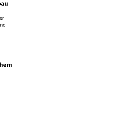
bau
er
ind
chem