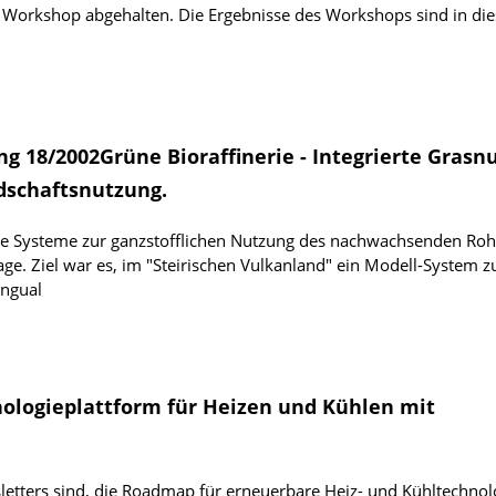
6 Workshop abgehalten. Die Ergebnisse des Workshops sind in di
g 18/2002Grüne Bioraffinerie - Integrierte Grasn
ndschaftsnutzung.
erte Systeme zur ganzstofflichen Nutzung des nachwachsenden Roh
ge. Ziel war es, im "Steirischen Vulkanland" ein Modell-System z
ingual
ologie­plattform für Heizen und Kühlen mit
tters sind, die Roadmap für erneuerbare Heiz- und Kühltechnol