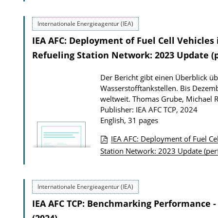
u
Internationale Energieagentur (IEA)
b
IEA AFC: Deployment of Fuel Cell Vehicles
l
i
Refueling Station Network: 2023 Update (
c
Der Bericht gibt einen Überblick ü
a
Wasserstofftankstellen. Bis Dezem
t
weltweit.
Thomas Grube, Michael 
i
Publisher: IEA AFC TCP, 2024
English, 31 pages
o
n
IEA AFC: Deployment of Fuel Cel
D
P
Station Network: 2023 Update (pe
o
u
w
b
Internationale Energieagentur (IEA)
n
l
IEA AFC TCP: Benchmarking Performance - A
l
i
o