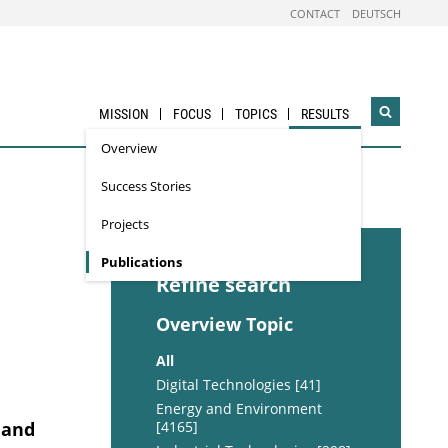
CONTACT
DEUTSCH
MISSION
FOCUS
TOPICS
RESULTS
Open
search
Overview
widget
Success Stories
Projects
Publications
Refine search
Overview Topic
All
Digital Technologies [41]
Energy and Environment
 and
[4165]