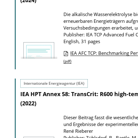
(2024)
c
a
a
Die alkalische Wasserelektrolyse bi
d
t
erneuerbaren Energieträgern aufgru
s
i
Versuchsbedingungen erarbeitet, u
o
Publisher: IEA TCP Advanced Fuel C
English, 31 pages
n
D
IEA AFC TCP: Benchmarking Perfo
P
o
(pdf)
u
w
b
n
Internationale Energieagentur (IEA)
l
l
IEA HPT Annex 58: TransCrit: R600 high-te
i
o
(2022)
c
a
a
d
Dieser Beitrag fasst die wesentlich
t
s
und Ergebnisse der experimentell
i
René Rieberer
Publisher: Zühlsdorf, B., Bantle, 