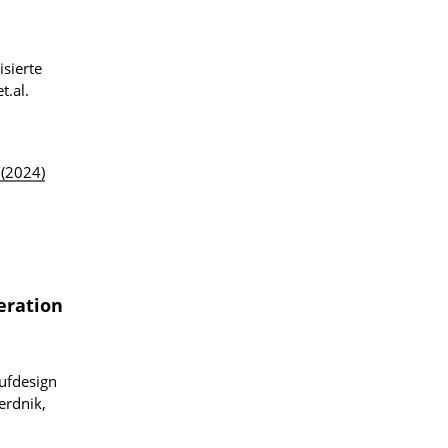
sierte
t.al.
 (2024)
eration
aufdesign
erdnik,