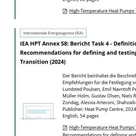
o
High-Temperature Heat Pumps Ta
w
P
n
u
l
Internationale Energieagentur (IEA)
b
o
IEA HPT Annex 58: Bericht Task 4 - Definit
l
a
i
Recommendations for defining and testing 
d
c
Transition (2024)
s
a
Der Bericht beinhaltet die Besch
t
Empfehlungen für die Festlegung vo
i
Lundsted Poulsen, Emil Navntoft Pe
o
Müller Holm, Gustav Olsen, Niels 
Zondag, Alessia Arteconi, Shahzaib
n
Publisher: Heat Pump Centre, 202
D
English, 54 pages
o
High-Temperature Heat Pumps Ta
w
P
Recommendations for defining and t