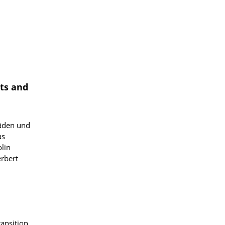
ts and
fäden und
as
lin
rbert
ansition