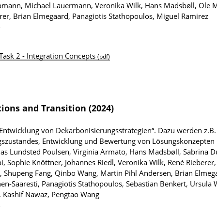
ubmann, Michael Lauermann, Veronika Wilk, Hans Madsbøll, Ole 
er, Brian Elmegaard, Panagiotis Stathopoulos, Miguel Ramirez
4
ask 2 - Integration Concepts
(pdf)
tions and Transition (2024)
Entwicklung von Dekarbonisierungsstrategien“. Dazu werden z.B.
szustandes, Entwicklung und Bewertung von Lösungskonzepten
as Lundsted Poulsen, Virginia Armato, Hans Madsbøll, Sabrina D
i, Sophie Knöttner, Johannes Riedl, Veronika Wilk, René Rieberer
g, Shupeng Fang, Qinbo Wang, Martin Pihl Andersen, Brian Elmeg
n-Saaresti, Panagiotis Stathopoulos, Sebastian Benkert, Ursula W
s, Kashif Nawaz, Pengtao Wang
4