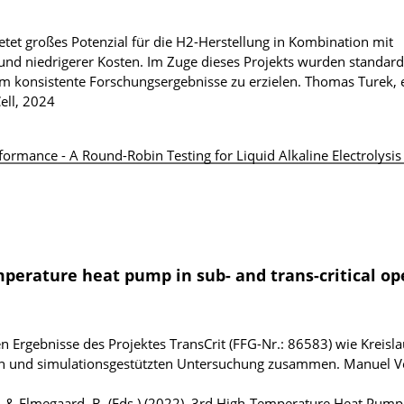
etet großes Potenzial für die H2-Herstellung in Kombination mit
nd niedrigerer Kosten. Im Zuge dieses Projekts wurden standardi
m konsistente Forschungsergebnisse zu erzielen.
Thomas Turek, e
ell, 2024
rmance - A Round-Robin Testing for Liquid Alkaline Electrolysis
mperature heat pump in sub- and trans-critical op
en Ergebnisse des Projektes TransCrit (FFG-Nr.: 86583) wie Kreisl
en und simulationsgestützten Untersuchung zusammen.
Manuel V
M., & Elmegaard, B. (Eds.) (2022). 3rd High-Temperature Heat Pump