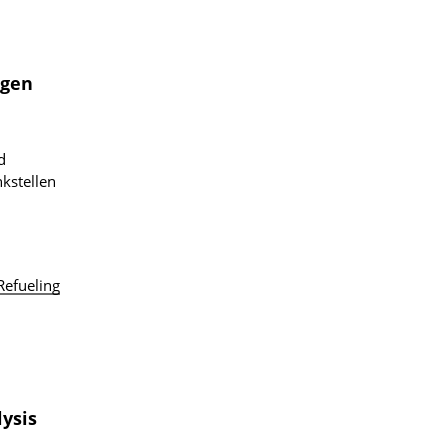
ogen
d
kstellen
Refueling
ysis