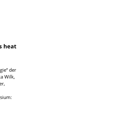
s heat
gie“ der
a Wilk,
er,
osium: