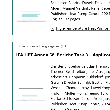
t
Schlosser, Sabrina Dusek, Felix H
Moen, Manuel Verdnik, René Rieber
i
Publisher: Heat Pump Centre, 202
o
English, 92 pages
n
High-Temperature Heat Pumps T
D
P
o
u
w
Internationale Energieagentur (IEA)
b
n
IEA HPT Annex 58: Bericht Task 3 – Applica
l
l
i
o
Der Bericht behandelt das Thema „
c
a
Themen Beschreibung des Ausgang
a
adressiert.
Benjamin Zühlsdorf, Jon
d
t
Gerwin Drexler-Schmid, Bastian Fib
s
Verdnik, Chantal Leroy, Luwei Yan
i
Fridolin Müller Holm, Teemu Turune
o
Florian Schlosser, Cordin Arpagau
n
Publisher: Heat Pump Centre, 202
English, 35 pages
D