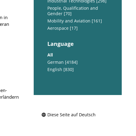
Industrial Technologies [298]
People, Qualification and
Gender [70]
n in
Mobility and Aviation [161]
ieran
Aerospace [17]
Language
All
German [4184]
English [830]
len-
erländern
Diese Seite auf Deutsch