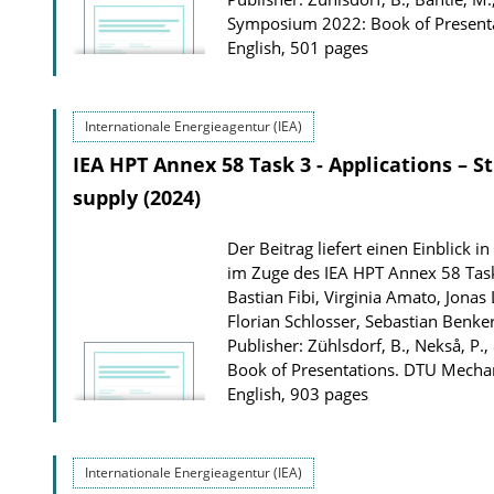
o
Symposium 2022: Book of Presentat
n
English, 501 pages
D
o
w
Internationale Energieagentur (IEA)
n
IEA HPT Annex 58 Task 3 - Applications – S
l
supply (2024)
o
a
Der Beitrag liefert einen Einblick 
im Zuge des IEA HPT Annex 58 Task
d
Bastian Fibi, Virginia Amato, Jona
s
Florian Schlosser, Sebastian Benker
Publisher: Zühlsdorf, B., Nekså, 
Book of Presentations. DTU Mechan
English, 903 pages
Internationale Energieagentur (IEA)