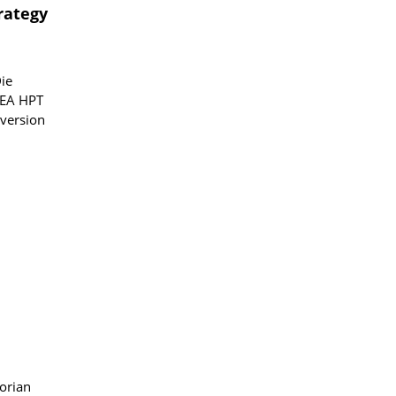
rategy
ie
IEA HPT
nversion
orian