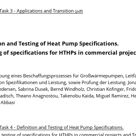
sk 3 - Applications and Transition
(pdf)
ion and Testing of Heat Pump Specifications.
of specifications for HTHPs in commercial projec
reibung eines Beschaffungsprozesses für Großwärmepumpen, Leit
n Spezifikationen und Leistung, sowie Prüfung der Leistung.
Jon
dersen, Sabrina Dusek, Bernd Windholz, Christian Köfinger, Frido
Radisch, Theano Anagnostou, Takenobu Kaida, Miguel Ramirez, He
 Abbasi
4
sk 4 - Definition and Testing of Heat Pump Specifications.
esting of specifications for HTHPs in commercial projects and Tr