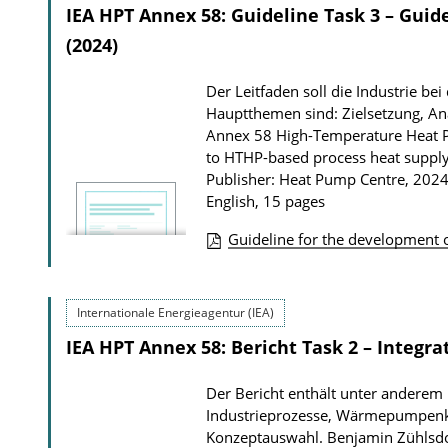
IEA HPT Annex 58: Guideline Task 3 – Guid
(2024)
Der Leitfaden soll die Industrie be
Hauptthemen sind: Zielsetzung, An
Annex 58 High-Temperature Heat Pum
to HTHP-based process heat suppl
Publisher: Heat Pump Centre, 202
English, 15 pages
Guideline for the development o
P
u
Internationale Energieagentur (IEA)
b
IEA HPT Annex 58: Bericht Task 2 – Integra
l
i
Der Bericht enthält unter anderem
c
Industrieprozesse, Wärmepumpenk
a
Konzeptauswahl.
Benjamin Zühlsdor