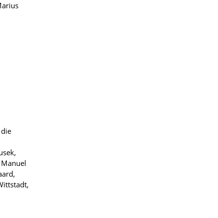
Marius
 die
usek,
, Manuel
aard,
ittstadt,