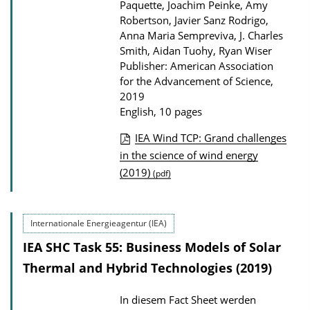
Paquette, Joachim Peinke, Amy
Robertson, Javier Sanz Rodrigo,
Anna Maria Sempreviva, J. Charles
Smith, Aidan Tuohy, Ryan Wiser
Publisher: American Association
for the Advancement of Science,
2019
English, 10 pages
IEA Wind TCP: Grand challenges
P
in the science of wind energy
(2019)
u
(pdf)
b
l
Internationale Energieagentur (IEA)
i
IEA SHC Task 55: Business Models of Solar
c
Thermal and Hybrid Technologies (2019)
a
t
In diesem Fact Sheet werden
i