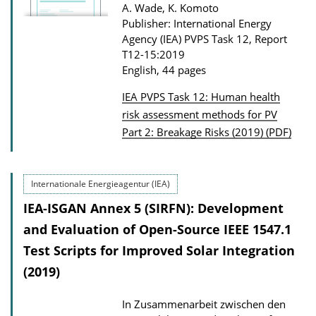
A. Wade, K. Komoto
Publisher: International Energy
Agency (IEA) PVPS Task 12, Report
T12-15:2019
English, 44 pages
IEA PVPS Task 12: Human health
P
risk assessment methods for PV
Part 2: Breakage Risks (2019) (PDF)
u
b
l
Internationale Energieagentur (IEA)
i
IEA-ISGAN Annex 5 (SIRFN): Development
c
and Evaluation of Open-Source IEEE 1547.1
a
Test Scripts for Improved Solar Integration
t
(2019)
i
o
In Zusammenarbeit zwischen den
n