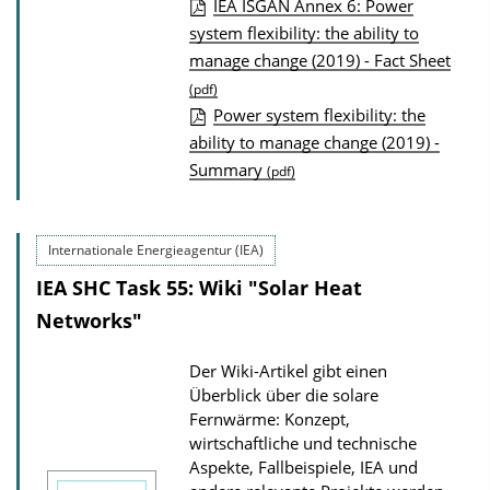
IEA ISGAN Annex 6: Power
d
P
system flexibility: the ability to
s
manage change (2019) - Fact Sheet
u
(pdf)
b
Power system flexibility: the
l
ability to manage change (2019) -
i
Summary
(pdf)
c
a
t
Internationale Energieagentur (IEA)
i
IEA SHC Task 55: Wiki "Solar Heat
o
Networks"
n
D
Der Wiki-Artikel gibt einen
Überblick über die solare
o
Fernwärme: Konzept,
w
wirtschaftliche und technische
n
Aspekte, Fallbeispiele, IEA und