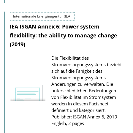
b
o
l
a
Internationale Energieagentur (IEA)
i
d
IEA ISGAN Annex 6: Power system
c
s
flexibility: the ability to manage change
a
(2019)
t
i
Die Flexibilität des
o
Stromversorgungssystems bezieht
n
sich auf die Fähigkeit des
Stromversorgungssystems,
D
Änderungen zu verwalten. Die
o
unterschiedlichen Bedeutungen
w
von Flexibilität im Stromsystem
n
werden in diesem Factsheet
definiert und kategorisiert.
l
Publisher: ISGAN Annex 6, 2019
o
English, 2 pages
a