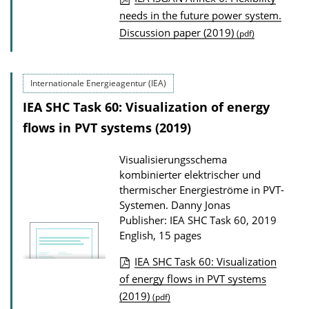
P
needs in the future power system.
Discussion paper (2019)
u
(pdf)
b
l
Internationale Energieagentur (IEA)
i
IEA SHC Task 60: Visualization of energy
c
flows in PVT systems (2019)
a
t
Visualisierungsschema
i
kombinierter elektrischer und
o
thermischer Energieströme in PVT-
Systemen.
Danny Jonas
n
Publisher: IEA SHC Task 60, 2019
D
English, 15 pages
o
IEA SHC Task 60: Visualization
w
P
of energy flows in PVT systems
n
(2019)
u
(pdf)
l