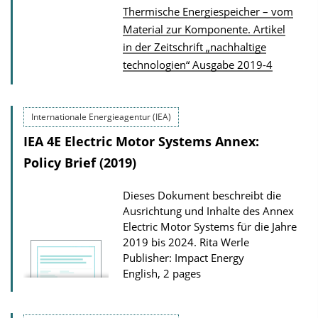
Thermische Energiespeicher – vom
P
Material zur Komponente. Artikel
in der Zeitschrift „nachhaltige
u
technologien“ Ausgabe 2019-4
b
l
i
Internationale Energieagentur (IEA)
c
IEA 4E Electric Motor Systems Annex:
a
Policy Brief (2019)
t
i
Dieses Dokument beschreibt die
o
Ausrichtung und Inhalte des Annex
n
Electric Motor Systems für die Jahre
2019 bis 2024.
Rita Werle
D
Publisher: Impact Energy
o
English, 2 pages
w
n