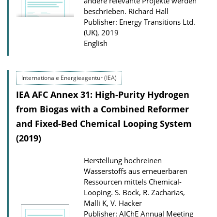
l
andere relevante Projekte werden
beschrieben.
Richard Hall
o
Publisher: Energy Transitions Ltd.
a
(UK), 2019
d
English
s
Internationale Energieagentur (IEA)
IEA AFC Annex 31: High-Purity Hydrogen
from Biogas with a Combined Reformer
and Fixed-Bed Chemical Looping System
(2019)
Herstellung hochreinen
Wasserstoffs aus erneuerbaren
Ressourcen mittels Chemical-
Looping.
S. Bock, R. Zacharias,
Malli K, V. Hacker
Publisher: AIChE Annual Meeting