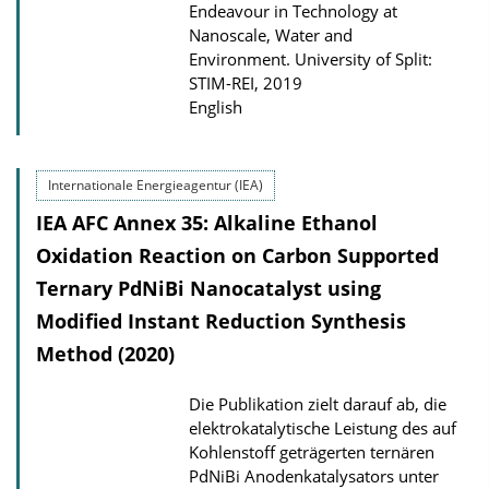
Endeavour in Technology at
o
Nanoscale, Water and
a
Environment. University of Split:
d
STIM-REI, 2019
English
s
Internationale Energieagentur (IEA)
IEA AFC Annex 35: Alkaline Ethanol
Oxidation Reaction on Carbon Supported
Ternary PdNiBi Nanocatalyst using
Modified Instant Reduction Synthesis
Method (2020)
Die Publikation zielt darauf ab, die
elektrokatalytische Leistung des auf
Kohlenstoff geträgerten ternären
PdNiBi Anodenkatalysators unter