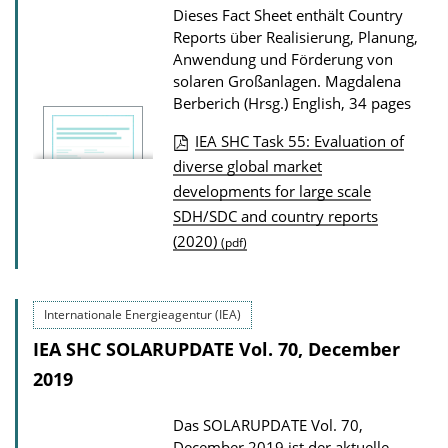
Dieses Fact Sheet enthält Country
o
Reports über Realisierung, Planung,
n
Anwendung und Förderung von
solaren Großanlagen.
Magdalena
D
Berberich (Hrsg.)
English, 34 pages
o
w
IEA SHC Task 55: Evaluation of
P
n
diverse global market
developments for large scale
u
l
SDH/SDC and country reports
b
o
(2020)
(pdf)
l
a
i
d
c
s
Internationale Energieagentur (IEA)
a
IEA SHC SOLARUPDATE Vol. 70, December
t
2019
i
o
Das SOLARUPDATE Vol. 70,
n
December 2019 ist der aktuelle