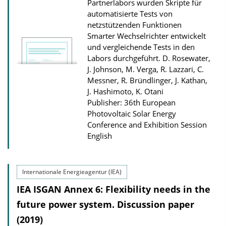
Partnerlabors wurden Skripte für
D
automatisierte Tests von
o
netzstützenden Funktionen
Smarter Wechselrichter entwickelt
w
und vergleichende Tests in den
n
Labors durchgeführt.
D. Rosewater,
l
J. Johnson, M. Verga, R. Lazzari, C.
Messner, R. Bründlinger, J. Kathan,
o
J. Hashimoto, K. Otani
a
Publisher: 36th European
d
Photovoltaic Solar Energy
s
Conference and Exhibition Session
English
Internationale Energieagentur (IEA)
IEA ISGAN Annex 6: Flexibility needs in the
future power system. Discussion paper
(2019)