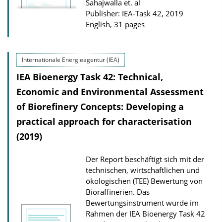
Sahajwalla et. al
n
Publisher: IEA-Task 42, 2019
English, 31 pages
l
o
a
Internationale Energieagentur (IEA)
d
IEA Bioenergy Task 42: Technical,
s
Economic and Environmental Assessment
of Biorefinery Concepts: Developing a
practical approach for characterisation
(2019)
Der Report beschäftigt sich mit der
technischen, wirtschaftlichen und
ökologischen (TEE) Bewertung von
Bioraffinerien. Das
Bewertungsinstrument wurde im
Rahmen der IEA Bioenergy Task 42