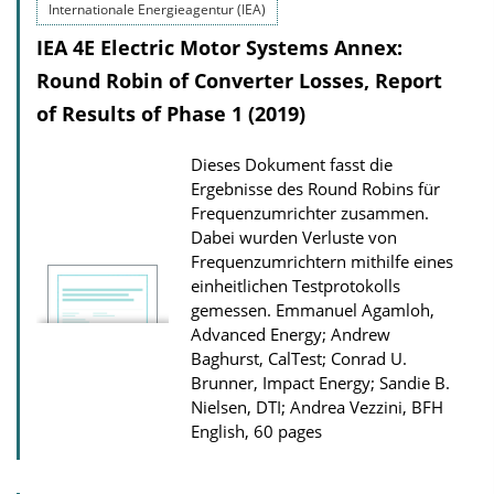
Internationale Energieagentur (IEA)
l
o
IEA 4E Electric Motor Systems Annex:
a
Round Robin of Converter Losses, Report
d
of Results of Phase 1 (2019)
s
Dieses Dokument fasst die
Ergebnisse des Round Robins für
Frequenzumrichter zusammen.
Dabei wurden Verluste von
Frequenzumrichtern mithilfe eines
einheitlichen Testprotokolls
gemessen.
Emmanuel Agamloh,
Advanced Energy; Andrew
Baghurst, CalTest; Conrad U.
Brunner, Impact Energy; Sandie B.
Nielsen, DTI; Andrea Vezzini, BFH
English, 60 pages