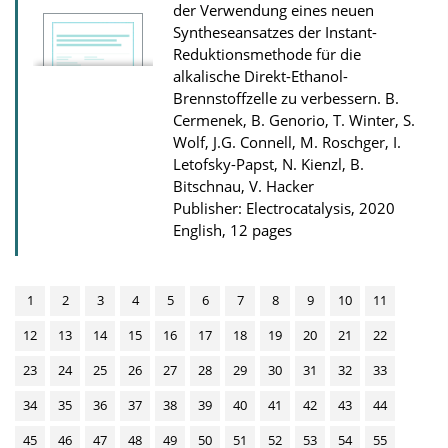
der Verwendung eines neuen
Syntheseansatzes der Instant-
Reduktionsmethode für die
alkalische Direkt-Ethanol-
Brennstoffzelle zu verbessern.
B.
Cermenek, B. Genorio, T. Winter, S.
Wolf, J.G. Connell, M. Roschger, I.
Letofsky-Papst, N. Kienzl, B.
Bitschnau, V. Hacker
Publisher: Electrocatalysis, 2020
English, 12 pages
1
2
3
4
5
6
7
8
9
10
11
12
13
14
15
16
17
18
19
20
21
22
23
24
25
26
27
28
29
30
31
32
33
34
35
36
37
38
39
40
41
42
43
44
45
46
47
48
49
50
51
52
53
54
55