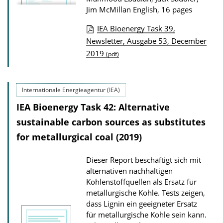
Jim McMillan
English, 16 pages
IEA Bioenergy Task 39,
P
Newsletter, Ausgabe 53, December
2019
u
(pdf)
b
l
Internationale Energieagentur (IEA)
i
IEA Bioenergy Task 42: Alternative
c
sustainable carbon sources as substitutes
a
for metallurgical coal (2019)
t
i
Dieser Report beschäftigt sich mit
o
alternativen nachhaltigen
n
Kohlenstoffquellen als Ersatz für
metallurgische Kohle. Tests zeigen,
D
dass Lignin ein geeigneter Ersatz
o
für metallurgische Kohle sein kann.
w