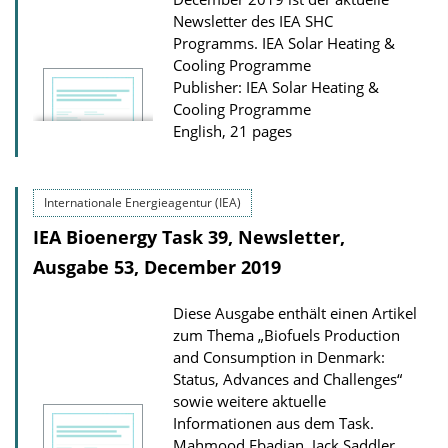
Newsletter des IEA SHC
D
Programms.
IEA Solar Heating &
o
Cooling Programme
w
Publisher: IEA Solar Heating &
n
Cooling Programme
English, 21 pages
l
o
a
Internationale Energieagentur (IEA)
d
IEA Bioenergy Task 39, Newsletter,
s
Ausgabe 53, December 2019
Diese Ausgabe enthält einen Artikel
zum Thema „Biofuels Production
and Consumption in Denmark:
Status, Advances and Challenges“
sowie weitere aktuelle
Informationen aus dem Task.
Mahmood Ebadian, Jack Saddler,