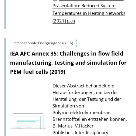
P
Präsentation: Reduced System
Temperatures in Heating Networks
u
(2021)
(pdf)
b
l
i
Internationale Energieagentur (IEA)
c
IEA AFC Annex 35: Challenges in flow field
a
manufacturing, testing and simulation for
t
PEM fuel cells (2019)
i
o
Dieser Abstract behandelt die
n
Herausforderungen, die bei der
D
Herstellung, der Testung und der
Simulation von
o
Polymerelektrolytmembran
w
Brennstoffzellen entstehen können.
n
B. Marius, V.Hacker
l
Publisher: Interdisciplinary