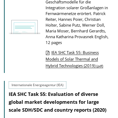
Geschäftsmodelle für die
o
Integration solarer Großanlagen in
Fernwärmenetze erörtert.
Patrick
n
Reiter, Hannes Poier, Christian
D
Holter, Sabine Putz, Werner Doll,
o
Maria Moser, Bernhard Gerardts,
w
Anna Katharina Provasnek
English,
12 pages
n
l
IEA SHC Task 55: Business
o
P
Models of Solar Thermal and
Hybrid Technologies (2019)
a
u
(pdf)
d
b
s
l
Internationale Energieagentur (IEA)
i
IEA SHC Task 55: Evaluation of diverse
c
global market developments for large
a
scale SDH/SDC and country reports (2020)
t
i