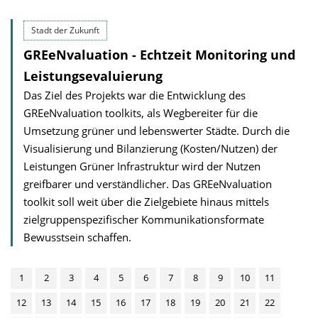
Stadt der Zukunft
GREeNvaluation - Echtzeit Monitoring und
Leistungsevaluierung
Das Ziel des Projekts war die Entwicklung des
GREeNvaluation toolkits, als Wegbereiter für die
Umsetzung grüner und lebenswerter Städte. Durch die
Visualisierung und Bilanzierung (Kosten/Nutzen) der
Leistungen Grüner Infrastruktur wird der Nutzen
greifbarer und verständlicher. Das GREeNvaluation
toolkit soll weit über die Zielgebiete hinaus mittels
zielgruppenspezifischer Kommunikationsformate
Bewusstsein schaffen.
1
2
3
4
5
6
7
8
9
10
11
12
13
14
15
16
17
18
19
20
21
22