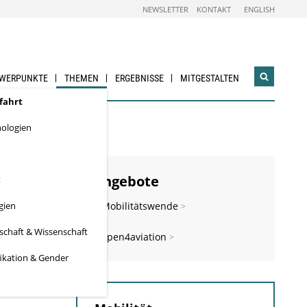
NEWSLETTER
KONTAKT
ENGLISH
WERPUNKTE
THEMEN
ERGEBNISSE
MITGESTALTEN
Suchwidg
öffnen
tfahrt
nologien
Angebote
t
gien
Mobilitätswende
schaft & Wissenschaft
open4aviation
ikation & Gender