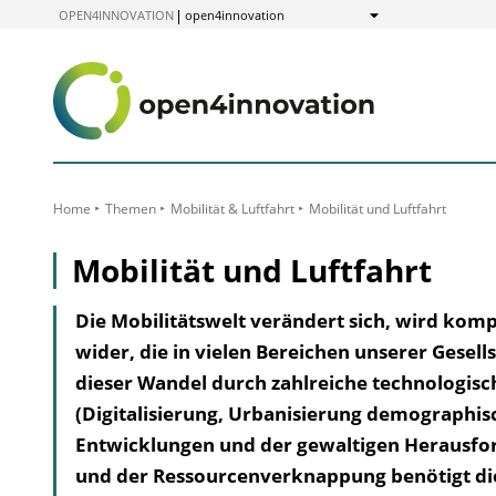
zum
OPEN4INNOVATION
open4innovation
Anzeigen
Inhalt
Home
Themen
Mobilität & Luftfahrt
Mobilität und Luftfahrt
Mobilität und Luftfahrt
Die Mobilitätswelt verändert sich, wird kom
wider, die in vielen Bereichen unserer Gesell
dieser Wandel durch zahlreiche technologisc
(Digitalisierung, Urbanisierung demographisc
Entwicklungen und der gewaltigen Herausfo
und der Ressourcenverknappung benötigt die