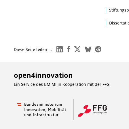
Stiftungs
Dissertat
linkedin
facebook
x
bluesky
reddit
Diese Seite teilen ...
open4innovation
Ein Service des BMIMI in Kooperation mit der
FFG