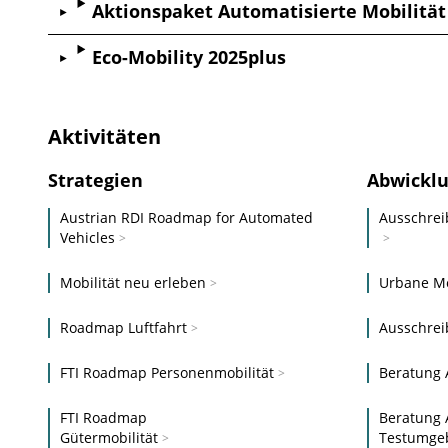
Aktionspaket Automatisierte Mobilität 
Eco-Mobility 2025plus
Aktivitäten
Strategien
Abwickl
Austrian RDI Roadmap for Automated
Ausschrei
Vehicles
Mobilität neu erleben
Urbane Mo
Roadmap Luftfahrt
Ausschrei
FTI Roadmap Personen­mobilität
Beratung
FTI Roadmap
Beratung 
Güter­mobilität
Testumge