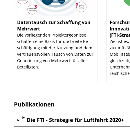
Datentausch zur Schaffung von
Forschun
Mehrwert
:
Innovati
(FTI-Stra
Die vorliegenden Projektergebnisse
schaffen eine Basis für die breite Be­
Ziel ist es
schäf­tigung mit der Nutzung und dem
zukunfts­f
vertrauensvollen Tausch von Daten zur
Mobilitäts
Generierung von Mehrwert für alle
gleichzeit
Beteiligten.
Unternehm
reichische
Publikationen
Die FTI - Strategie für Luftfahrt 2020+