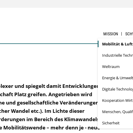
MISSION
SCH
Mobilität & Luf
Industrielle Tech
Weltraum
Energie & Umwel
plexer und spiegelt damit Entwicklungen
Digitale Technolo
schaft Platz greifen. Angetrieben wird
Kooperation Wirt
he und gesellschaftliche Veränderungen
her Wandel etc.). Im Lichte dieser
Menschen, Qualif
rderungen im Bereich des Klimawandels
Sicherheit
 Mobilitätswende – mehr denn je - neue