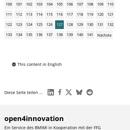
100
101
102
103
104
105
106
107
108
109
110
111
112
113
114
115
116
117
118
119
120
121
122
123
124
125
126
127
128
129
130
131
132
133
134
135
136
137
138
139
140
141
Nächste
This content in English
linkedin
facebook
x
bluesky
reddit
Diese Seite teilen ...
open4innovation
Ein Service des BMIMI in Kooperation mit der
FFG