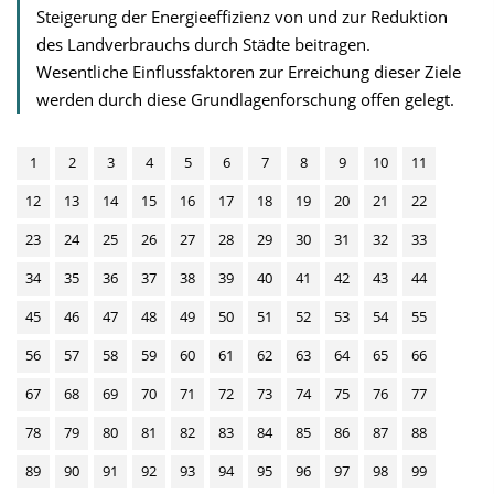
Steigerung der Energieeffizienz von und zur Reduktion
des Landverbrauchs durch Städte beitragen.
Wesentliche Einflussfaktoren zur Erreichung dieser Ziele
werden durch diese Grundlagenforschung offen gelegt.
1
2
3
4
5
6
7
8
9
10
11
12
13
14
15
16
17
18
19
20
21
22
23
24
25
26
27
28
29
30
31
32
33
34
35
36
37
38
39
40
41
42
43
44
45
46
47
48
49
50
51
52
53
54
55
56
57
58
59
60
61
62
63
64
65
66
67
68
69
70
71
72
73
74
75
76
77
78
79
80
81
82
83
84
85
86
87
88
89
90
91
92
93
94
95
96
97
98
99