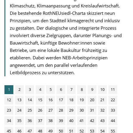
Klimaschutz, Klimaanpassung und Kreislaufwirtschaft.
Die bestehende RothNEUsiedl-Charta skizziert neun
Prinzipien, um den Stadtteil klimagerecht und inklusiv
zu gestalten. Der dialogische und integrierte Prozess
involviert diverse Zielgruppen, darunter Planungs- und
Bauwirtschaft, künftige Bewohner:innen sowie
Betriebe, um eine lokale Baukultur frühzeitig zu
etablieren. Dabei werden NEB-Arbeitsprinzipien
angewendet, um den parallel verlaufenden
Leitbildprozess zu unterstützen.
1
2
3
4
5
6
7
8
9
10
11
12
13
14
15
16
17
18
19
20
21
22
23
24
25
26
27
28
29
30
31
32
33
34
35
36
37
38
39
40
41
42
43
44
45
46
47
48
49
50
51
52
53
54
55