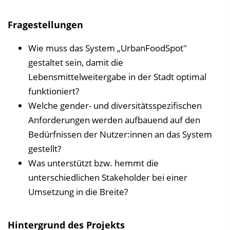
n
Fragestellungen
i
s
Wie muss das System „UrbanFoodSpot"
e
gestaltet sein, damit die
i
Lebensmittelweitergabe in der Stadt optimal
n
funktioniert?
b
Welche gender- und diversitätsspezifischen
l
Anforderungen werden aufbauend auf den
e
Bedürfnissen der Nutzer:innen an das System
n
gestellt?
d
Was unterstützt bzw. hemmt die
e
unterschiedlichen Stakeholder bei einer
n
Umsetzung in die Breite?
Hintergrund des Projekts