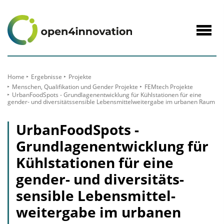
zum
Inhalt
Navig
öffne
Home
Ergebnisse
Projekte
Menschen, Qualifikation und Gender Projekte
FEMtech Projekte
UrbanFoodSpots - Grundlagenentwicklung für Kühlstationen für eine
gender- und diversitäts­sensible Lebens­mittel­weitergabe im urbanen Raum
UrbanFoodSpots -
Grundlagenentwicklung für
Kühlstationen für eine
gender- und diversitäts­
sensible Lebens­mittel­
weitergabe im urbanen