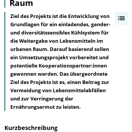
Raum
Ziel des Projekts ist die Entwicklung von
I
Grundlagen für ein einladendes, gender-
n
und diversitätssensibles Kühlsystem für
h
die Weitergabe von Lebensmitteln im
a
urbanen Raum. Darauf basierend sollen
l
ein Umsetzungsprojekt vorbereitet und
t
potentielle Kooperationspartner:innen
s
gewonnen werden. Das übergeordnete
v
Ziel des Projekts ist es, einen Beitrag zur
e
Vermeidung von Lebensmittelabfällen
r
und zur Verringerung der
z
Ernährungsarmut zu leisten.
e
i
c
Kurzbeschreibung
h