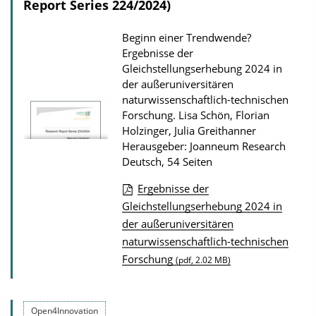
Report Series 224/2024)
s
z
Beginn einer Trendwende?
u
Ergebnisse der
Gleichstellungserhebung 2024 in
r
der außeruniversitären
P
naturwissenschaftlich-technischen
u
Forschung.
Lisa Schön, Florian
b
Holzinger, Julia Greithanner
Herausgeber: Joanneum Research
l
Deutsch, 54 Seiten
i
Ergebnisse der
k
D
Gleichstellungserhebung 2024 in
a
der außeruniversitären
o
t
naturwissenschaftlich-technischen
w
i
Forschung
(pdf, 2.02 MB)
n
o
l
n
o
Open4Innovation