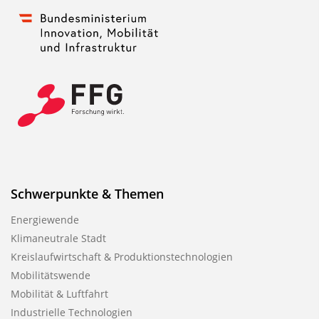
i
k
a
t
i
o
n
Schwerpunkte & Themen
Energiewende
Klimaneutrale Stadt
Kreislaufwirtschaft & Produktionstechnologien
Mobilitätswende
Mobilität & Luftfahrt
Industrielle Technologien