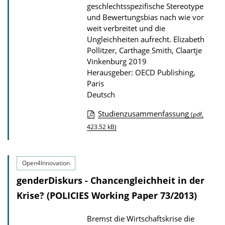
geschlechtsspezifische Stereotype
o
und Bewertungsbias nach wie vor
n
weit verbreitet und die
Ungleichheiten aufrecht.
Elizabeth
Pollitzer, Carthage Smith, Claartje
Vinkenburg 2019
Herausgeber: OECD Publishing,
Paris
Deutsch
Studienzusammenfassung
(pdf,
D
423.52 kB)
o
w
Open4Innovation
n
genderDiskurs - Chancengleichheit in der
l
Krise? (POLICIES Working Paper 73/2013)
o
a
Bremst die Wirtschaftskrise die
d