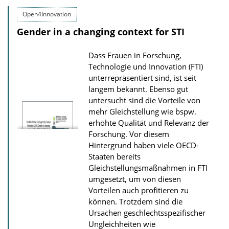
o
Open4Innovation
a
Gender in a changing context for STI
d
s
Dass Frauen in Forschung,
z
Technologie und Innovation (FTI)
unterrepräsentiert sind, ist seit
u
langem bekannt. Ebenso gut
r
untersucht sind die Vorteile von
P
mehr Gleichstellung wie bspw.
erhöhte Qualität und Relevanz der
u
Forschung. Vor diesem
b
Hintergrund haben viele OECD-
l
Staaten bereits
i
Gleichstellungsmaßnahmen in FTI
umgesetzt, um von diesen
k
Vorteilen auch profitieren zu
a
können. Trotzdem sind die
t
Ursachen geschlechtsspezifischer
i
Ungleichheiten wie