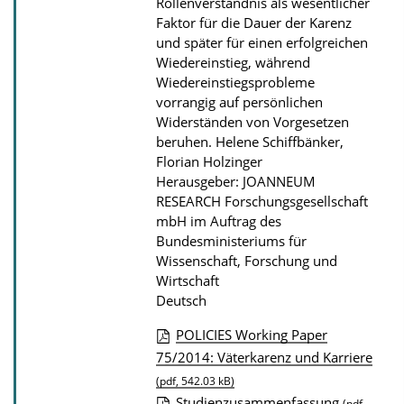
Rollenverständnis als wesentlicher
l
Faktor für die Dauer der Karenz
i
und später für einen erfolgreichen
Wiedereinstieg, während
k
Wiedereinstiegsprobleme
a
vorrangig auf persönlichen
t
Widerständen von Vorgesetzen
beruhen.
Helene Schiffbänker,
i
Florian Holzinger
o
Herausgeber: JOANNEUM
n
RESEARCH Forschungsgesellschaft
mbH im Auftrag des
Bundesministeriums für
Wissenschaft, Forschung und
Wirtschaft
Deutsch
POLICIES Working Paper
D
75/2014: Väterkarenz und Karriere
o
(pdf, 542.03 kB)
Studienzusammenfassung
(pdf,