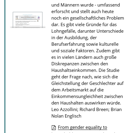
und Männern wurde - umfassend
b
erforscht und stellt auch heute
l
noch ein gesellschaftliches Problem
i
dar. Es gibt viele Gründe für das
Lohngefälle, darunter Unterschiede
k
in der Ausbildung, der
a
Berufserfahrung sowie kulturelle
t
und soziale Faktoren. Zudem gibt
i
es in vielen Ländern auch große
Diskrepanzen zwischen den
o
Haushaltseinkommen. Die Studie
n
geht der Frage nach, wie sich die
Gleichstellung der Geschlechter auf
dem Arbeitsmarkt auf die
Einkommensungleichheit zwischen
den Haushalten auswirken würde.
Leo Azzollini; Richard Breen; Brian
Nolan
Englisch
From gender equality to