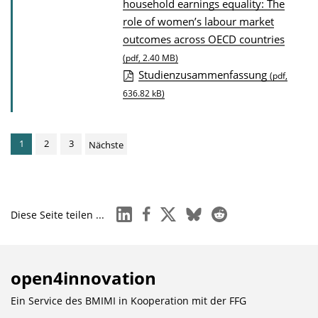
D
household earnings equality: The
role of women’s labour market
o
outcomes across OECD countries
w
(pdf, 2.40 MB)
n
Studienzusammenfassung
(pdf,
l
636.82 kB)
o
a
d
1
2
3
Nächste
s
z
u
linkedin
facebook
x
bluesky
reddit
Diese Seite teilen ...
r
P
u
open4innovation
b
l
Ein Service des BMIMI in Kooperation mit der
FFG