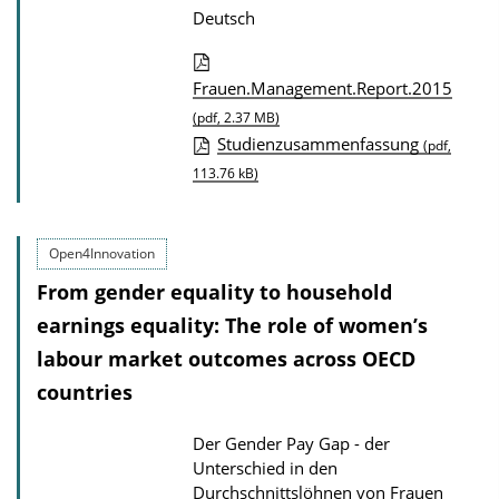
Deutsch
D
Frauen.Management.Report.2015
o
(pdf, 2.37 MB)
Studienzusammenfassung
(pdf,
w
113.76 kB)
n
l
o
Open4Innovation
a
From gender equality to household
d
earnings equality: The role of women’s
s
labour market outcomes across OECD
z
countries
u
r
Der Gender Pay Gap - der
P
Unterschied in den
u
Durchschnittslöhnen von Frauen