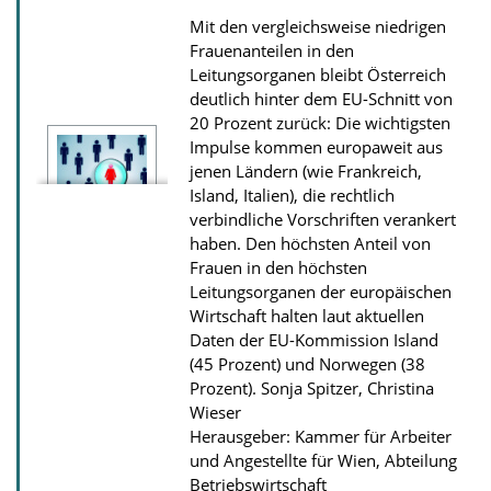
s
Mit den vergleichsweise niedrigen
z
Frauenanteilen in den
u
Leitungsorganen bleibt Österreich
r
deutlich hinter dem EU-Schnitt von
20 Prozent zurück: Die wichtigsten
P
Impulse kommen europaweit aus
u
jenen Ländern (wie Frankreich,
b
Island, Italien), die rechtlich
l
verbindliche Vorschriften verankert
haben. Den höchsten Anteil von
i
Frauen in den höchsten
k
Leitungsorganen der europäischen
a
Wirtschaft halten laut aktuellen
t
Daten der EU-Kommission Island
(45 Prozent) und Norwegen (38
i
Prozent).
Sonja Spitzer, Christina
o
Wieser
n
Herausgeber: Kammer für Arbeiter
und Angestellte für Wien, Abteilung
Betriebswirtschaft