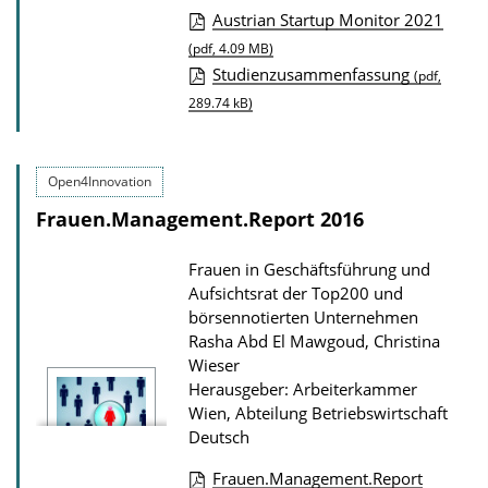
n
Austrian Startup Monitor 2021
D
(pdf, 4.09 MB)
Studienzusammenfassung
o
(pdf,
289.74 kB)
w
n
l
Open4Innovation
o
Frauen.Management.Report 2016
a
d
Frauen in Geschäftsführung und
s
Aufsichtsrat der Top200 und
börsennotierten Unternehmen
z
Rasha Abd El Mawgoud, Christina
u
Wieser
r
Herausgeber: Arbeiterkammer
P
Wien, Abteilung Betriebswirtschaft
Deutsch
u
b
Frauen.Management.Report