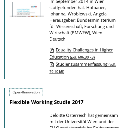
im September 2014 in Wien
r
stattgefunden hat.
Hofbauer,
P
Johanna; Wroblewski, Angela
Herausgeber: Bundesministerium
u
für Wissenschaft, Forschung und
b
Wirtschaft (BMWFW), Wien
l
Deutsch
i
Equality Challenges in Higher
k
D
Education
(pdf, 606.30 kB)
a
Studienzusammenfassung
o
(pdf,
t
79.10 kB)
w
i
n
o
l
Open4Innovation
n
o
Flexible Working Studie 2017
a
d
Deloitte Österreich hat gemeinsam
s
mit der Universität Wien und der
FH Oberösterreich im Frühsommer