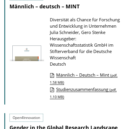
o
n
Männlich – deutsch – MINT
a
d
Diversität als Chance für Forschung
s
und Entwicklung in Unternehmen
Julia Schneider, Gero Stenke
z
Herausgeber:
u
Wissenschaftsstatistik GmbH im
r
Stifterverband für die Deutsche
P
Wissenschaft
Deutsch
u
b
Männlich – Deutsch – Mint
(pdf,
l
D
1.58 MB)
i
Studienzusammenfassung
o
(pdf,
k
1.10 MB)
w
a
n
t
l
Open4Innovation
i
o
Gender in the Global Research Landscape