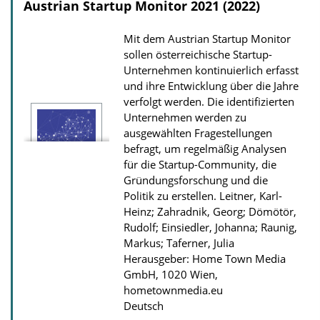
Austrian Startup Monitor 2021 (2022)
a
d
Mit dem Austrian Startup Monitor
s
sollen österreichische Startup-
Unternehmen kontinuierlich erfasst
z
und ihre Entwicklung über die Jahre
u
verfolgt werden. Die identifizierten
r
Unternehmen werden zu
P
ausgewählten Fragestellungen
befragt, um regelmäßig Analysen
u
für die Startup-Community, die
b
Gründungsforschung und die
l
Politik zu erstellen.
Leitner, Karl-
i
Heinz; Zahradnik, Georg; Dömötör,
Rudolf; Einsiedler, Johanna; Raunig,
k
Markus; Taferner, Julia
a
Herausgeber: Home Town Media
t
GmbH, 1020 Wien,
hometownmedia.eu
i
Deutsch
o