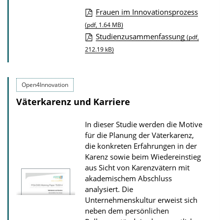
o
Frauen im Innovationsprozess
n
D
(pdf, 1.64 MB)
Studienzusammenfassung
o
(pdf,
212.19 kB)
w
n
l
Open4Innovation
o
Väterkarenz und Karriere
a
d
In dieser Studie werden die Motive
s
für die Planung der Väterkarenz,
die konkreten Erfahrungen in der
z
Karenz sowie beim Wiedereinstieg
u
aus Sicht von Karenzvätern mit
r
akademischem Abschluss
P
analysiert. Die
Unternehmenskultur erweist sich
u
neben dem persönlichen
b