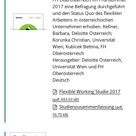
z
2017 eine Befragung durchgeführt
u
und den Status Quo des flexiblen
r
Arbeitens in österreichischen
P
Unternehmen erhoben.
Kellner,
Barbara, Deloitte Österreich;
u
Korunka Christian, Universität
b
Wien; Kubicek Bettina, FH
l
Oberösterreich
i
Herausgeber: Deloitte Österreich,
Universität Wien und FH
k
Oberösterreich
a
Deutsch
t
Flexible Working Studie 2017
i
D
(pdf, 693.03 kB)
o
Studienzusammenfassung
o
(pdf,
n
56.70 kB)
w
n
l