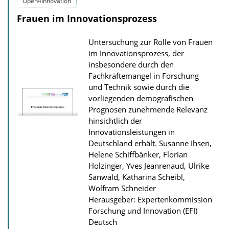
Open4Innovation
o
Frauen im Innovationsprozess
a
d
Untersuchung zur Rolle von Frauen
s
im Innovationsprozess, der
insbesondere durch den
z
Fachkräftemangel in Forschung
u
und Technik sowie durch die
r
vorliegenden demografischen
P
Prognosen zunehmende Relevanz
hinsichtlich der
u
Innovationsleistungen in
b
Deutschland erhält.
Susanne Ihsen,
l
Helene Schiffbänker, Florian
i
Holzinger, Yves Jeanrenaud, Ulrike
Sanwald, Katharina Scheibl,
k
Wolfram Schneider
a
Herausgeber: Expertenkommission
t
Forschung und Innovation (EFI)
Deutsch
i