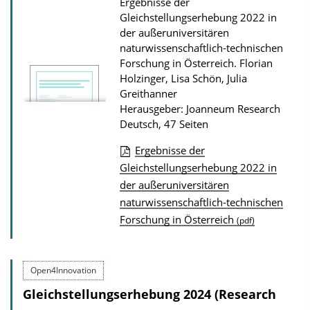
Ergebnisse der
z
Gleichstellungserhebung 2022 in
u
der außeruniversitären
naturwissenschaftlich-technischen
r
Forschung in Österreich.
Florian
P
Holzinger, Lisa Schön, Julia
u
Greithanner
Herausgeber: Joanneum Research
b
Deutsch, 47 Seiten
l
i
Ergebnisse der
D
Gleichstellungserhebung 2022 in
k
der außeruniversitären
o
a
naturwissenschaftlich-technischen
w
t
Forschung in Österreich
(pdf)
n
i
l
o
o
n
Open4Innovation
a
Gleichstellungserhebung 2024 (Research
d