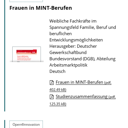
a
Frauen in MINT-Berufen
d
s
Weibliche Fachkräfte im
z
Spannungsfeld Familie, Beruf und
beruflichen
u
Entwicklungsmöglichkeiten
r
Herausgeber: Deutscher
P
Gewerkschaftbund
Bundesvorstand (DGB), Abteilung
u
Arbeitsmarktpolitik
b
Deutsch
l
Frauen in MINT-Berufen
i
(pdf,
D
402.49 kB)
k
Studienzusammenfassung
o
(pdf,
a
125.35 kB)
w
t
n
i
l
o
Open4Innovation