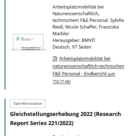
Arbeitsplatzmobilität bei
Naturwissenschaftlich,
technischem F&E Personal.
Sybille
Reidl, Nicole Schaffer, Franziska
Marbler
Herausgeber: BMVIT
Deutsch, 97 Seiten
Arbeitsplatzmobilität bei
D
naturwissenschaftlich-technischen
F&E Personal - Endbericht
o
(pdf,
750.77 kB)
w
n
l
Open4Innovation
o
Gleichstellungserhebung 2022 (Research
a
Report Series 221/2022)
d
s