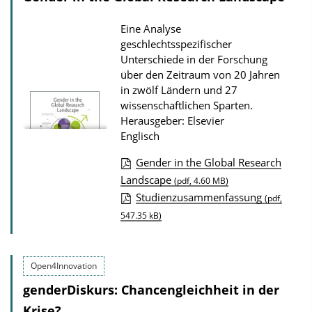
o
a
n
d
Eine Analyse
s
geschlechtsspezifischer
Unterschiede in der Forschung
z
über den Zeitraum von 20 Jahren
u
in zwölf Ländern und 27
r
wissenschaftlichen Sparten.
P
Herausgeber: Elsevier
Englisch
u
b
Gender in the Global Research
l
D
Landscape
(pdf, 4.60 MB)
i
Studienzusammenfassung
o
(pdf,
k
547.35 kB)
w
a
n
t
l
Open4Innovation
i
o
genderDiskurs: Chancengleichheit in der
o
a
Krise?