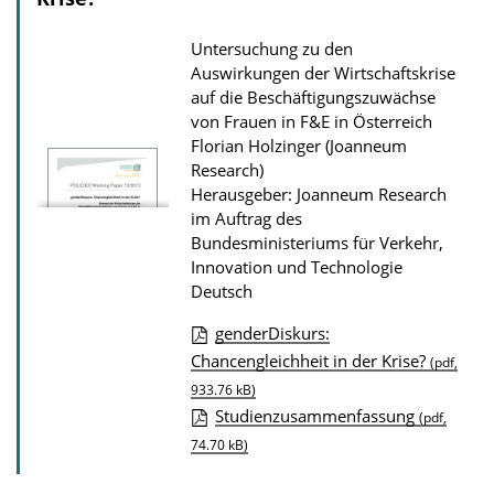
n
d
s
Untersuchung zu den
z
Auswirkungen der Wirtschaftskrise
u
auf die Beschäftigungszuwächse
von Frauen in F&E in Österreich
r
Florian Holzinger (Joanneum
P
Research)
u
Herausgeber: Joanneum Research
im Auftrag des
b
Bundesministeriums für Verkehr,
l
Innovation und Technologie
i
Deutsch
k
genderDiskurs:
a
D
Chancengleichheit in der Krise?
(pdf,
t
o
933.76 kB)
i
Studienzusammenfassung
(pdf,
w
o
74.70 kB)
n
n
l