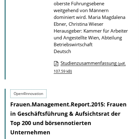
oberste Führungsebene
k
weitgehend von Männern
a
dominiert wird.
Maria Magdalena
t
Ebner, Christina Wieser
i
Herausgeber: Kammer für Arbeiter
und Angestellte Wien, Abteilung
o
Betriebswirtschaft
n
Deutsch
Studienzusammenfassung
(pdf,
D
107.59 kB)
o
w
Open4Innovation
n
Frauen.Management.Report.2015: Frauen
l
in Geschäftsführung & Aufsichtsrat der
o
a
Top 200 und börsennotierten
d
Unternehmen