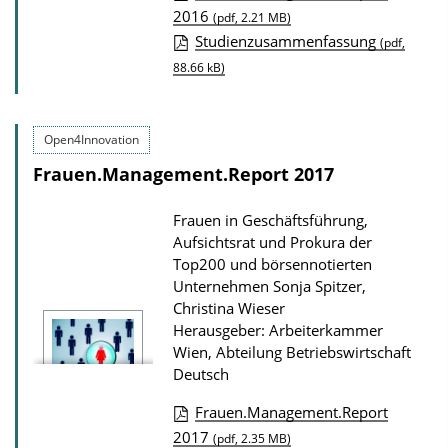
l
D
2016
(pdf, 2.21 MB)
i
Studienzusammenfassung
o
(pdf,
k
88.66 kB)
w
a
n
t
l
Open4Innovation
i
o
Frauen.Management.Report 2017
o
a
n
d
Frauen in Geschäftsführung,
s
Aufsichtsrat und Prokura der
Top200 und börsennotierten
z
Unternehmen
Sonja Spitzer,
u
Christina Wieser
r
Herausgeber: Arbeiterkammer
P
Wien, Abteilung Betriebswirtschaft
Deutsch
u
b
Frauen.Management.Report
l
D
2017
(pdf, 2.35 MB)