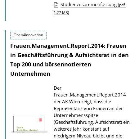
i
Studienzusammenfassung
o
(pdf,
k
1.27 MB)
w
a
n
t
l
Open4Innovation
i
o
Frauen.Management.Report.2014: Frauen
o
a
in Geschäftsführung & Aufsichtsrat in den
n
d
Top 200 und börsennotierten
s
Unternehmen
z
u
Der
r
Frauen.Management.Report.2014
P
der AK Wien zeigt, dass die
Repräsentanz von Frauen an der
u
Unternehmensspitze
b
(Geschäftsführung, Aufsichtsrat) ein
l
weiteres Jahr konstant auf
i
niedrigem Niveau bleibt und die