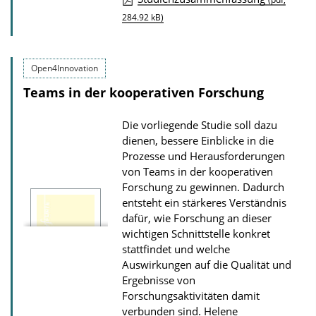
w
284.92 kB)
n
l
o
Open4Innovation
a
Teams in der kooperativen Forschung
d
s
Die vorliegende Studie soll dazu
z
dienen, bessere Einblicke in die
Prozesse und Herausforderungen
u
von Teams in der kooperativen
r
Forschung zu gewinnen. Dadurch
P
entsteht ein stärkeres Verständnis
dafür, wie Forschung an dieser
u
wichtigen Schnittstelle konkret
b
stattfindet und welche
l
Auswirkungen auf die Qualität und
i
Ergebnisse von
Forschungsaktivitäten damit
k
verbunden sind.
Helene