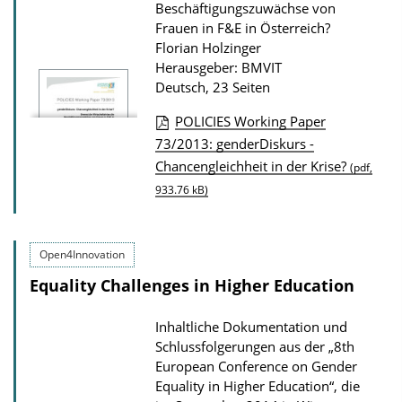
Beschäftigungszuwächse von
s
Frauen in F&E in Österreich?
z
Florian Holzinger
Herausgeber: BMVIT
u
Deutsch, 23 Seiten
r
POLICIES Working Paper
P
D
73/2013: genderDiskurs -
u
Chancengleichheit in der Krise?
o
(pdf,
b
933.76 kB)
w
l
n
i
l
k
Open4Innovation
o
a
Equality Challenges in Higher Education
a
t
d
i
Inhaltliche Dokumentation und
s
Schlussfolgerungen aus der „8th
o
European Conference on Gender
z
n
Equality in Higher Education“, die
u