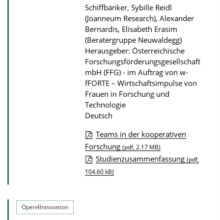
a
Schiffbänker, Sybille Reidl
t
(Joanneum Research), Alexander
i
Bernardis, Elisabeth Erasim
(Beratergruppe Neuwaldegg)
o
Herausgeber: Österreichische
n
Forschungsförderungsgesellschaft
mbH (FFG) - im Auftrag von w-
fFORTE – Wirtschaftsimpulse von
Frauen in Forschung und
Technologie
Deutsch
Teams in der kooperativen
D
Forschung
(pdf, 2.17 MB)
Studienzusammenfassung
o
(pdf,
104.60 kB)
w
n
l
Open4Innovation
o