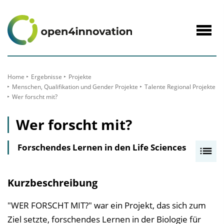
zum
Inhalt
Navig
öffne
Home
Ergebnisse
Projekte
Menschen, Qualifikation und Gender Projekte
Talente Regional Projekte
Wer forscht mit?
Wer forscht mit?
Forschendes Lernen in den Life Sciences
I
n
h
Kurzbeschreibung
a
l
"WER FORSCHT MIT?" war ein Projekt, das sich zum
t
Ziel setzte, forschendes Lernen in der Biologie für