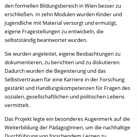
s
den formellen Bildungsbereich in Wien besser zu
v
erschließen. In zehn Modulen wurden Kinder und
e
Jugendliche mit Material versorgt und ermutigt,
r
eigene Fragestellungen zu entwickeln, die
z
selbstständig beantwortet wurden.
e
Sie wurden angeleitet, eigene Beobachtungen zu
i
dokumentieren, zu berichten und zu diskutieren.
c
Dadurch wurden die Begeisterung und das
h
Selbstvertrauen für eine Karriere in der Forschung
n
gestärkt und Handlungskompetenzen für Fragen des
i
sozialen, gesellschaftlichen und politischen Lebens
s
vermittelt.
e
i
Das Projekt legte ein besonderes Augenmerk auf die
n
Weiterbildung der PädagogInnen, um die nachhaltige
b
Durchführung von forschendem Lernen zu