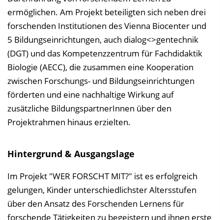
l
ermöglichen. Am Projekt beteiligten sich neben drei
e
forschenden Institutionen des Vienna Biocenter und
n
5 Bildungseinrichtungen, auch dialog<>gentechnik
d
(DGT) und das Kompetenzzentrum für Fachdidaktik
e
Biologie (AECC), die zusammen eine Kooperation
n
zwischen Forschungs- und Bildungseinrichtungen
förderten und eine nachhaltige Wirkung auf
zusätzliche BildungspartnerInnen über den
Projektrahmen hinaus erzielten.
Hintergrund & Ausgangslage
Im Projekt "WER FORSCHT MIT?" ist es erfolgreich
gelungen, Kinder unterschiedlichster Altersstufen
über den Ansatz des Forschenden Lernens für
forschende Tätigkeiten zu begeistern und ihnen erste