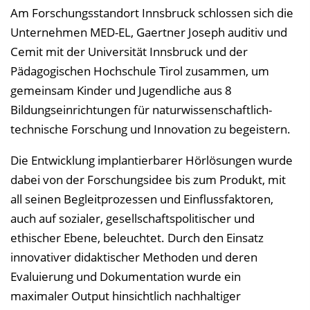
s
Am Forschungsstandort Innsbruck schlossen sich die
v
Unternehmen MED-EL, Gaertner Joseph auditiv und
e
Cemit mit der Universität Innsbruck und der
r
Pädagogischen Hochschule Tirol zusammen, um
z
gemeinsam Kinder und Jugendliche aus 8
e
Bildungseinrichtungen für naturwissenschaftlich-
i
technische Forschung und Innovation zu begeistern.
c
Die Entwicklung implantierbarer Hörlösungen wurde
h
dabei von der Forschungsidee bis zum Produkt, mit
n
all seinen Begleitprozessen und Einflussfaktoren,
i
auch auf sozialer, gesellschaftspolitischer und
s
ethischer Ebene, beleuchtet. Durch den Einsatz
e
innovativer didaktischer Methoden und deren
i
Evaluierung und Dokumentation wurde ein
n
maximaler Output hinsichtlich nachhaltiger
b