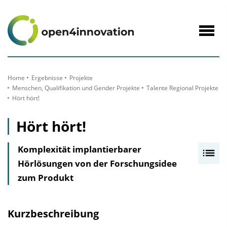
zum
Inhalt
Navig
öffne
Home
Ergebnisse
Projekte
Menschen, Qualifikation und Gender Projekte
Talente Regional Projekte
Hört hört!
Hört hört!
Komplexität implantierbarer
I
Hörlösungen von der Forschungsidee
n
zum Produkt
h
a
l
Kurzbeschreibung
t