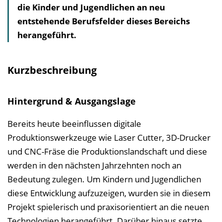
die Kinder und Jugendlichen an neu
s
entstehende Berufsfelder dieses Bereichs
v
herangeführt.
e
r
z
Kurzbeschreibung
e
i
Hintergrund & Ausgangslage
c
h
Bereits heute beeinflussen digitale
n
Produktionswerkzeuge wie Laser Cutter, 3D-Drucker
i
und CNC-Fräse die Produktionslandschaft und diese
s
werden in den nächsten Jahrzehnten noch an
e
Bedeutung zulegen. Um Kindern und Jugendlichen
i
diese Entwicklung aufzuzeigen, wurden sie in diesem
n
Projekt spielerisch und praxisorientiert an die neuen
b
Technologien herangeführt. Darüber hinaus setzte