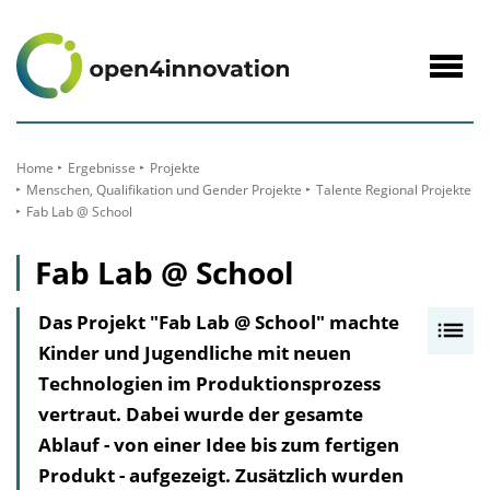
zum
Inhalt
Navig
öffne
Home
Ergebnisse
Projekte
Menschen, Qualifikation und Gender Projekte
Talente Regional Projekte
Fab Lab @ School
Fab Lab @ School
Das Projekt "Fab Lab @ School" machte
I
Kinder und Jugendliche mit neuen
n
Technologien im Produktionsprozess
h
vertraut. Dabei wurde der gesamte
a
Ablauf - von einer Idee bis zum fertigen
l
Produkt - aufgezeigt. Zusätzlich wurden
t