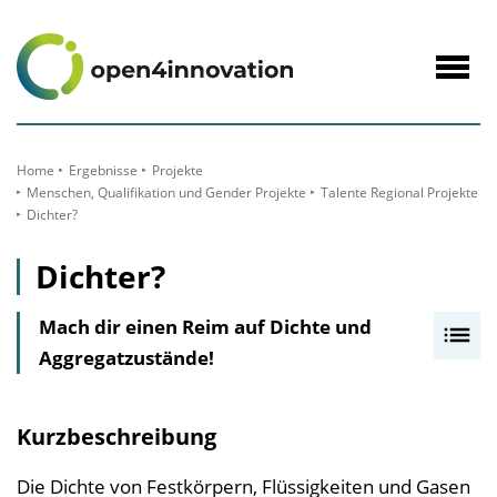
zum
Inhalt
Navig
öffne
Home
Ergebnisse
Projekte
Menschen, Qualifikation und Gender Projekte
Talente Regional Projekte
Dichter?
Dichter?
Mach dir einen Reim auf Dichte und
I
Aggregatzustände!
n
h
a
Kurzbeschreibung
l
t
Die Dichte von Festkörpern, Flüssigkeiten und Gasen