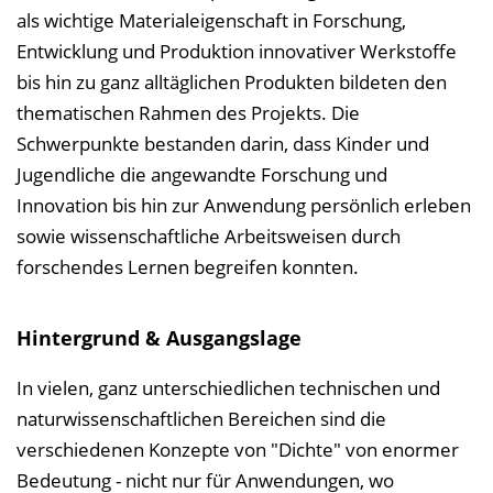
s
als wichtige Materialeigenschaft in Forschung,
v
Entwicklung und Produktion innovativer Werkstoffe
e
bis hin zu ganz alltäglichen Produkten bildeten den
r
thematischen Rahmen des Projekts. Die
z
Schwerpunkte bestanden darin, dass Kinder und
e
Jugendliche die angewandte Forschung und
i
Innovation bis hin zur Anwendung persönlich erleben
c
sowie wissenschaftliche Arbeitsweisen durch
h
forschendes Lernen begreifen konnten.
n
i
Hintergrund & Ausgangslage
s
e
In vielen, ganz unterschiedlichen technischen und
i
naturwissenschaftlichen Bereichen sind die
n
verschiedenen Konzepte von "Dichte" von enormer
b
Bedeutung - nicht nur für Anwendungen, wo