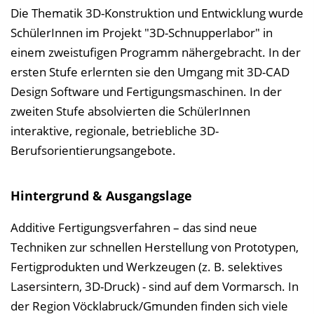
s
Die Thematik 3D-Konstruktion und Entwicklung wurde
v
SchülerInnen im Projekt "3D-Schnupperlabor" in
e
einem zweistufigen Programm nähergebracht. In der
r
ersten Stufe erlernten sie den Umgang mit 3D-CAD
z
Design Software und Fertigungsmaschinen. In der
e
zweiten Stufe absolvierten die SchülerInnen
i
interaktive, regionale, betriebliche 3D-
c
Berufsorientierungsangebote.
h
n
Hintergrund & Ausgangslage
i
s
Additive Fertigungsverfahren – das sind neue
e
Techniken zur schnellen Herstellung von Prototypen,
i
Fertigprodukten und Werkzeugen (z. B. selektives
n
Lasersintern, 3D-Druck) - sind auf dem Vormarsch. In
b
der Region Vöcklabruck/Gmunden finden sich viele