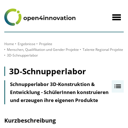
zum
Inhalt
Navig
öffne
Home
Ergebnisse
Projekte
Menschen, Qualifikation und Gender Projekte
Talente Regional Projekte
3D-Schnupperlabor
3D-Schnupperlabor
Schnupperlabor 3D-Konstruktion &
I
Entwicklung - SchülerInnen konstruieren
n
und erzeugen ihre eigenen Produkte
h
a
l
Kurzbeschreibung
t