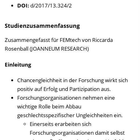
n
DOI:
d/2017/13.324/2
b
l
Studienzusammenfassung
e
n
Zusammengefasst für FEMtech von Riccarda
d
Rosenball (JOANNEUM RESEARCH)
e
n
Einleitung
Chancengleichheit in der Forschung wirkt sich
positiv auf Erfolg und Partizipation aus.
Forschungsorganisationen nehmen eine
wichtige Rolle beim Abbau
geschlechtsspezifischer Ungleichheiten ein.
Einerseits erarbeiten sich
Forschungsorganisationen damit selbst