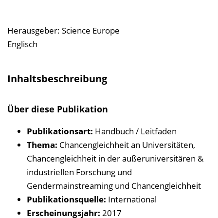
l
t
s
Herausgeber: Science Europe
v
Englisch
e
r
Inhaltsbeschreibung
z
e
Über diese Publikation
i
c
Publikationsart:
Handbuch / Leitfaden
h
Thema:
Chancengleichheit an Universitäten,
n
Chancengleichheit in der außeruniversitären &
i
industriellen Forschung und
s
Gendermainstreaming und Chancengleichheit
e
Publikationsquelle:
International
i
Erscheinungsjahr:
2017