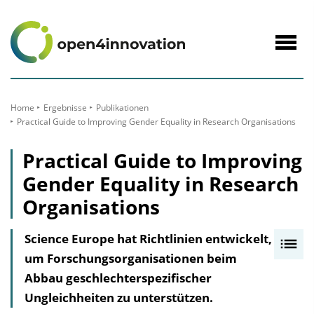
zum
Inhalt
Navig
öffne
Home
Ergebnisse
Publikationen
Practical Guide to Improving Gender Equality in Research Organisations
Practical Guide to Improving
Gender Equality in Research
Organisations
Science Europe hat Richtlinien entwickelt,
I
um Forschungsorganisationen beim
n
Abbau geschlechterspezifischer
h
Ungleichheiten zu unterstützen.
a