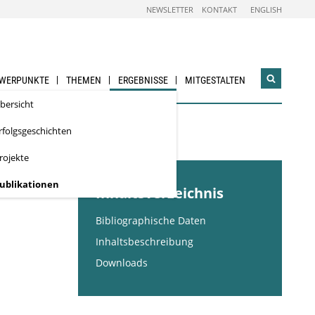
NEWSLETTER
KONTAKT
ENGLISH
WERPUNKTE
THEMEN
ERGEBNISSE
MITGESTALTEN
Suchwidg
öffnen
bersicht
rfolgsgeschichten
ountries
rojekte
ublikationen
Inhaltsverzeichnis
Bibliographische Daten
Inhaltsbeschreibung
Downloads