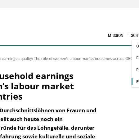
MISSION
SCH
Ü
E
d earnings equality: The role of women’s labour market outcomes across OECD c
P
ousehold earnings
P
n’s labour market
tries
n Durchschnittslöhnen von Frauen und
llt auch heute noch ein
 Gründe für das Lohngefälle, darunter
fahrung sowie kulturelle und soziale