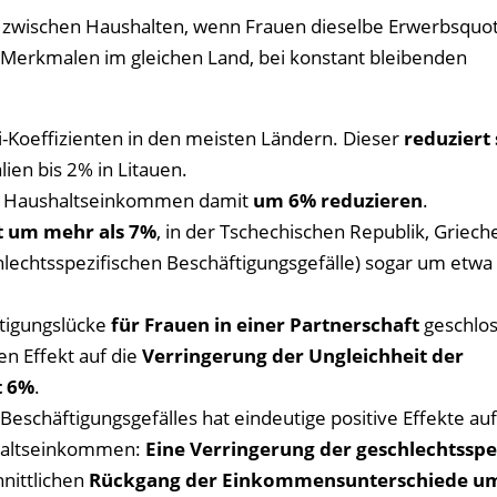
 zwischen Haushalten, wenn Frauen dieselbe Erwerbsquot
Merkmalen im gleichen Land, bei konstant bleibenden
i-Koeffizienten in den meisten Ländern. Dieser
reduziert 
lien bis 2% in Litauen.
er Haushaltseinkommen damit
um 6% reduzieren
.
it um mehr als 7%
, in der Tschechischen Republik, Griec
hlechtsspezifischen Beschäftigungsgefälle) sogar um etwa
ftigungslücke
für Frauen in einer Partnerschaft
geschlo
en Effekt auf die
Verringerung der Ungleichheit der
t 6%
.
eschäftigungsgefälles hat eindeutige positive Effekte auf
shaltseinkommen:
Eine Verringerung der geschlechtsspe
nittlichen
Rückgang der Einkommensunterschiede u