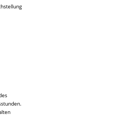
chstellung
des
sstunden.
alten