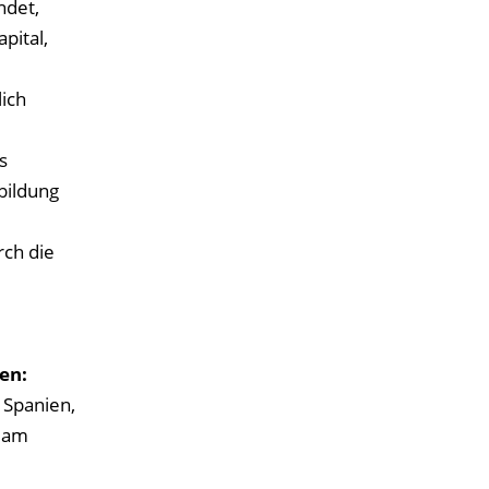
det,
pital,
ich
s
sbildung
ch die
en:
 Spanien,
n am