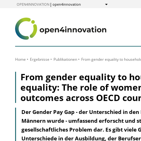
zum
OPEN4INNOVATION
open4innovation
Anzeigen
Inhalt
Home
Ergebnisse
Publikationen
From gender equality to househol
From gender equality to h
equality: The role of wome
outcomes across OECD coun
Der Gender Pay Gap - der Unterschied in de
Männern wurde - umfassend erforscht und ste
gesellschaftliches Problem dar. Es gibt viele
Unterschiede in der Ausbildung, der Berufser