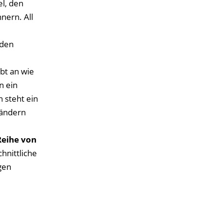
el, den
nern. All
 den
bt an wie
n ein
 steht ein
Ländern
Reihe von
hnittliche
gen