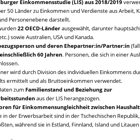
urger Einkommensstudie (LIS) aus 2018/2019
verwen
r 50 Länder zu Einkommen und Verdienste aus Arbeit, Ka
und Personenebene darstellt.
 wurden
22 OECD-Länder
ausgewählt, darunter hauptsächl
tc.) sowie Australien, USA und Kanada.
bezugsperson und deren Ehepartner:in/Partner:in
(fall
einschließlich 60 Jahren
. Personen, die sich in einer Au
hlossen.
er wird durch Division des individuellen Einkommens dur
ts ermittelt und als Bruttoeinkommen verwendet.
Daten zum
Familienstand und Beziehung zur
rbeitsstunden
aus der LIS herangezogen.
toren für Einkommensungleichheit zwischen Haushalt
 in der Erwerbsarbeit sind in der Tschechischen Republik,
ßten, während sie in Estland, Finnland, Island und Litaue