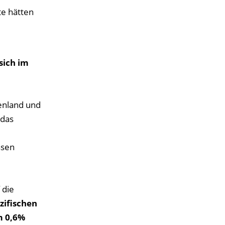
e hätten
sich im
henland und
 das
ssen
 die
zifischen
m 0,6%