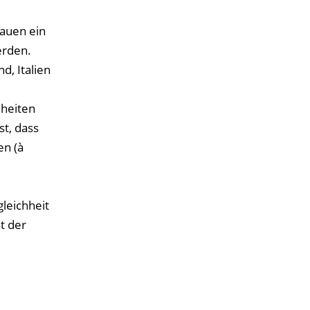
rauen ein
erden.
d, Italien
heiten
st, dass
en (à
leichheit
t der