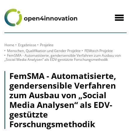
zum
Inhalt
Navig
öffne
Home
Ergebnisse
Projekte
Menschen, Qualifikation und Gender Projekte
FEMtech Projekte
FemSMA - Automatisierte, gendersensible Verfahren zum Ausbau von
„Social Media Analysen“ als EDV-gestützte Forschungsmethodik
FemSMA - Automatisierte,
gendersensible Verfahren
zum Ausbau von „Social
Media Analysen“ als EDV-
gestützte
Forschungsmethodik