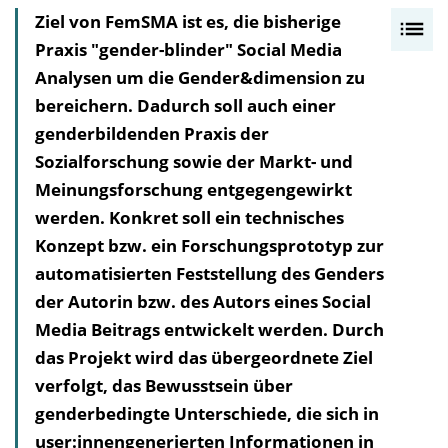
Ziel von FemSMA ist es, die bisherige
I
Praxis "gender-blinder" Social Media
n
Analysen um die Gender&dimension zu
h
bereichern. Dadurch soll auch einer
a
genderbildenden Praxis der
l
Sozialforschung sowie der Markt- und
t
Meinungs­forschung entgegen­gewirkt
s
werden. Konkret soll ein technisches
v
Konzept bzw. ein Forschungs­prototyp zur
e
automatisierten Feststellung des Genders
r
der Autorin bzw. des Autors eines Social
z
Media Beitrags entwickelt werden. Durch
e
das Projekt wird das übergeordnete Ziel
i
verfolgt, das Bewusstsein über
c
genderbedingte Unterschiede, die sich in
h
user:innengenerierten Informationen in
n