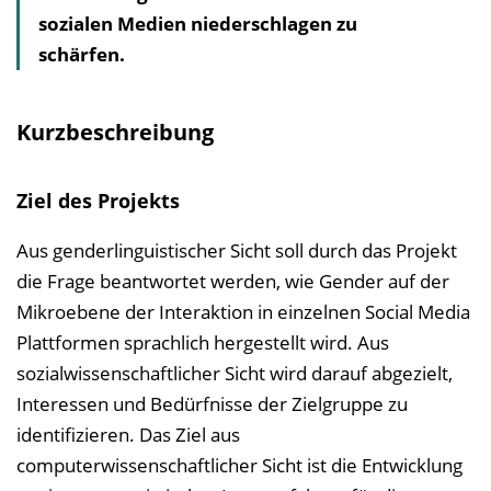
sozialen Medien niederschlagen zu
i
schärfen.
s
e
i
Kurzbeschreibung
n
b
Ziel des Projekts
l
e
Aus genderlinguistischer Sicht soll durch das Projekt
n
die Frage beantwortet werden, wie Gender auf der
d
Mikroebene der Interaktion in einzelnen Social Media
e
Plattformen sprachlich hergestellt wird. Aus
n
sozialwissenschaftlicher Sicht wird darauf abgezielt,
Interessen und Bedürfnisse der Zielgruppe zu
identifizieren. Das Ziel aus
computerwissenschaftlicher Sicht ist die Entwicklung