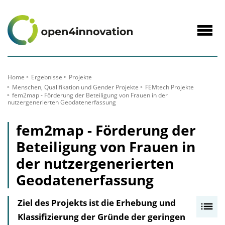
zum
Inhalt
Navig
öffne
Home
Ergebnisse
Projekte
Menschen, Qualifikation und Gender Projekte
FEMtech Projekte
fem2map - Förderung der Beteiligung von Frauen in der
nutzergenerierten Geodatenerfassung
fem2map - Förderung der
Beteiligung von Frauen in
der nutzergenerierten
Geodatenerfassung
Ziel des Projekts ist die Erhebung und
I
Klassifizierung der Gründe der geringen
n