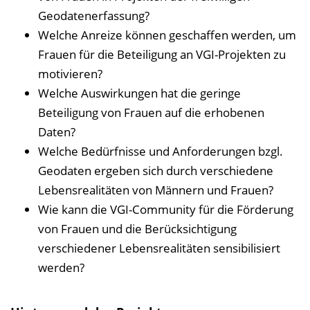
e
Geodatenerfassung?
i
Welche Anreize können geschaffen werden, um
n
Frauen für die Beteiligung an VGI-Projekten zu
b
motivieren?
l
Welche Auswirkungen hat die geringe
e
Beteiligung von Frauen auf die erhobenen
n
Daten?
d
Welche Bedürfnisse und Anforderungen bzgl.
e
Geodaten ergeben sich durch verschiedene
n
Lebensrealitäten von Männern und Frauen?
Wie kann die VGI-Community für die Förderung
von Frauen und die Berücksichtigung
verschiedener Lebensrealitäten sensibilisiert
werden?