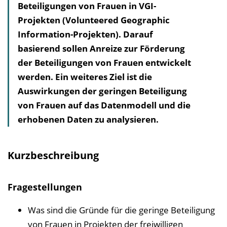
Beteiligungen von Frauen in VGI-
h
Projekten (Volunteered Geographic
a
Information-Projekten). Darauf
l
basierend sollen Anreize zur Förderung
t
der Beteiligungen von Frauen entwickelt
s
werden. Ein weiteres Ziel ist die
v
Auswirkungen der geringen Beteiligung
e
von Frauen auf das Datenmodell und die
r
erhobenen Daten zu analysieren.
z
e
i
Kurzbeschreibung
c
h
Fragestellungen
n
i
Was sind die Gründe für die geringe Beteiligung
s
von Frauen in Projekten der freiwilligen