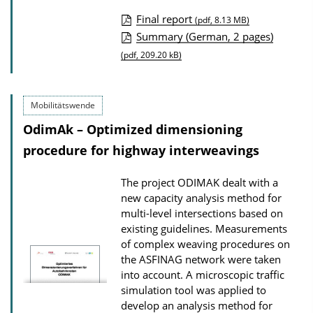
s
Final report
(pdf, 8.13 MB)
P
Summary (German, 2 pages)
u
(pdf, 209.20 kB)
b
l
Mobilitätswende
i
OdimAk – Optimized dimensioning
c
procedure for highway interweavings
a
t
The project ODIMAK dealt with a
i
new capacity analysis method for
o
multi-level intersections based on
existing guidelines. Measurements
n
of complex weaving procedures on
D
the ASFINAG network were taken
o
into account. A microscopic traffic
w
simulation tool was applied to
develop an analysis method for
n