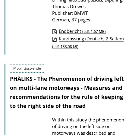
Thomas Drewes
n
Publisher: BMVIT
l
German, 87 pages
o
Endbericht
(pdf, 1.67 MB)
a
P
Kurzfassung (Deutsch, 2 Seiten)
d
u
(pdf, 133.58 kB)
s
b
l
Mobilitätswende
i
PHÄLIKS - The Phenomenon of driving left
c
on multi-lane motorways - Measures and
a
recommendations for the rule of keeping
t
to the right side of the road
i
o
Within this study the phenomenon
n
of driving on the left side on
D
motorways was described and