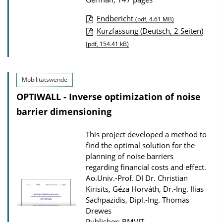
Endbericht
(pdf, 4.61 MB)
P
Kurzfassung (Deutsch, 2 Seiten)
u
(pdf, 154.41 kB)
b
l
Mobilitätswende
i
OPTIWALL - Inverse optimization of noise
c
barrier dimensioning
a
t
This project developed a method to
i
find the optimal solution for the
o
planning of noise barriers
regarding financial costs and effect.
n
Ao.Univ.-Prof. DI Dr. Christian
D
Kirisits, Géza Horváth, Dr.-Ing. Ilias
o
Sachpazidis, Dipl.-Ing. Thomas
w
Drewes
Publisher: BMVIT