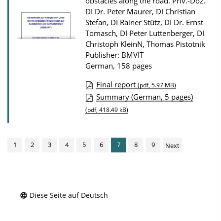
obstacles along the road.
Priv.-Doz.
D
DI Dr. Peter Maurer, DI Christian
o
Stefan, DI Rainer Stütz, DI Dr. Ernst
w
Tomasch, DI Peter Luttenberger, DI
n
Christoph KleinN, Thomas Pistotnik
Publisher: BMVIT
l
German, 158 pages
o
a
Final report
(pdf, 5.97 MB)
P
Summary (German, 5 pages)
d
u
(pdf, 418.49 kB)
s
b
l
1
2
3
4
5
6
7
8
9
Next
i
c
a
t
Diese Seite auf Deutsch
i
o