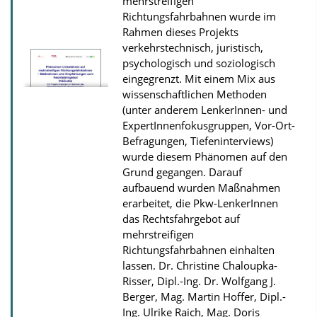
mehrstreifigen
D
Richtungsfahrbahnen wurde im
o
Rahmen dieses Projekts
verkehrstechnisch, juristisch,
w
psychologisch und soziologisch
n
eingegrenzt. Mit einem Mix aus
l
wissenschaftlichen Methoden
(unter anderem LenkerInnen- und
o
ExpertInnenfokusgruppen, Vor-Ort-
a
Befragungen, Tiefeninterviews)
d
wurde diesem Phänomen auf den
s
Grund gegangen. Darauf
aufbauend wurden Maßnahmen
erarbeitet, die Pkw-LenkerInnen
das Rechtsfahrgebot auf
mehrstreifigen
Richtungsfahrbahnen einhalten
lassen.
Dr. Christine Chaloupka-
Risser, Dipl.-Ing. Dr. Wolfgang J.
Berger, Mag. Martin Hoffer, Dipl.-
Ing. Ulrike Raich, Mag. Doris