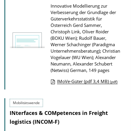
Innovative Modellierung zur
Verbesserung der Grundlage der
Güterverkehrsstatistik für
Österreich
Gerd Sammer,
Christoph Link, Oliver Roider
(BOKU Wien); Rudolf Bauer,
Werner Schachinger (Paradigma
Unternehmensberatung); Christian
Vogelauer (WU Wien); Alexander
Neumann, Alexander Schubert
(Netwiss)
German, 149 pages
IMoVe-Güter (pdf 3,4 MB)
(pdf)
P
u
Mobilitätswende
b
INterfaces & COMpetences in Freight
l
i
logistics (INCOM-F)
c