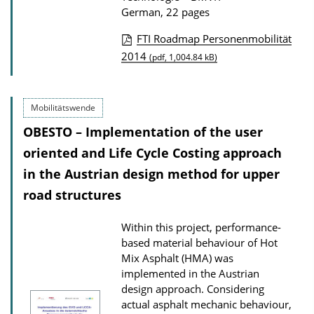
German, 22 pages
FTI Roadmap Personenmobilität
P
2014
(pdf, 1,004.84 kB)
u
b
Mobilitätswende
l
OBESTO – Implementation of the user
i
oriented and Life Cycle Costing approach
c
a
in the Austrian design method for upper
t
road structures
i
Within this project, performance-
o
based material behaviour of Hot
n
Mix Asphalt (HMA) was
D
implemented in the Austrian
design approach. Considering
o
actual asphalt mechanic behaviour,
w