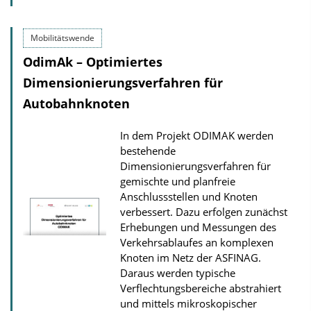
b
l
Mobilitätswende
i
OdimAk – Optimiertes
c
Dimensionierungsverfahren für
a
Autobahnknoten
t
i
In dem Projekt ODIMAK werden
o
bestehende
n
Dimensionierungsverfahren für
gemischte und planfreie
D
Anschlussstellen und Knoten
o
verbessert. Dazu erfolgen zunächst
w
Erhebungen und Messungen des
n
Verkehrsablaufes an komplexen
Knoten im Netz der ASFINAG.
l
Daraus werden typische
o
Verflechtungsbereiche abstrahiert
a
und mittels mikroskopischer