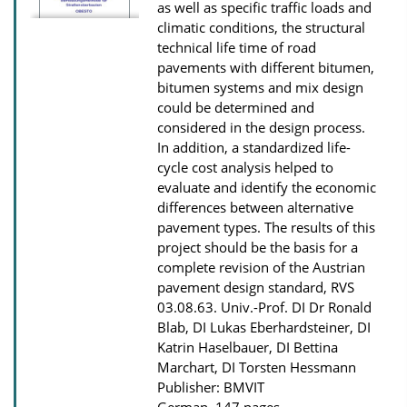
as well as specific traffic loads and
n
climatic conditions, the structural
l
technical life time of road
pavements with different bitumen,
o
bitumen systems and mix design
a
could be determined and
d
considered in the design process.
s
In addition, a standardized life-
cycle cost analysis helped to
evaluate and identify the economic
differences between alternative
pavement types. The results of this
project should be the basis for a
complete revision of the Austrian
pavement design standard, RVS
03.08.63.
Univ.-Prof. DI Dr Ronald
Blab, DI Lukas Eberhardsteiner, DI
Katrin Haselbauer, DI Bettina
Marchart, DI Torsten Hessmann
Publisher: BMVIT