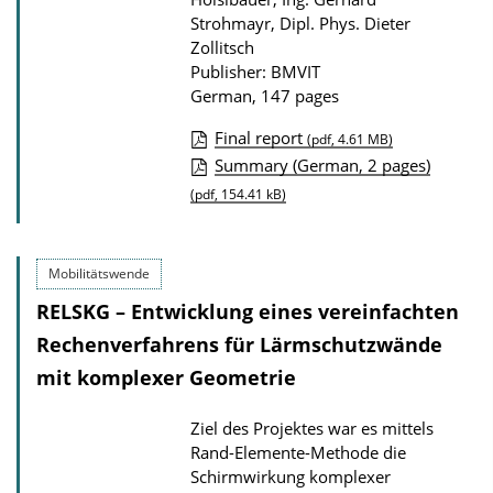
Strohmayr, Dipl. Phys. Dieter
Zollitsch
Publisher: BMVIT
German, 147 pages
Final report
(pdf, 4.61 MB)
P
Summary (German, 2 pages)
u
(pdf, 154.41 kB)
b
l
Mobilitätswende
i
RELSKG – Entwicklung eines vereinfachten
c
Rechenverfahrens für Lärmschutzwände
a
mit komplexer Geometrie
t
i
Ziel des Projektes war es mittels
o
Rand-Elemente-Methode die
n
Schirmwirkung komplexer