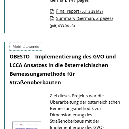
German, 147 pages
Final report
(pdf, 3.28 MB)
P
Summary (German, 2 pages)
u
(pdf, 433.04 kB)
b
l
Mobilitätswende
i
OBESTO – Implementierung des GVO und
c
LCCA Ansatzes in die österreichischen
a
Bemessungsmethode für
t
Straßenoberbauten
i
o
Ziel dieses Projekts war die
n
Überarbeitung der österreichischen
D
Bemessungsmethodik zur
o
Dimensionierung des
Straßenoberbaus mit der
w
Implementierung des GVO-