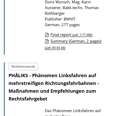
Doris Wunsch, Mag. Karin
Ausserer, Bakk.techn. Thomas
Rothberger
Publisher: BMVIT
German, 277 pages
Final report
(pdf, 7.77 MB)
P
Summary (German, 2 pages)
u
(pdf, 89.94 kB)
b
l
Mobilitätswende
i
PHÄLIKS - Phänomen Linksfahren auf
c
mehrstreifigen Richtungsfahrbahnen -
a
Maßnahmen und Empfehlungen zum
t
Rechtsfahrgebot
i
o
Das Phänomen Linksfahren auf
n