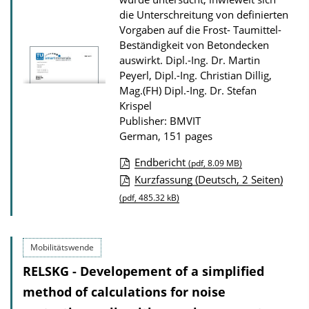
o
die Unterschreitung von definierten
w
Vorgaben auf die Frost- Taumittel-
Beständigkeit von Betondecken
n
auswirkt.
Dipl.-Ing. Dr. Martin
l
Peyerl, Dipl.-Ing. Christian Dillig,
o
Mag.(FH) Dipl.-Ing. Dr. Stefan
a
Krispel
Publisher: BMVIT
d
German, 151 pages
s
Endbericht
(pdf, 8.09 MB)
P
Kurzfassung (Deutsch, 2 Seiten)
u
(pdf, 485.32 kB)
b
l
Mobilitätswende
i
RELSKG - Developement of a simplified
c
method of calculations for noise
a