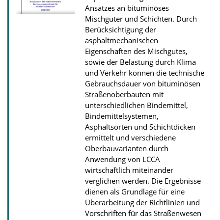
n
Ansatzes an bituminöses
l
Mischgüter und Schichten. Durch
Berücksichtigung der
o
asphaltmechanischen
a
Eigenschaften des Mischgutes,
d
sowie der Belastung durch Klima
s
und Verkehr können die technische
Gebrauchsdauer von bituminösen
Straßenoberbauten mit
unterschiedlichen Bindemittel,
Bindemittelsystemen,
Asphaltsorten und Schichtdicken
ermittelt und verschiedene
Oberbauvarianten durch
Anwendung von LCCA
wirtschaftlich miteinander
verglichen werden. Die Ergebnisse
dienen als Grundlage für eine
Überarbeitung der Richtlinien und
Vorschriften für das Straßenwesen