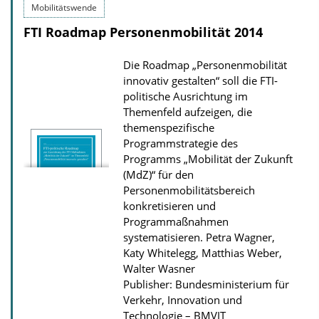
Mobilitätswende
i
FTI Roadmap Personenmobilität 2014
c
a
Die Roadmap „Personenmobilität
t
innovativ gestalten“ soll die FTI‐
i
politische Ausrichtung im
Themenfeld aufzeigen, die
o
themenspezifische
n
Programmstrategie des
D
Programms „Mobilität der Zukunft
(MdZ)“ für den
o
Personenmobilitätsbereich
w
konkretisieren und
n
Programmaßnahmen
l
systematisieren.
Petra Wagner,
Katy Whitelegg, Matthias Weber,
o
Walter Wasner
a
Publisher: Bundesministerium für
d
Verkehr, Innovation und
s
Technologie – BMVIT