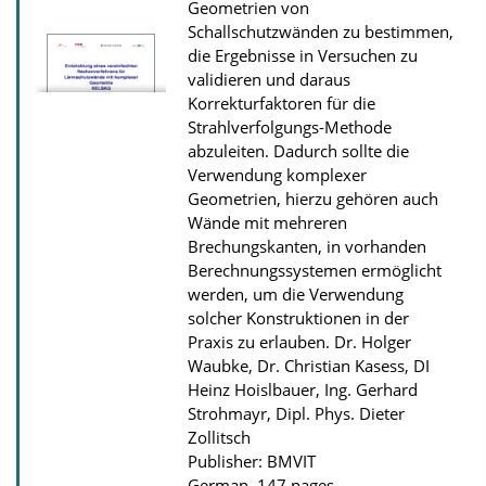
Geometrien von
D
Schallschutzwänden zu bestimmen,
o
die Ergebnisse in Versuchen zu
w
validieren und daraus
n
Korrekturfaktoren für die
Strahlverfolgungs-Methode
l
abzuleiten. Dadurch sollte die
o
Verwendung komplexer
a
Geometrien, hierzu gehören auch
d
Wände mit mehreren
Brechungskanten, in vorhanden
s
Berechnungssystemen ermöglicht
werden, um die Verwendung
solcher Konstruktionen in der
Praxis zu erlauben.
Dr. Holger
Waubke, Dr. Christian Kasess, DI
Heinz Hoislbauer, Ing. Gerhard
Strohmayr, Dipl. Phys. Dieter
Zollitsch
Publisher: BMVIT
German, 147 pages