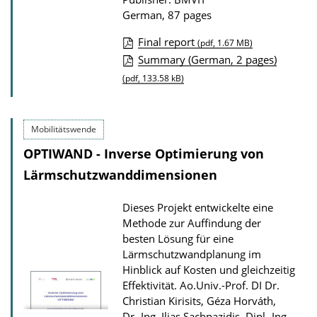
n
German, 87 pages
l
Final report
o
(pdf, 1.67 MB)
P
Summary (German, 2 pages)
a
u
(pdf, 133.58 kB)
d
b
s
l
Mobilitätswende
i
OPTIWAND - Inverse Optimierung von
c
Lärmschutzwanddimensionen
a
t
Dieses Projekt entwickelte eine
i
Methode zur Auffindung der
o
besten Lösung für eine
Lärmschutzwandplanung im
n
Hinblick auf Kosten und gleichzeitig
D
Effektivität.
Ao.Univ.-Prof. DI Dr.
o
Christian Kirisits, Géza Horváth,
w
Dr.-Ing. Ilias Sachpazidis, Dipl.-Ing.