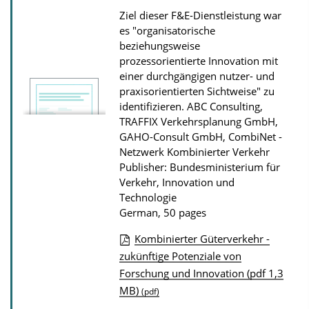
t
Ziel dieser F&E-Dienstleistung war
i
es "organisatorische
o
beziehungsweise
prozessorientierte Innovation mit
n
einer durchgängigen nutzer- und
D
praxisorientierten Sichtweise" zu
o
identifizieren.
ABC Consulting,
w
TRAFFIX Verkehrsplanung GmbH,
GAHO-Consult GmbH, CombiNet -
n
Netzwerk Kombinierter Verkehr
l
Publisher: Bundesministerium für
o
Verkehr, Innovation und
Technologie
a
German, 50 pages
d
s
Kombinierter Güterverkehr -
P
zukünftige Potenziale von
Forschung und Innovation (pdf 1,3
u
MB)
(pdf)
b