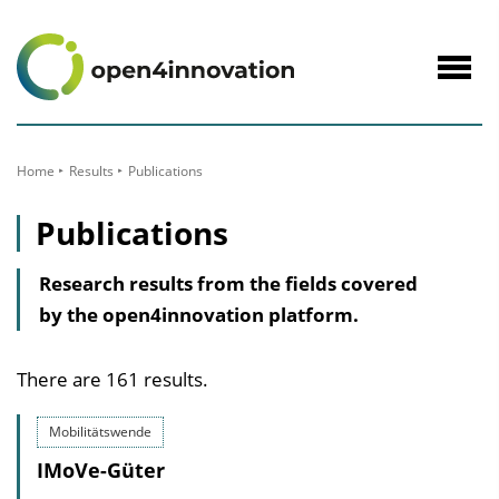
to
Content
Navig
öffne
Home
Results
Publications
Publications
Research results from the fields covered
by the open4innovation platform.
There are 161 results.
Mobilitätswende
IMoVe-Güter