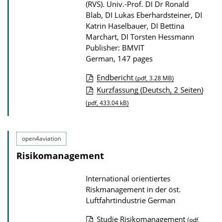
(RVS).
Univ.-Prof. DI Dr Ronald
Blab, DI Lukas Eberhardsteiner, DI
Katrin Haselbauer, DI Bettina
Marchart, DI Torsten Hessmann
Publisher: BMVIT
German, 147 pages
Endbericht
(pdf, 3.28 MB)
P
Kurzfassung (Deutsch, 2 Seiten)
u
(pdf, 433.04 kB)
b
l
open4aviation
i
Risikomanagement
c
a
International orientiertes
t
Riskmanagement in der öst.
i
Luftfahrtindustrie
German
o
Studie Risikomanagement
(pdf,