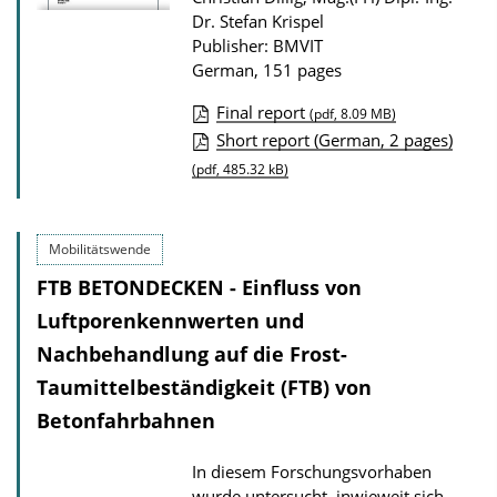
o
Dr. Stefan Krispel
Publisher: BMVIT
a
German, 151 pages
d
s
Final report
(pdf, 8.09 MB)
P
Short report (German, 2 pages)
u
(pdf, 485.32 kB)
b
l
Mobilitätswende
i
FTB BETONDECKEN - Einfluss von
c
Luftporenkennwerten und
a
Nachbehandlung auf die Frost-
t
Taumittelbeständigkeit (FTB) von
i
o
Betonfahrbahnen
n
In diesem Forschungsvorhaben
D
wurde untersucht, inwieweit sich