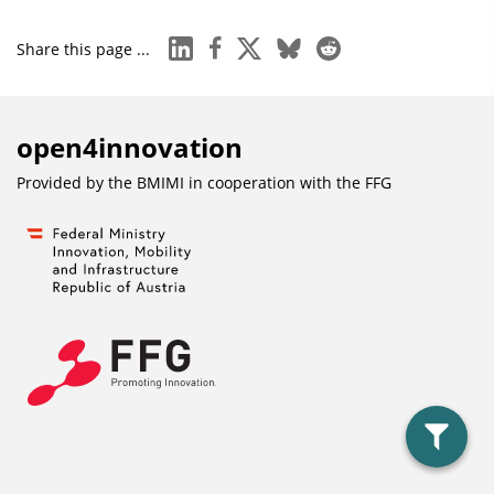
n
linkedin
facebook
x
bluesky
reddit
Share this page ...
D
o
w
open4innovation
n
l
Provided by the BMIMI in cooperation with the
FFG
o
a
d
s
filter
anzeig