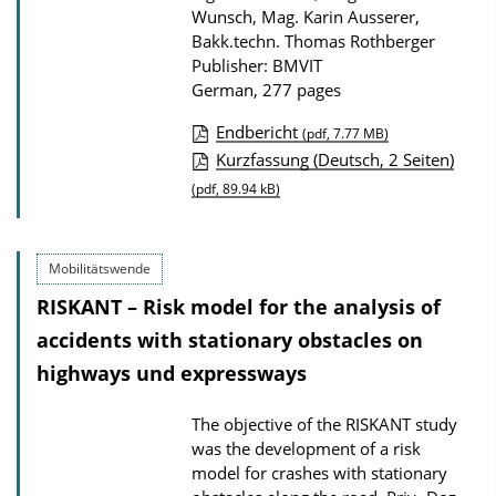
Wunsch, Mag. Karin Ausserer,
Bakk.techn. Thomas Rothberger
Publisher: BMVIT
German, 277 pages
Endbericht
(pdf, 7.77 MB)
P
Kurzfassung (Deutsch, 2 Seiten)
u
(pdf, 89.94 kB)
b
l
Mobilitätswende
i
RISKANT – Risk model for the analysis of
c
accidents with stationary obstacles on
a
highways und expressways
t
i
The objective of the RISKANT study
o
was the development of a risk
n
model for crashes with stationary