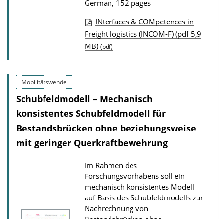
German, 152 pages
INterfaces & COMpetences in
P
Freight logistics (INCOM-F) (pdf 5,9
MB)
u
(pdf)
b
l
Mobilitätswende
i
Schubfeldmodell – Mechanisch
c
konsistentes Schubfeldmodell für
a
Bestandsbrücken ohne beziehungsweise
t
mit geringer Querkraftbewehrung
i
o
Im Rahmen des
n
Forschungsvorhabens soll ein
D
mechanisch konsistentes Modell
o
auf Basis des Schubfeldmodells zur
Nachrechnung von
w