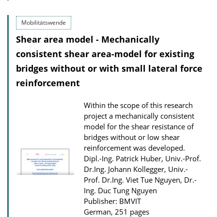
l
i
Mobilitätswende
c
Shear area model - Mechanically
a
consistent shear area-model for existing
t
bridges without or with small lateral force
i
reinforcement
o
n
Within the scope of this research
D
project a mechanically consistent
o
model for the shear resistance of
bridges without or low shear
w
reinforcement was developed.
n
Dipl.-Ing. Patrick Huber, Univ.-Prof.
l
Dr.Ing. Johann Kollegger, Univ.-
o
Prof. Dr.Ing. Viet Tue Nguyen, Dr.-
Ing. Duc Tung Nguyen
a
Publisher: BMVIT
d
German, 251 pages