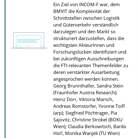
Ein Ziel von INCOM-F war, dem
a
BMVIT die Komplexität der
t
Schnittstellen zwischen Logistik
i
und Güterverkehr verständlich
darzulegen und den Markt so
o
strukturiert darzustellen, dass die
n
wichtigsten AkteurInnen und
D
Forschungslücken identifiziert und
o
bei zukünftigen Ausschreibungen
die FTI-relevanten Themenfelder zu
w
deren verstärkter Ausarbeitung
n
angesprochen werden können.
l
Georg Brunnthaller, Sandra Stein
(Fraunhofer Austria Research);
o
Heinz Dörr, Viktoria Marsch,
a
Andreas Romstorfer, Yvonne Toifl
d
(arp); Siegfried Pöchtrager, Pia
s
Sajovitz, Christine Strobel (BOKU
Wien); Claudia Berkowitsch, Bardo
Hörl, Monika Wanjek (TU Wien)