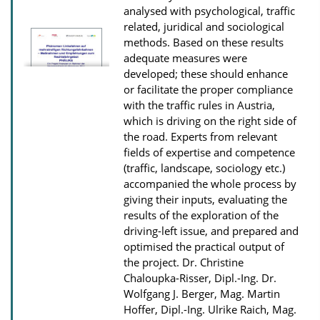
o
analysed with psychological, traffic
related, juridical and sociological
w
methods. Based on these results
n
adequate measures were
l
developed; these should enhance
or facilitate the proper compliance
o
with the traffic rules in Austria,
a
which is driving on the right side of
d
the road. Experts from relevant
s
fields of expertise and competence
(traffic, landscape, sociology etc.)
accompanied the whole process by
giving their inputs, evaluating the
results of the exploration of the
driving-left issue, and prepared and
optimised the practical output of
the project.
Dr. Christine
Chaloupka-Risser, Dipl.-Ing. Dr.
Wolfgang J. Berger, Mag. Martin
Hoffer, Dipl.-Ing. Ulrike Raich, Mag.