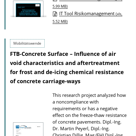
n
P
5.99 MB)
D
IT Tool Risikomanagement
u
(xls,
o
5.52 MB)
b
w
l
n
i
Mobilitätswende
l
c
FTB-Concrete Surface – Influence of air
o
a
void characteristics and aftertreatment
a
t
d
for frost and de-icing chemical resistance
i
s
of concrete carriage-ways
o
n
This research project analyzed how
D
a noncompliance with
o
requirements or has a negative
effect on the freeze-thaw resistance
w
of concrete pavements.
Dipl.-Ing.
n
Dr. Martin Peyerl, Dipl.-Ing.
l
Christian Dillig, Mag.(FH) Dipl.-Ing.