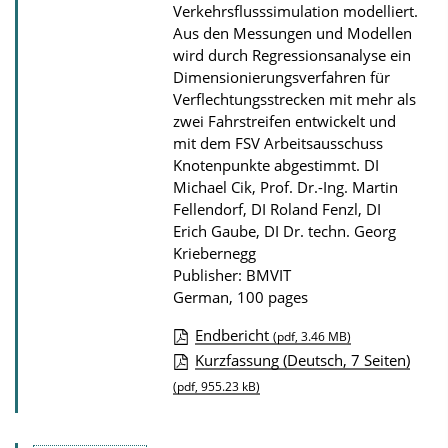
d
Verkehrsflusssimulation modelliert.
Aus den Messungen und Modellen
s
wird durch Regressionsanalyse ein
Dimensionierungsverfahren für
Verflechtungsstrecken mit mehr als
zwei Fahrstreifen entwickelt und
mit dem FSV Arbeitsausschuss
Knotenpunkte abgestimmt.
DI
Michael Cik, Prof. Dr.-Ing. Martin
Fellendorf, DI Roland Fenzl, DI
Erich Gaube, DI Dr. techn. Georg
Kriebernegg
Publisher: BMVIT
German, 100 pages
Endbericht
(pdf, 3.46 MB)
P
Kurzfassung (Deutsch, 7 Seiten)
u
(pdf, 955.23 kB)
b
l