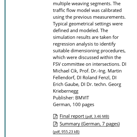
multiple weaving segments. The
l
traffic flow model was calibrated
o
using the previous measurements.
Typical geometrical settings were
a
defined and modeled. The
d
simulation results are taken for
s
regression analysis to identify
suitable dimensioning procedures,
which were discussed within the
FSV committee on intersections.
DI
Michael Cik, Prof. Dr.-Ing. Martin
Fellendorf, DI Roland Fenzl, DI
Erich Gaube, DI Dr. techn. Georg
Kriebernegg
Publisher: BMVIT
German, 100 pages
Final report
(pdf, 3.46 MB)
P
Summary (German, 7 pages)
u
(pdf, 955.23 kB)