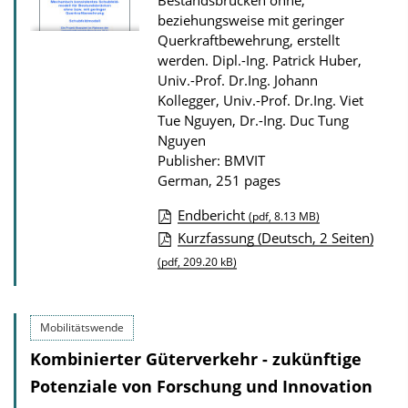
Bestandsbrücken ohne,
n
beziehungsweise mit geringer
l
Querkraftbewehrung, erstellt
werden.
Dipl.-Ing. Patrick Huber,
o
Univ.-Prof. Dr.Ing. Johann
a
Kollegger, Univ.-Prof. Dr.Ing. Viet
d
Tue Nguyen, Dr.-Ing. Duc Tung
s
Nguyen
Publisher: BMVIT
German, 251 pages
Endbericht
(pdf, 8.13 MB)
P
Kurzfassung (Deutsch, 2 Seiten)
u
(pdf, 209.20 kB)
b
l
Mobilitätswende
i
Kombinierter Güterverkehr - zukünftige
c
Potenziale von Forschung und Innovation
a