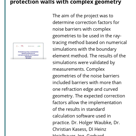
protection walls with complex geometry
t
i
The aim of the project was to
o
determine correction factors for
n
noise barriers with complex
geometries to be used in the ray-
D
tracing method based on numerical
o
simulations with the boundary
w
element method. The results of the
n
simulations were validated by
measurements. Complex
l
geometries of the noise barriers
o
included barriers with more than
a
one refraction edge and curved
d
geometry. The expected correction
factors allow the implementation
s
of the results in standard
calculation software used in
practice.
Dr. Holger Waubke, Dr.
Christian Kasess, DI Heinz
Hoislbauer, Ing. Gerhard