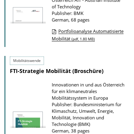
Österreich
AIT - Austrian Institute
o
of Technology
w
Publisher: BMK
German, 68 pages
n
l
Portfolioanalyse Automatisierte
o
P
Mobilität
(pdf, 1.80 MB)
a
u
d
b
Mobilitätswende
s
l
FTI-Strategie Mobilität (Broschüre)
i
c
Innovationen in und aus Österreich
a
für ein klimaneutrales
t
Mobilitätssystem in Europa
Publisher: Bundesministerium für
i
Klimaschutz, Umwelt, Energie,
o
Mobilität, Innovation und
n
Technologie (BMK)
D
German, 38 pages