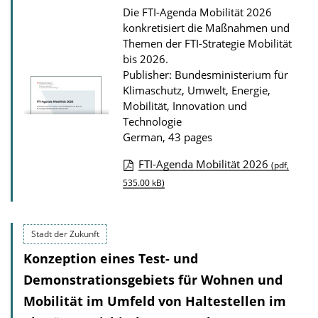
a
Die FTI-Agenda Mobilität 2026
t
konkretisiert die Maßnahmen und
i
Themen der FTI-Strategie Mobilität
bis 2026.
o
Publisher: Bundesministerium für
n
Klimaschutz, Umwelt, Energie,
D
Mobilität, Innovation und
Technologie
o
German, 43 pages
w
n
FTI-Agenda Mobilität 2026
(pdf,
P
l
535.00 kB)
u
o
b
a
Stadt der Zukunft
l
d
Konzeption eines Test- und
i
s
Demonstrationsgebiets für Wohnen und
c
a
Mobilität im Umfeld von Haltestellen im