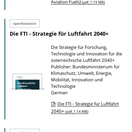
P
d
Aviation Fuels)
(pdf, 1.19 MB)
u
s
b
open4aviation
l
Die FTI - Strategie für Luftfahrt 2040+
i
c
Die Strategie für Forschung,
a
Technologie und Innovation für die
t
österreichische Luftfahrt 2040+
Publisher: Bundesministerium für
i
Klimaschutz, Umwelt, Energie,
o
Mobilität, Innovation und
n
Technologie
D
German
o
Die FTI - Strategie für Luftfahrt
w
P
2040+
(pdf, 1.14 MB)
n
u
l
b