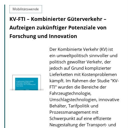
l
Mobilitätswende
i
KV-FTI – Kombinierter Güterverkehr –
c
Aufzeigen zukünftiger Potenziale von
a
Forschung und Innovation
t
i
Der Kombinierte Verkehr (KV) ist
o
ein umweltpolitisch sinnvoller und
n
politisch gewollter Verkehr, der
jedoch auf Grund komplizierter
D
Lieferketten mit Kostenproblemen
o
kämpft. Im Rahmen der Studie "KV-
w
FTI" wurden die Bereiche der
n
Fahrzeugtechnologie,
Umschlagstechnologien, innovative
l
Behälter, Tarifpolitik und
o
Prozessmanagement mit
a
Schwerpunkt auf eine effiziente
d
Neugestaltung der Transport- und