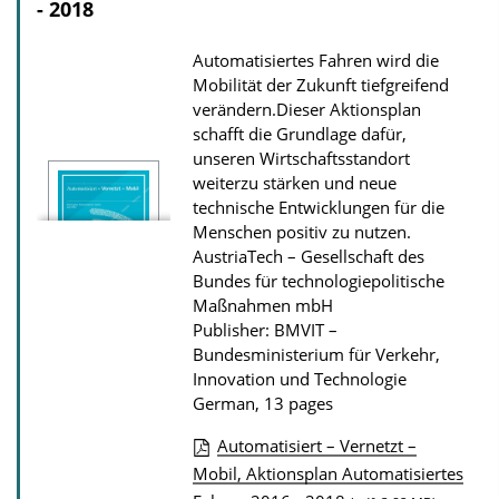
a
- 2018
t
Automatisiertes Fahren wird die
i
Mobilität der Zukunft tiefgreifend
o
verändern.Dieser Aktionsplan
n
schafft die Grundlage dafür,
unseren Wirtschaftsstandort
D
weiterzu stärken und neue
o
technische Entwicklungen für die
w
Menschen positiv zu nutzen.
n
AustriaTech – Gesellschaft des
Bundes für technologiepolitische
l
Maßnahmen mbH
o
Publisher: BMVIT –
a
Bundesministerium für Verkehr,
Innovation und Technologie
d
German, 13 pages
s
Automatisiert – Vernetzt –
P
Mobil, Aktionsplan Automatisiertes