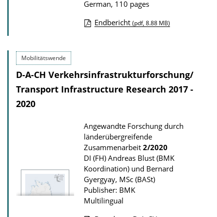
German, 110 pages
Endbericht
(pdf, 8.88 MB)
P
u
Mobilitätswende
b
D-A-CH Verkehrsinfrastrukturforschung/
l
i
Transport Infrastructure Research 2017 -
c
2020
a
Angewandte Forschung durch
t
länderübergreifende
i
Zusammenarbeit
2/2020
o
DI (FH) Andreas Blust (BMK
Koordination) und Bernard
n
Gyergyay, MSc (BASt)
D
Publisher: BMK
o
Multilingual
w