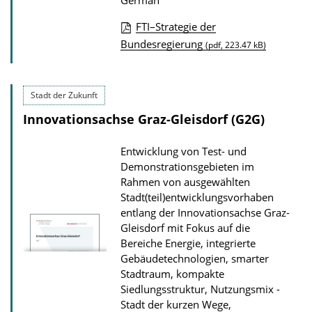
German
l
FTI–Strategie der
o
P
Bundesregierung
(pdf, 223.47 kB)
a
u
d
b
s
Stadt der Zukunft
l
Innovationsachse Graz-Gleisdorf (G2G)
i
c
Entwicklung von Test- und
a
Demonstrationsgebieten im
t
Rahmen von ausgewählten
Stadt(teil)entwicklungsvorhaben
i
entlang der Innovationsachse Graz-
o
Gleisdorf mit Fokus auf die
n
Bereiche Energie, integrierte
D
Gebäudetechnologien, smarter
Stadtraum, kompakte
o
Siedlungsstruktur, Nutzungsmix -
w
Stadt der kurzen Wege,