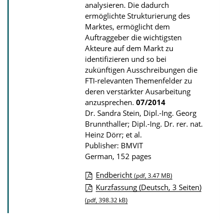
a
analysieren. Die dadurch
d
ermöglichte Strukturierung des
Marktes, ermöglicht dem
s
Auftraggeber die wichtigsten
Akteure auf dem Markt zu
identifizieren und so bei
zukünftigen Ausschreibungen die
FTI-relevanten Themenfelder zu
deren verstärkter Ausarbeitung
anzusprechen.
07/2014
Dr. Sandra Stein, Dipl.-Ing. Georg
Brunnthaller; Dipl.-Ing. Dr. rer. nat.
Heinz Dörr; et al.
Publisher: BMVIT
German, 152 pages
Endbericht
(pdf, 3.47 MB)
P
Kurzfassung (Deutsch, 3 Seiten)
u
(pdf, 398.32 kB)
b