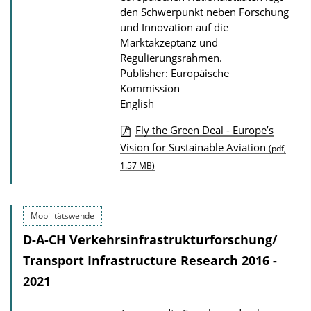
s
den Schwerpunkt neben Forschung
und Innovation auf die
Marktakzeptanz und
Regulierungsrahmen.
Publisher: Europäische
Kommission
English
Fly the Green Deal - Europe’s
P
Vision for Sustainable Aviation
(pdf,
u
1.57 MB)
b
l
Mobilitätswende
i
D-A-CH Verkehrsinfrastrukturforschung/
c
Transport Infrastructure Research 2016 -
a
2021
t
i