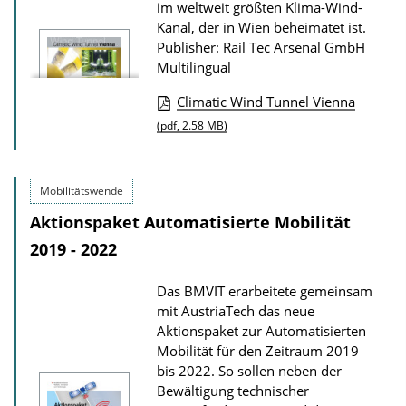
im weltweit größten Klima-Wind-
i
Kanal, der in Wien beheimatet ist.
o
Publisher: Rail Tec Arsenal GmbH
n
Multilingual
D
Climatic Wind Tunnel Vienna
o
P
(pdf, 2.58 MB)
w
u
n
b
l
Mobilitätswende
l
o
Aktionspaket Automatisierte Mobilität
i
a
2019 - 2022
c
d
a
s
Das BMVIT erarbeitete gemeinsam
t
mit AustriaTech das neue
i
Aktionspaket zur Automatisierten
o
Mobilität für den Zeitraum 2019
bis 2022. So sollen neben der
n
Bewältigung technischer
D