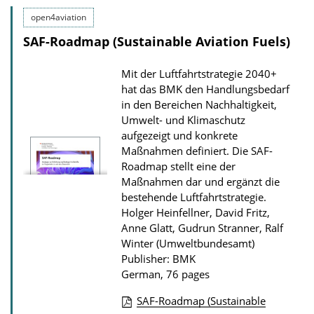
b
open4aviation
l
SAF-Roadmap (Sustainable Aviation Fuels)
i
c
Mit der Luftfahrtstrategie 2040+
a
hat das BMK den Handlungsbedarf
t
in den Bereichen Nachhaltigkeit,
Umwelt- und Klimaschutz
i
aufgezeigt und konkrete
o
Maßnahmen defi­niert. Die SAF-
n
Roadmap stellt eine der
D
Maßnahmen dar und ergänzt die
beste­hende Luftfahrtstrategie.
o
Holger Heinfellner, David Fritz,
w
Anne Glatt, Gudrun Stranner, Ralf
n
Winter (Umweltbundesamt)
l
Publisher: BMK
German, 76 pages
o
a
SAF-Roadmap (Sustainable