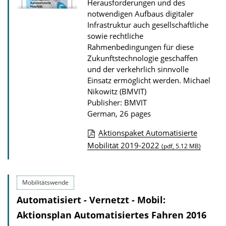
Herausforderungen und des
o
notwendigen Aufbaus digitaler
Infrastruktur auch gesellschaftliche
w
sowie rechtliche
n
Rahmenbedingungen für diese
l
Zukunftstechnologie geschaffen
o
und der verkehrlich sinnvolle
Einsatz ermöglicht werden.
Michael
a
Nikowitz (BMVIT)
d
Publisher: BMVIT
s
German, 26 pages
Aktionspaket Automatisierte
P
Mobilität 2019-2022
(pdf, 5.12 MB)
u
b
Mobilitätswende
l
Automatisiert - Vernetzt - Mobil:
i
Aktionsplan Automatisiertes Fahren 2016
c