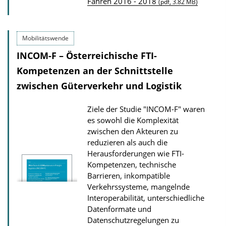
Fahren 2016 - 2018
u
(pdf, 3.82 MB)
b
l
Mobilitätswende
i
INCOM-F – Österreichische FTI-
c
Kompetenzen an der Schnittstelle
a
zwischen Güterverkehr und Logistik
t
i
Ziele der Studie "INCOM-F" waren
o
es sowohl die Komplexität
n
zwischen den Akteuren zu
reduzieren als auch die
D
Herausforderungen wie FTI-
o
Kompetenzen, technische
w
Barrieren, inkompatible
n
Verkehrssysteme, mangelnde
Interoperabilität, unterschiedliche
l
Datenformate und
o
Datenschutzregelungen zu