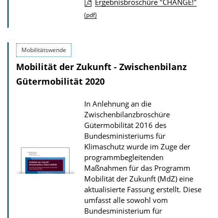
l
Ergebnisbroschüre "CHANGE!"
o
P
(pdf)
a
u
d
b
Mobilitätswende
s
l
Mobilität der Zukunft - Zwischenbilanz
i
Gütermobilität 2020
c
a
In Anlehnung an die
t
Zwischenbilanzbroschüre
i
Gütermobilität 2016 des
o
Bundesministeriums für
Klimaschutz wurde im Zuge der
n
programmbegleitenden
D
Maßnahmen für das Programm
o
Mobilität der Zukunft (MdZ) eine
aktualisierte Fassung erstellt. Diese
w
umfasst alle sowohl vom
n
Bundesministerium für