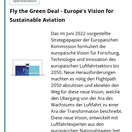
o
open4aviation
l
a
Fly the Green Deal - Europe’s Vision for
i
d
Sustainable Aviation
c
s
a
Das im Juni 2022 vorgestellte
t
Strategiepapier der Europäischen
i
Kommission formuliert die
o
europäische Vision für Forschung,
Technologie und Innovation des
n
europäischen Luftfahrtsektors bis
D
2050. Neue Herausforderungen
o
machten es nötig den Flightpath
2050 abzulösen und ebneten den
w
Weg für diese neue Vision, welche
n
den Übergang von der Ära des
l
Wachstums der Luftfahrt zu einer
o
Ära der Transformation beschreibt.
Diese neue Vision, entwickelt mit
a
Luftfahrtexperten aus den
d
europäischen Nationalstaaten legt