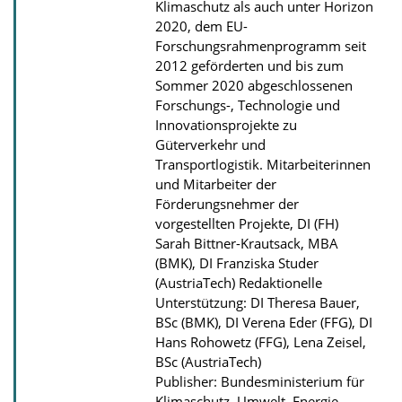
l
Klimaschutz als auch unter Horizon
o
2020, dem EU-
Forschungsrahmenprogramm seit
a
2012 geförderten und bis zum
d
Sommer 2020 abgeschlossenen
s
Forschungs-, Technologie und
Innovationsprojekte zu
Güterverkehr und
Transportlogistik.
Mitarbeiterinnen
und Mitarbeiter der
Förderungsnehmer der
vorgestellten Projekte, DI (FH)
Sarah Bittner-Krautsack, MBA
(BMK), DI Franziska Studer
(AustriaTech) Redaktionelle
Unterstützung: DI Theresa Bauer,
BSc (BMK), DI Verena Eder (FFG), DI
Hans Rohowetz (FFG), Lena Zeisel,
BSc (AustriaTech)
Publisher: Bundesministerium für
Klimaschutz, Umwelt, Energie,