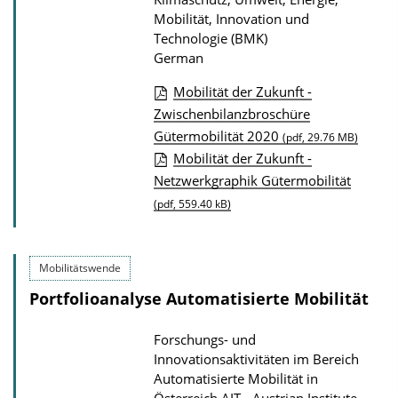
Mobilität, Innovation und
Technologie (BMK)
German
Mobilität der Zukunft -
P
Zwischenbilanzbroschüre
Gütermobilität 2020
u
(pdf, 29.76 MB)
Mobilität der Zukunft -
b
Netzwerkgraphik Gütermobilität
l
(pdf, 559.40 kB)
i
c
a
Mobilitätswende
t
Portfolioanalyse Automatisierte Mobilität
i
o
Forschungs- und
Innovationsaktivitäten im Bereich
n
Automatisierte Mobilität in
D