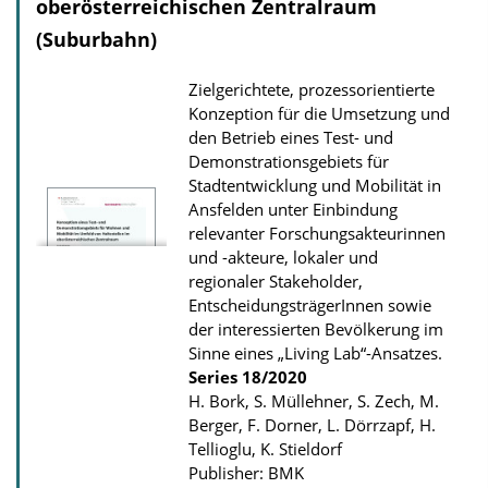
t
oberösterreichischen Zentralraum
i
(Suburbahn)
o
Zielgerichtete, prozessorientierte
n
Konzeption für die Umsetzung und
D
den Betrieb eines Test- und
o
Demonstrationsgebiets für
w
Stadtentwicklung und Mobilität in
Ansfelden unter Einbindung
n
relevanter Forschungsakteurinnen
l
und -akteure, lokaler und
o
regionaler Stakeholder,
EntscheidungsträgerInnen sowie
a
der interessierten Bevölkerung im
d
Sinne eines „Living Lab“-Ansatzes.
s
Series
18/2020
H. Bork, S. Müllehner, S. Zech, M.
Berger, F. Dorner, L. Dörrzapf, H.
Tellioglu, K. Stieldorf
Publisher: BMK