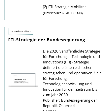
o
FTI-Strategie Mobilität
w
P
(Broschüre)
(pdf, 1.75 MB)
n
u
l
b
o
open4aviation
l
a
FTI-Strategie der Bundesregierung
i
d
c
Die 2020 veröffentlichte Strategie
s
a
für Forschungs-, Technologie und
t
Innovations (FTI) - Strategie
definiert die österreichischen
i
strategischen und operativen Ziele
o
für Forschung,
n
Technologieentwicklung und
D
Innovation für den Zeitraum bis
zum Jahr 2030.
o
Publisher: Bundesregierung der
w
Republik Österreich
n