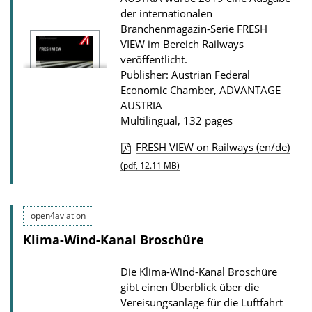
t
der internationalen
Branchenmagazin-Serie FRESH
i
VIEW im Bereich Railways
o
veröffentlicht.
n
Publisher: Austrian Federal
Economic Chamber, ADVANTAGE
D
AUSTRIA
o
Multilingual, 132 pages
w
FRESH VIEW on Railways (en/de)
n
P
(pdf, 12.11 MB)
l
u
o
b
a
open4aviation
l
d
Klima-Wind-Kanal Broschüre
i
s
c
Die Klima-Wind-Kanal Broschüre
a
gibt einen Überblick über die
t
Vereisungsanlage für die Luftfahrt