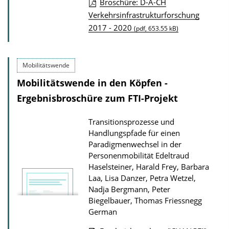
Broschüre: D-A-CH
n
P
Verkehrsinfrastrukturforschung
l
2017 - 2020
u
(pdf, 653.55 kB)
o
b
a
l
d
Mobilitätswende
i
s
Mobilitätswende in den Köpfen -
c
Ergebnisbroschüre zum FTI-Projekt
a
t
Transitionsprozesse und
i
Handlungspfade für einen
o
Paradigmenwechsel in der
Personenmobilität
Edeltraud
n
Haselsteiner, Harald Frey, Barbara
D
Laa, Lisa Danzer, Petra Wetzel,
o
Nadja Bergmann, Peter
w
Biegelbauer, Thomas Friessnegg
German
n