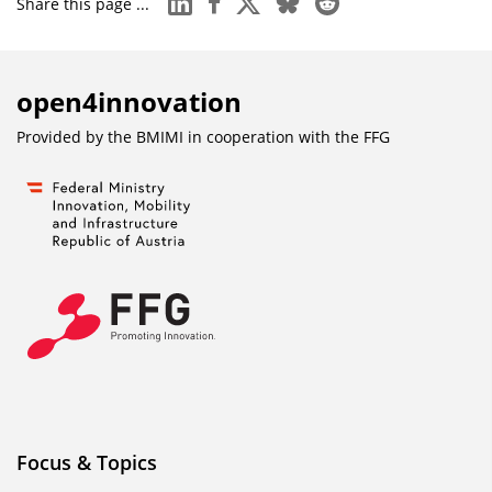
Share this page ...
o
n
D
open4innovation
o
w
Provided by the BMIMI in cooperation with the
FFG
n
l
o
a
d
s
Focus & Topics