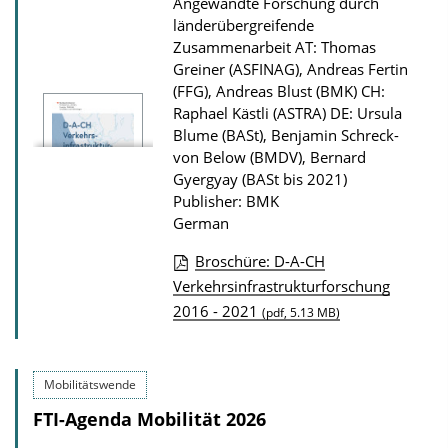
Angewandte Forschung durch
o
länderübergreifende
n
Zusammenarbeit
AT: Thomas
Greiner (ASFINAG), Andreas Fertin
D
(FFG), Andreas Blust (BMK) CH:
o
Raphael Kästli (ASTRA) DE: Ursula
w
Blume (BASt), Benjamin Schreck-
n
von Below (BMDV), Bernard
Gyergyay (BASt bis 2021)
l
Publisher: BMK
o
German
a
Broschüre: D-A-CH
d
P
Verkehrsinfrastrukturforschung
s
2016 - 2021
u
(pdf, 5.13 MB)
b
l
Mobilitätswende
i
FTI-Agenda Mobilität 2026
c