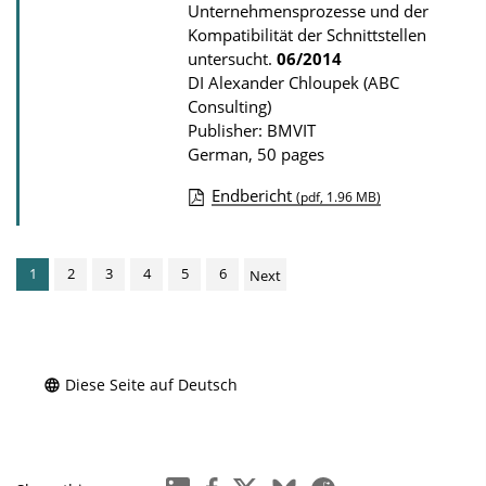
Unternehmensprozesse und der
s
Kompatibilität der Schnittstellen
untersucht.
06/2014
DI Alexander Chloupek (ABC
Consulting)
Publisher: BMVIT
German, 50 pages
Endbericht
(pdf, 1.96 MB)
P
u
1
2
3
4
5
6
Next
b
l
i
c
Diese Seite auf Deutsch
a
t
i
linkedin
facebook
x
bluesky
reddit